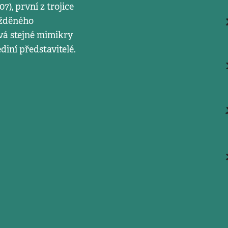
), první z trojice
ažděného
vá stejné mimikry
diní představitelé.