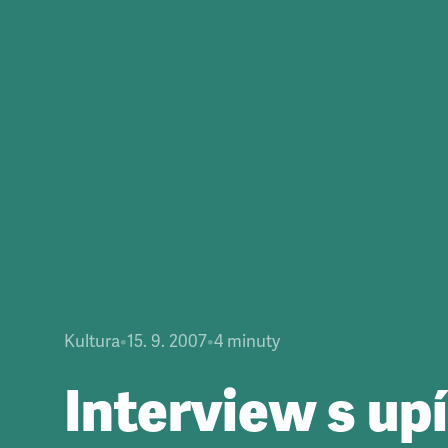
Kultura
•
15. 9. 2007
•
4
minuty
Interview s up