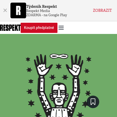
Týdeník Respekt
×
ZOBRAZIT
Respekt Media
ZDARMA - na Google Play
Koupit předplatné