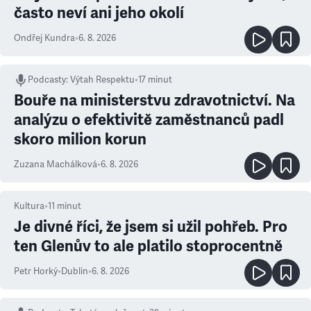
často neví ani jeho okolí
Ondřej Kundra
•
6. 8. 2026
Podcasty
:
Výtah Respektu
•
17 minut
Bouře na ministerstvu zdravotnictví. Na
analýzu o efektivitě zaměstnanců padl
skoro milion korun
Zuzana Machálková
•
6. 8. 2026
Kultura
•
11
minut
Je divné říci, že jsem si užil pohřeb. Pro
ten Glenův to ale platilo stoprocentně
Petr Horký
•
Dublin
•
6. 8. 2026