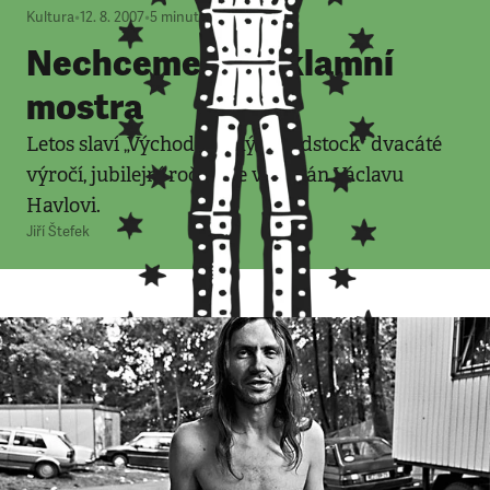
Kultura
•
12. 8. 2007
•
5
minut
Nechceme tu reklamní
mostra
Letos slaví „Východočeský Woodstock“ dvacáté
výročí, jubilejní ročník je věnován Václavu
Havlovi.
Jiří Štefek