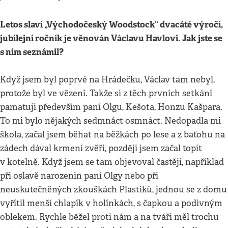
Letos slaví „Východočeský Woodstock“ dvacáté výročí,
jubilejní ročník je věnován Václavu Havlovi. Jak jste se
s ním seznámil?
Když jsem byl poprvé na Hrádečku, Václav tam nebyl,
protože byl ve vězení. Takže si z těch prvních setkání
pamatuji především paní Olgu, Kešota, Honzu Kašpara.
To mi bylo nějakých sedmnáct osmnáct. Nedopadla mi
škola, začal jsem běhat na běžkách po lese a z baťohu na
zádech dával krmení zvěři, později jsem začal topit
v kotelně. Když jsem se tam objevoval častěji, například
při oslavě narozenin paní Olgy nebo při
neuskutečněných zkouškách Plastiků, jednou se z domu
vyřítil menší chlapík v holínkách, s čapkou a podivným
oblekem. Rychle běžel proti nám a na tváři měl trochu