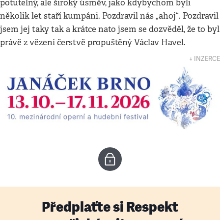
potutelný, ale široký úsměv, jako kdybychom byli
několik let staří kumpáni. Pozdravil nás „ahoj“. Pozdravil
jsem jej taky tak a krátce nato jsem se dozvěděl, že to byl
právě z vězení čerstvě propuštěný Václav Havel.
↓ INZERCE
Předplaťte si Respekt