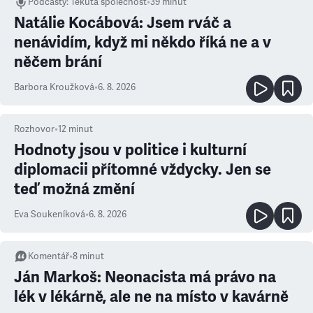
Podcasty
:
Tekutá společnost
•
39 minut
Natálie Kocábová: Jsem rváč a
nenávidím, když mi někdo říká ne a v
něčem brání
Barbora Kroužková
•
6. 8. 2026
Rozhovor
•
12
minut
Hodnoty jsou v politice i kulturní
diplomacii přítomné vždycky. Jen se
teď možná změní
Eva Soukeníková
•
6. 8. 2026
Komentář
•
8
minut
Ján Markoš: Neonacista má právo na
lék v lékárně, ale ne na místo v kavárně