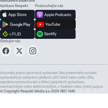
Nastavení soukromí
Aplikace Respekt
Poslouchejte nás
Sledujte nás
Autorská práva vykonává vydavatel. Bez písemného svolení
vydavatele je zakázáno jakékoli užití částí nebo celku díla,
zejména rozmnožování a šíření jakýmkoli způsobem,
mechanickým nebo elektronickým, v českém nebo jiném jazyce.
© Copyright Respekt Media a.s. ISSN 1801-1446