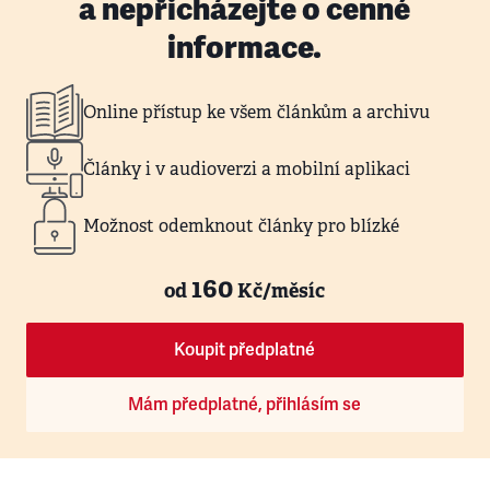
a nepřicházejte o cenné
informace.
Online přístup ke všem článkům a archivu
Články i v audioverzi a mobilní aplikaci
Možnost odemknout články pro blízké
160
od
Kč/měsíc
Koupit předplatné
Mám předplatné, přihlásím se