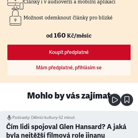
Články i v audioverzi a mobilní aplikaci
Možnost odemknout články pro blízké
160
od
Kč/měsíc
Koupit předplatné
Mám předplatné, přihlásím se
Mohlo by vás zajímat
Podcasty
:
Dělníci kultury
•
52 minut
Čím lidi spojoval Glen Hansard? A jaká
byla nejtěžší filmová role jinanu