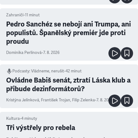
Zahraničí
•
11
minut
Pedro Sanchéz se nebojí ani Trumpa, ani
populistů. Španělský premiér jde proti
proudu
Dominika Perlínová
•
7. 8. 2026
Podcasty
:
Vládneme, nerušit
•
42 minut
Ovládne Babiš senát, ztratí Láska klub a
přibude dezinformátorů?
Kristýna Jelínková
,
František Trojan
,
Filip Zelenka
•
7. 8. 2026
Kultura
•
4
minuty
Tři výstřely pro rebela