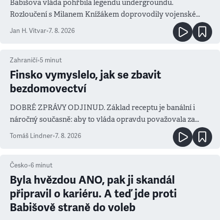
Babišova vláda pohřbila legendu undergroundu.
Rozloučení s Milanem Knížákem doprovodily vojenské
salvy i kritika pokrokářů
Jan H. Vitvar
•
7. 8. 2026
Zahraničí
•
5
minut
Finsko vymyslelo, jak se zbavit
bezdomovectví
DOBRÉ ZPRÁVY ODJINUD. Základ receptu je banální i
náročný současně: aby to vláda opravdu považovala za
prioritu
Tomáš Lindner
•
7. 8. 2026
Česko
•
6
minut
Byla hvězdou ANO, pak ji skandál
připravil o kariéru. A teď jde proti
Babišově straně do voleb