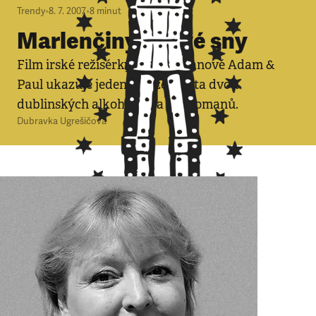
Trendy
•
8. 7. 2007
•
8
minut
Marlenčiny zářivé sny
Film irské režisérky Amy Rowanové Adam &
Paul ukazuje jeden den ze života dvou
dublinských alkoholiků a narkomanů.
Dubravka Ugrešičová