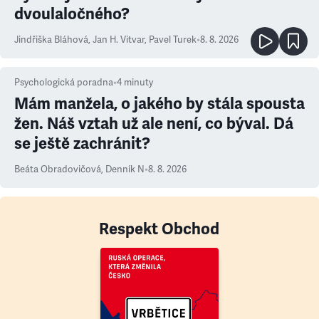
dvoulaločného?
Jindřiška Bláhová
,
Jan H. Vitvar
,
Pavel Turek
•
8. 8. 2026
Psychologická poradna
•
4
minuty
Mám manžela, o jakého by stála spousta
žen. Náš vztah už ale není, co býval. Dá
se ještě zachránit?
Beáta Obradovičová
,
Denník N
•
8. 8. 2026
Respekt Obchod