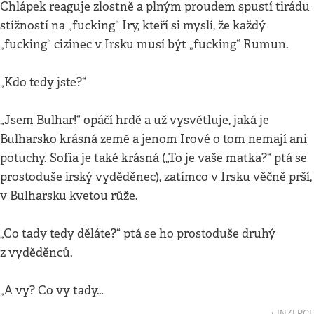
Chlápek reaguje zlostně a plným proudem spustí tirádu
stížností na „fucking“ Iry, kteří si myslí, že každý
„fucking“ cizinec v Irsku musí být „fucking“ Rumun.
„Kdo tedy jste?“
„Jsem Bulhar!“ opáčí hrdě a už vysvětluje, jaká je
Bulharsko krásná země a jenom Irové o tom nemají ani
potuchy. Sofia je také krásná („To je vaše matka?“ ptá se
prostoduše irský vyděděnec), zatímco v Irsku věčně prší,
v Bulharsku kvetou růže.
„Co tady tedy děláte?“ ptá se ho prostoduše druhý
z vyděděnců.
„A vy? Co vy tady…