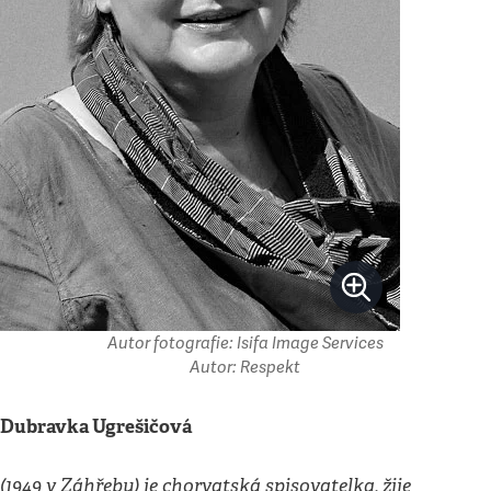
Autor fotografie: Isifa Image Services
Autor: Respekt
Dubravka Ugrešičová
(1949 v Záhřebu) je chorvatská spisovatelka, žije