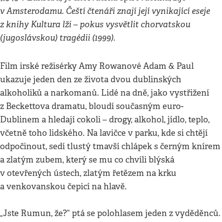
v Amsterodamu. Čeští čtenáři znají její vynikající eseje
z knihy Kultura lži – pokus vysvětlit chorvatskou
(jugoslávskou) tragédii (1999).
Film irské režisérky Amy Rowanové Adam & Paul
ukazuje jeden den ze života dvou dublinských
alkoholiků a narkomanů. Lidé na dně, jako vystřižení
z Beckettova dramatu, bloudí současným euro-
Dublinem a hledají cokoli – drogy, alkohol, jídlo, teplo,
včetně toho lidského. Na lavičce v parku, kde si chtějí
odpočinout, sedí tlustý tmavší chlápek s černým knírem
a zlatým zubem, který se mu co chvíli blýská
v otevřených ústech, zlatým řetězem na krku
a venkovanskou čepicí na hlavě.
„Jste Rumun, že?“ ptá se polohlasem jeden z vyděděnců.