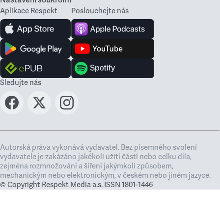
Nastavení soukromí
Aplikace Respekt
Poslouchejte nás
Sledujte nás
Autorská práva vykonává vydavatel. Bez písemného svolení
vydavatele je zakázáno jakékoli užití částí nebo celku díla,
zejména rozmnožování a šíření jakýmkoli způsobem,
mechanickým nebo elektronickým, v českém nebo jiném jazyce.
© Copyright Respekt Media a.s. ISSN 1801-1446