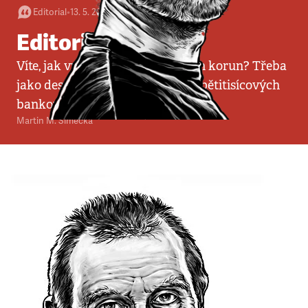
Editorial
•
13. 5. 2007
•
2
minuty
Editorial
Víte, jak vypadá miliarda českých korun? Třeba
jako deset metrů vysoký sloup z pětitisícových
bankovek.
Martin M. Šimečka