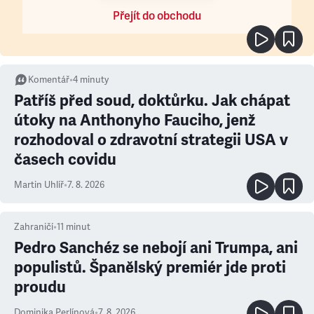
Přejít do obchodu
Komentář
•
4
minuty
Patříš před soud, doktůrku. Jak chápat
útoky na Anthonyho Fauciho, jenž
rozhodoval o zdravotní strategii USA v
časech covidu
Martin Uhlíř
•
7. 8. 2026
Zahraničí
•
11
minut
Pedro Sanchéz se nebojí ani Trumpa, ani
populistů. Španělský premiér jde proti
proudu
Dominika Perlínová
•
7. 8. 2026