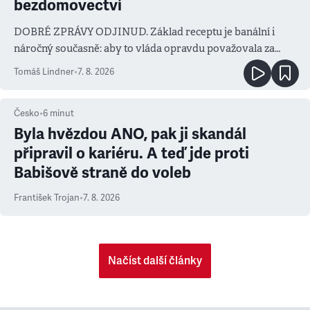
bezdomovectví
DOBRÉ ZPRÁVY ODJINUD. Základ receptu je banální i
náročný současně: aby to vláda opravdu považovala za
prioritu
Tomáš Lindner
•
7. 8. 2026
Česko
•
6
minut
Byla hvězdou ANO, pak ji skandál
připravil o kariéru. A teď jde proti
Babišově straně do voleb
František Trojan
•
7. 8. 2026
Načíst další články