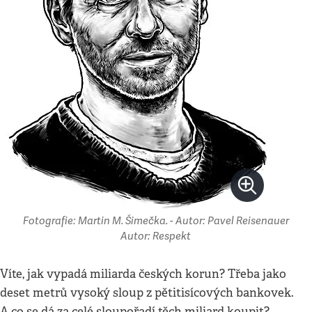
Fotografie: Martin M. Šimečka. - Autor: Pavel Reisenauer
Autor: Respekt
Víte, jak vypadá miliarda českých korun? Třeba jako
deset metrů vysoký sloup z pětitisícových bankovek.
A co se dá za celé sloupořadí těch miliard koupit?