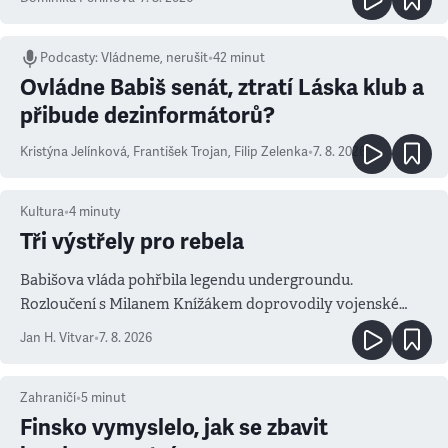
Podcasty
:
Vládneme, nerušit
•
42 minut
Ovládne Babiš senát, ztratí Láska klub a
přibude dezinformátorů?
Kristýna Jelínková
,
František Trojan
,
Filip Zelenka
•
7. 8. 2026
Kultura
•
4
minuty
Tři výstřely pro rebela
Babišova vláda pohřbila legendu undergroundu.
Rozloučení s Milanem Knížákem doprovodily vojenské
salvy i kritika pokrokářů
Jan H. Vitvar
•
7. 8. 2026
Zahraničí
•
5
minut
Finsko vymyslelo, jak se zbavit