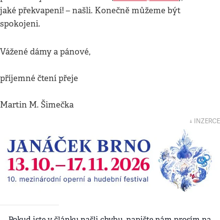
jaké překvapení! – našli. Konečně můžeme být
spokojeni.
Vážené dámy a pánové,
příjemné čtení přeje
Martin M. Šimečka
↓ INZERCE
Pokud jste v článku našli chybu, napište nám prosím na