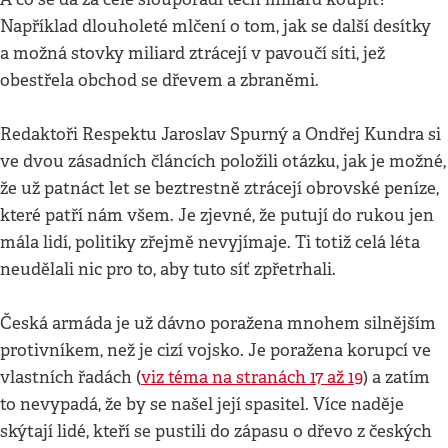
Například dlouholeté mlčení o tom, jak se další desítky
a možná stovky miliard ztrácejí v pavoučí síti, jež
obestřela obchod se dřevem a zbraněmi.
Redaktoři Respektu Jaroslav Spurný a Ondřej Kundra si
ve dvou zásadních článcích položili otázku, jak je možné,
že už patnáct let se beztrestně ztrácejí obrovské peníze,
které patří nám všem. Je zjevné, že putují do rukou jen
mála lidí, politiky zřejmě nevyjímaje. Ti totiž celá léta
neudělali nic pro to, aby tuto síť zpřetrhali.
Česká armáda je už dávno poražena mnohem silnějším
protivníkem, než je cizí vojsko. Je poražena korupcí ve
vlastních řadách (
viz téma na stranách 17 až 19
) a zatím
to nevypadá, že by se našel její spasitel. Více naděje
skýtají lidé, kteří se pustili do zápasu o dřevo z českých