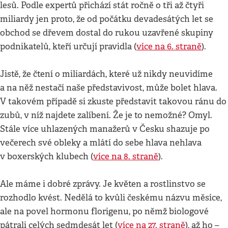
lesů. Podle expertů přichází stát ročně o tři až čtyři
miliardy jen proto, že od počátku devadesátých let se
obchod se dřevem dostal do rukou uzavřené skupiny
podnikatelů, kteří určují pravidla (
více na 6. straně
).
Jistě, že čtení o miliardách, které už nikdy neuvidíme
a na něž nestačí naše představivost, může bolet hlava.
V takovém případě si zkuste představit takovou ránu do
zubů, v níž najdete zalíbení. Že je to nemožné? Omyl.
Stále více uhlazených manažerů v Česku shazuje po
večerech své obleky a mlátí do sebe hlava nehlava
v boxerských klubech (
více na 8. straně
).
Ale máme i dobré zprávy. Je květen a rostlinstvo se
rozhodlo kvést. Nedělá to kvůli českému názvu měsíce,
ale na povel hormonu florigenu, po němž biologové
pátrali celých sedmdesát let (
více na 27. straně
), až ho –