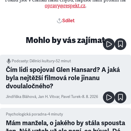
opravy@respekt.cz
.
Sdílet
Mohlo by vás zajímat
Podcasty
:
Dělníci kultury
•
52 minut
Čím lidi spojoval Glen Hansard? A jaká
byla nejtěžší filmová role jinanu
dvoulaločného?
Jindřiška Bláhová
,
Jan H. Vitvar
,
Pavel Turek
•
8. 8. 2026
Psychologická poradna
•
4
minuty
Mám manžela, o jakého by stála spousta