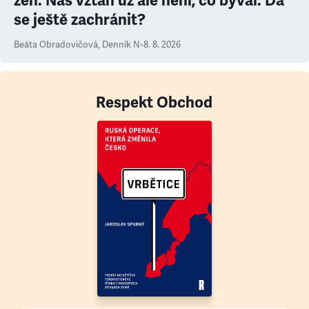
žen. Náš vztah už ale není, co býval. Dá
se ještě zachránit?
Beáta Obradovičová
,
Denník N
•
8. 8. 2026
Respekt Obchod