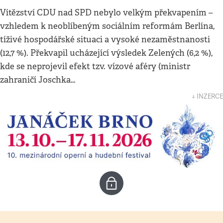
Vítězství CDU nad SPD nebylo velkým překvapením –
vzhledem k neoblíbeným sociálním reformám Berlína,
tíživé hospodářské situaci a vysoké nezaměstnanosti
(12,7 %). Překvapil ucházející výsledek Zelených (6,2 %),
kde se neprojevil efekt tzv. vízové aféry (ministr
zahraničí Joschka…
↓ INZERCE