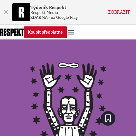
Týdeník Respekt
×
ZOBRAZIT
Respekt Media
ZDARMA - na Google Play
Koupit předplatné