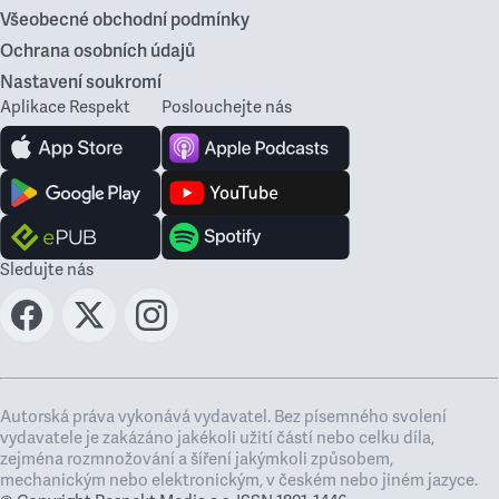
Všeobecné obchodní podmínky
Ochrana osobních údajů
Nastavení soukromí
Aplikace Respekt
Poslouchejte nás
Sledujte nás
Autorská práva vykonává vydavatel. Bez písemného svolení
vydavatele je zakázáno jakékoli užití částí nebo celku díla,
zejména rozmnožování a šíření jakýmkoli způsobem,
mechanickým nebo elektronickým, v českém nebo jiném jazyce.