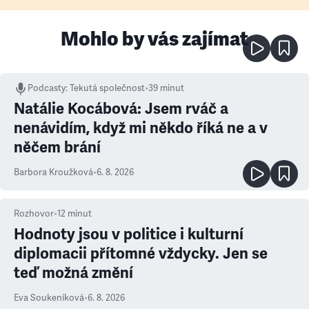
Mohlo by vás zajímat
Podcasty
:
Tekutá společnost
•
39 minut
Natálie Kocábová: Jsem rváč a
nenávidím, když mi někdo říká ne a v
něčem brání
Barbora Kroužková
•
6. 8. 2026
Rozhovor
•
12
minut
Hodnoty jsou v politice i kulturní
diplomacii přítomné vždycky. Jen se
teď možná změní
Eva Soukeníková
•
6. 8. 2026