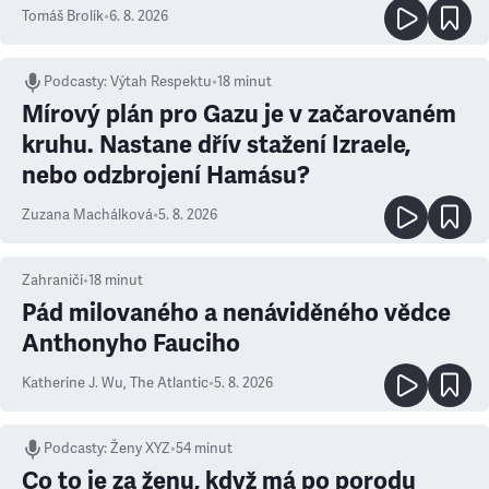
Tomáš Brolík
•
6. 8. 2026
Podcasty
:
Výtah Respektu
•
18 minut
Mírový plán pro Gazu je v začarovaném
kruhu. Nastane dřív stažení Izraele,
nebo odzbrojení Hamásu?
Zuzana Machálková
•
5. 8. 2026
Zahraničí
•
18
minut
Pád milovaného a nenáviděného vědce
Anthonyho Fauciho
Katherine J. Wu
,
The Atlantic
•
5. 8. 2026
Podcasty
:
Ženy XYZ
•
54 minut
Co to je za ženu, když má po porodu