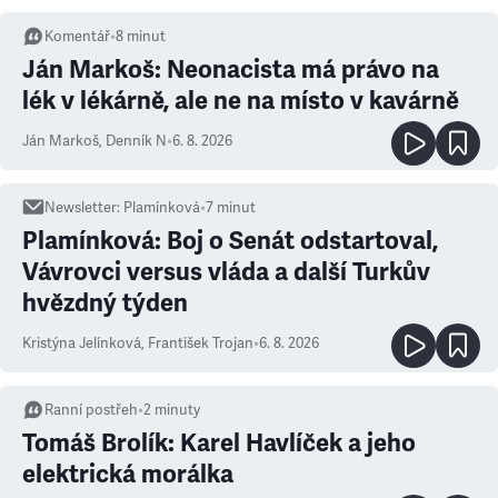
Komentář
•
8
minut
Ján Markoš: Neonacista má právo na
lék v lékárně, ale ne na místo v kavárně
Ján Markoš
,
Denník N
•
6. 8. 2026
Newsletter
:
Plamínková
•
7
minut
Plamínková: Boj o Senát odstartoval,
Vávrovci versus vláda a další Turkův
hvězdný týden
Kristýna Jelínková
,
František Trojan
•
6. 8. 2026
Ranní postřeh
•
2
minuty
Tomáš Brolík: Karel Havlíček a jeho
elektrická morálka