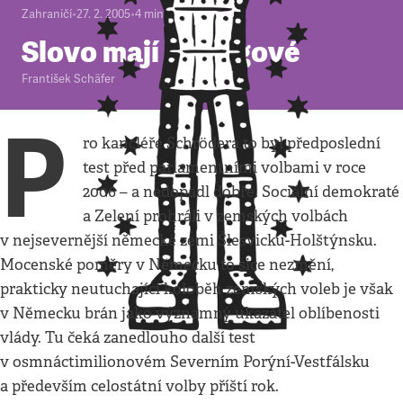
Zahraničí
•
27. 2. 2005
•
4
minuty
Slovo mají Vikingové
František Schäfer
P
ro kancléře Schrödera to byl předposlední
test před parlamentními volbami v roce
2006 – a nedopadl dobře. Sociální demokraté
a Zelení prohráli v zemských volbách
v nejsevernější německé zemi Šlesvicku-Holštýnsku.
Mocenské poměry v Německu to sice nezmění,
prakticky neutuchající koloběh zemských voleb je však
v Německu brán jako významný ukazatel oblíbenosti
vlády. Tu čeká zanedlouho další test
v osmnáctimilionovém Severním Porýní-Vestfálsku
a především celostátní volby příští rok.