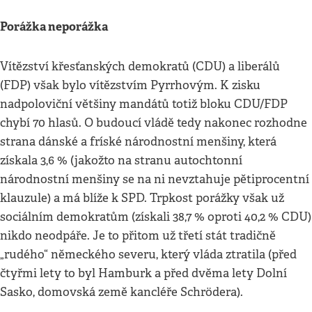
Porážka neporážka
Vítězství křesťanských demokratů (CDU) a liberálů
(FDP) však bylo vítězstvím Pyrrhovým. K zisku
nadpoloviční většiny mandátů totiž bloku CDU/FDP
chybí 70 hlasů. O budoucí vládě tedy nakonec rozhodne
strana dánské a fríské národnostní menšiny, která
získala 3,6 % (jakožto na stranu autochtonní
národnostní menšiny se na ni nevztahuje pětiprocentní
klauzule) a má blíže k SPD. Trpkost porážky však už
sociálním demokratům (získali 38,7 % oproti 40,2 % CDU)
nikdo neodpáře. Je to přitom už třetí stát tradičně
„rudého“ německého severu, který vláda ztratila (před
čtyřmi lety to byl Hamburk a před dvěma lety Dolní
Sasko, domovská země kancléře Schrödera).