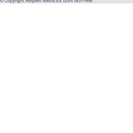
© Copyright Respekt Media a.s. ISSN 1801-1446