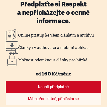
Předplaťte si Respekt
a nepřicházejte o cenné
informace.
Online přístup ke všem článkům a archivu
Články i v audioverzi a mobilní aplikaci
Možnost odemknout články pro blízké
160
od
Kč/měsíc
Koupit předplatné
Mám předplatné, přihlásím se