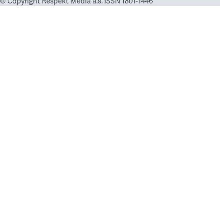
© Copyright Respekt Media a.s. ISSN 1801-1446