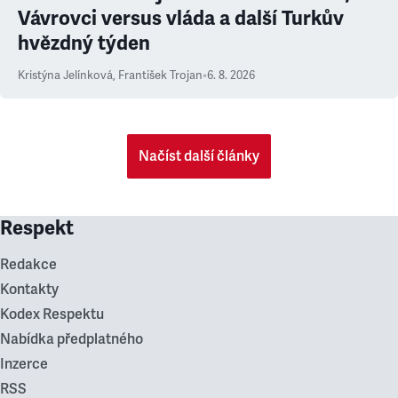
Vávrovci versus vláda a další Turkův
hvězdný týden
Kristýna Jelínková
,
František Trojan
•
6. 8. 2026
Načíst další články
Respekt
Redakce
Kontakty
Kodex Respektu
Nabídka předplatného
Inzerce
RSS