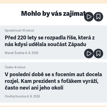
Mohlo by vás zajímat
Společnost
•
10
minut
Před 220 lety se rozpadla říše, která z
nás kdysi udělala součást Západu
Marek Švehla
•
6. 8. 2026
Česko
•
8
minut
V poslední době se s focením aut docela
rozjel. Kam prezident s foťákem vyráží,
často neví ani jeho okolí
Ondřej Kundra
•
6. 8. 2026