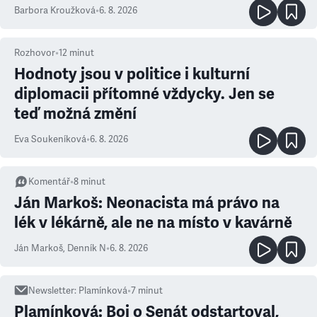
Barbora Kroužková
•
6. 8. 2026
Rozhovor
•
12
minut
Hodnoty jsou v politice i kulturní
diplomacii přítomné vždycky. Jen se
teď možná změní
Eva Soukeníková
•
6. 8. 2026
Komentář
•
8
minut
Ján Markoš: Neonacista má právo na
lék v lékárně, ale ne na místo v kavárně
Ján Markoš
,
Denník N
•
6. 8. 2026
Newsletter
:
Plamínková
•
7
minut
Plamínková: Boj o Senát odstartoval,