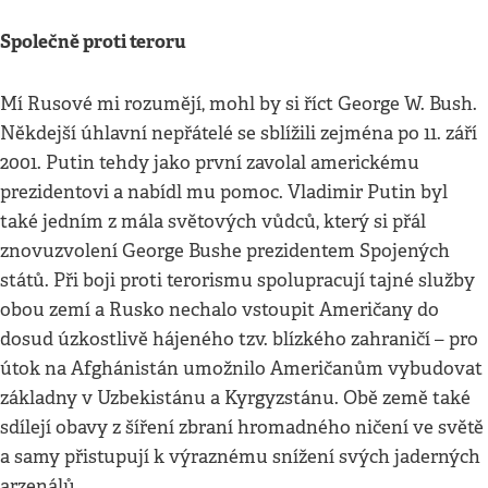
Společně proti teroru
Mí Rusové mi rozumějí, mohl by si říct George W. Bush.
Někdejší úhlavní nepřátelé se sblížili zejména po 11. září
2001. Putin tehdy jako první zavolal americkému
prezidentovi a nabídl mu pomoc. Vladimir Putin byl
také jedním z mála světových vůdců, který si přál
znovuzvolení George Bushe prezidentem Spojených
států. Při boji proti terorismu spolupracují tajné služby
obou zemí a Rusko nechalo vstoupit Američany do
dosud úzkostlivě hájeného tzv. blízkého zahraničí – pro
útok na Afghánistán umožnilo Američanům vybudovat
základny v Uzbekistánu a Kyrgyzstánu. Obě země také
sdílejí obavy z šíření zbraní hromadného ničení ve světě
a samy přistupují k výraznému snížení svých jaderných
arzenálů.