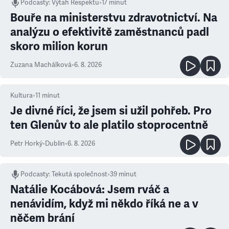
Podcasty
:
Výtah Respektu
•
17 minut
Bouře na ministerstvu zdravotnictví. Na
analýzu o efektivitě zaměstnanců padl
skoro milion korun
Zuzana Machálková
•
6. 8. 2026
Kultura
•
11
minut
Je divné říci, že jsem si užil pohřeb. Pro
ten Glenův to ale platilo stoprocentně
Petr Horký
•
Dublin
•
6. 8. 2026
Podcasty
:
Tekutá společnost
•
39 minut
Natálie Kocábová: Jsem rváč a
nenávidím, když mi někdo říká ne a v
něčem brání