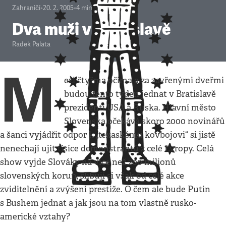
Zahraničí
•
20. 2. 2005
•
4
minuty
Dva muži v Bratislavě
Radek Palata
M
ezi čtyřma očima a za zavřenými dveřmi
budou tento týden jednat v Bratislavě
prezidenti USA a Ruska. Hlavní město
Slovenska očekává skoro 2000 novinářů
a šanci vyjádřit odpor k „texaskému kovbojovi“ si jistě
nenechají ujít tisíce demonstrantů z celé Evropy. Celá
show vyjde Slováky na více než 200 milionů
slovenských korun, slibují si však od celé akce
zviditelnění a zvýšení prestiže. O čem ale bude Putin
s Bushem jednat a jak jsou na tom vlastně rusko-
americké vztahy?