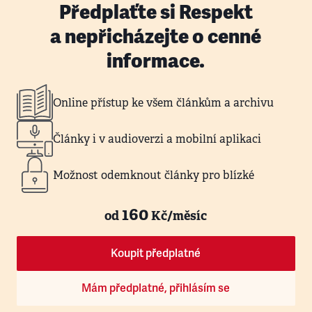
Předplaťte si Respekt
a nepřicházejte o cenné
informace.
Online přístup ke všem článkům a archivu
Články i v audioverzi a mobilní aplikaci
Možnost odemknout články pro blízké
160
od
Kč/měsíc
Koupit předplatné
Mám předplatné, přihlásím se