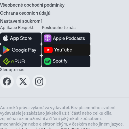
Všeobecné obchodní podmínky
Ochrana osobních údajů
Nastavení soukromí
Aplikace Respekt
Poslouchejte nás
Sledujte nás
Autorská práva vykonává vydavatel. Bez písemného svolení
vydavatele je zakázáno jakékoli užití částí nebo celku díla,
zejména rozmnožování a šíření jakýmkoli způsobem,
mechanickým nebo elektronickým, v českém nebo jiném jazyce.