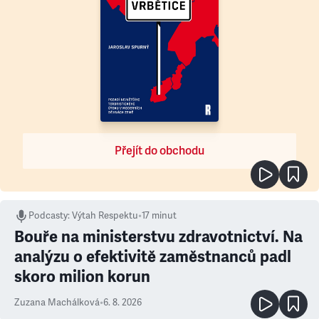
Přejít do obchodu
Podcasty
:
Výtah Respektu
•
17 minut
Bouře na ministerstvu zdravotnictví. Na
analýzu o efektivitě zaměstnanců padl
skoro milion korun
Zuzana Machálková
•
6. 8. 2026