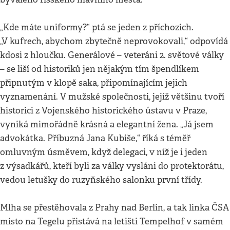
„Kde máte uniformy?“ ptá se jeden z příchozích.
„V kufrech, abychom zbytečně neprovokovali,“ odpovídá
kdosi z hloučku. Generálové – veteráni 2. světové války
– se liší od historiků jen nějakým tím špendlíkem
připnutým v klopě saka, připomínajícím jejich
vyznamenání. V mužské společnosti, jejíž většinu tvoří
historici z Vojenského historického ústavu v Praze,
vyniká mimořádně krásná a elegantní žena. „Já jsem
advokátka. Příbuzná Jana Kubiše,“ říká s téměř
omluvným úsměvem, když delegaci, v níž je i jeden
z výsadkářů, kteří byli za války vysláni do protektorátu,
vedou letušky do ruzyňského salonku první třídy.
Mlha se přestěhovala z Prahy nad Berlín, a tak linka ČSA
místo na Tegelu přistává na letišti Tempelhof v samém