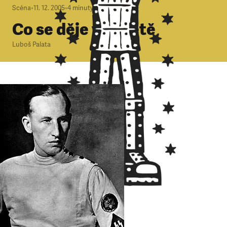
Scéna
•
11. 12. 2005
•
4
minuty
Co se děje ve světě
Luboš Palata