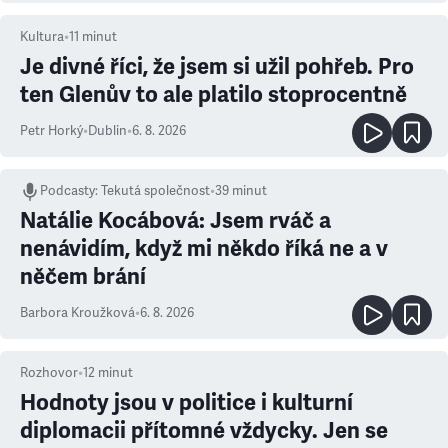
Kultura
•
11
minut
Je divné říci, že jsem si užil pohřeb. Pro
ten Glenův to ale platilo stoprocentně
Petr Horký
•
Dublin
•
6. 8. 2026
Podcasty
:
Tekutá společnost
•
39 minut
Natálie Kocábová: Jsem rváč a
nenávidím, když mi někdo říká ne a v
něčem brání
Barbora Kroužková
•
6. 8. 2026
Rozhovor
•
12
minut
Hodnoty jsou v politice i kulturní
diplomacii přítomné vždycky. Jen se