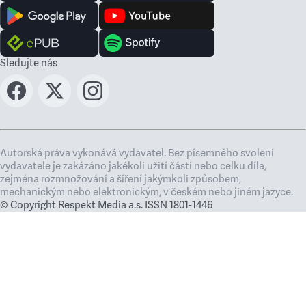
Sledujte nás
Autorská práva vykonává vydavatel. Bez písemného svolení
vydavatele je zakázáno jakékoli užití částí nebo celku díla,
zejména rozmnožování a šíření jakýmkoli způsobem,
mechanickým nebo elektronickým, v českém nebo jiném jazyce.
© Copyright Respekt Media a.s. ISSN 1801-1446