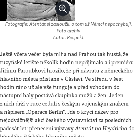
Fotografie: Atentát si zasloužil, o tom už Němci nepochybují.
Foto archiv
Autor: Respekt
Ještě včera večer byla mlha nad Prahou tak hustá, že
ruzyňské letiště několik hodin nepřijímalo a i premiéru
Jiřímu Paroubkovi hrozilo, že při návratu z německého
hlavního města přistane v Čáslavi. Ve středu v šest
hodin ráno už ale vše funguje a před vchodem do
nástupní haly postává skupinka mužů a žen. Jeden
z nich drží v ruce ceduli s českým vojenským znakem
a nápisem „Operace Berlín“. Jde o krycí název pro
nejodvážnější akci českého výstavnictví za posledních
Atentát na Heydricha
padesát let: přenesení výstavy
do
bývalého říšského hlavního města.