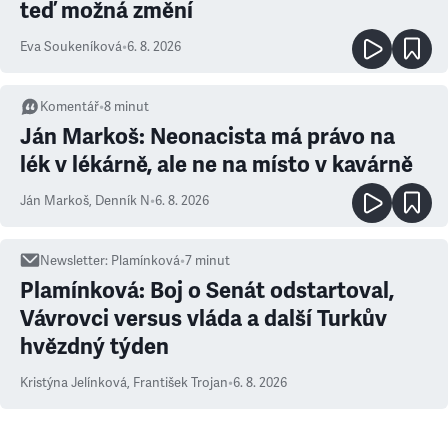
teď možná změní
Eva Soukeníková
•
6. 8. 2026
Komentář
•
8
minut
Ján Markoš: Neonacista má právo na
lék v lékárně, ale ne na místo v kavárně
Ján Markoš
,
Denník N
•
6. 8. 2026
Newsletter
:
Plamínková
•
7
minut
Plamínková: Boj o Senát odstartoval,
Vávrovci versus vláda a další Turkův
hvězdný týden
Kristýna Jelínková
,
František Trojan
•
6. 8. 2026