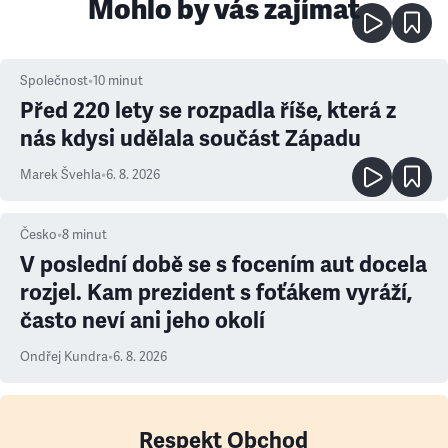
Mohlo by vás zajímat
Společnost
•
10
minut
Před 220 lety se rozpadla říše, která z
nás kdysi udělala součást Západu
Marek Švehla
•
6. 8. 2026
Česko
•
8
minut
V poslední době se s focením aut docela
rozjel. Kam prezident s foťákem vyráží,
často neví ani jeho okolí
Ondřej Kundra
•
6. 8. 2026
Respekt Obchod