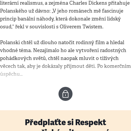
literární realismus, a zejména Charles Dickens přitahuje
Polanského už dávno: „V jeho románech mě fascinuje
princip banální náhody, která dokonale změní lidský
osud,“ řekl v souvislosti s Oliverem Twistem.
Polanski chtěl už dlouho natočit rodinný film a hledal
vhodné téma. Nezajímalo ho ale vytvoření radostných
pohádkových světů, chtěl naopak mluvit o tíživých
věcech tak, aby je dokázaly přijmout děti. Po komerčním
úspěchu…
Předplaťte si Respekt