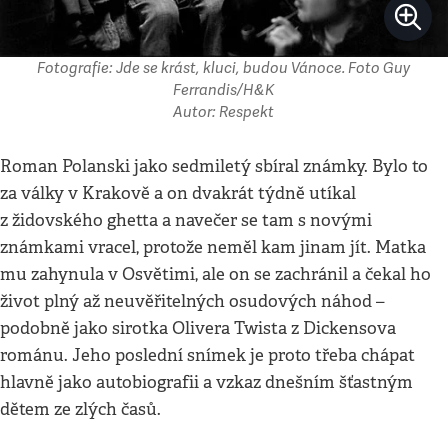
Fotografie: Jde se krást, kluci, budou Vánoce. Foto Guy
Ferrandis/H&K
Autor: Respekt
Roman Polanski jako sedmiletý sbíral známky. Bylo to
za války v Krakově a on dvakrát týdně utíkal
z židovského ghetta a navečer se tam s novými
známkami vracel, protože neměl kam jinam jít. Matka
mu zahynula v Osvětimi, ale on se zachránil a čekal ho
život plný až neuvěřitelných osudových náhod –
podobně jako sirotka Olivera Twista z Dickensova
románu. Jeho poslední snímek je proto třeba chápat
hlavně jako autobiografii a vzkaz dnešním šťastným
dětem ze zlých časů.