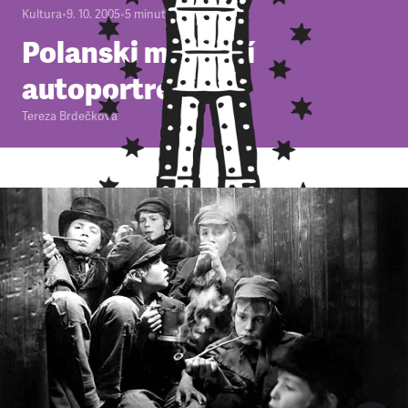
Kultura
•
9. 10. 2005
•
5
minut
Polanski má další
autoportrét
Tereza Brdečková