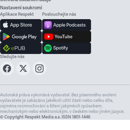
Nastavení soukromí
Aplikace Respekt
Poslouchejte nás
Sledujte nás
Autorská práva vykonává vydavatel. Bez písemného svolení
vydavatele je zakázáno jakékoli užití částí nebo celku díla,
zejména rozmnožování a šíření jakýmkoli způsobem,
mechanickým nebo elektronickým, v českém nebo jiném jazyce.
© Copyright Respekt Media a.s. ISSN 1801-1446