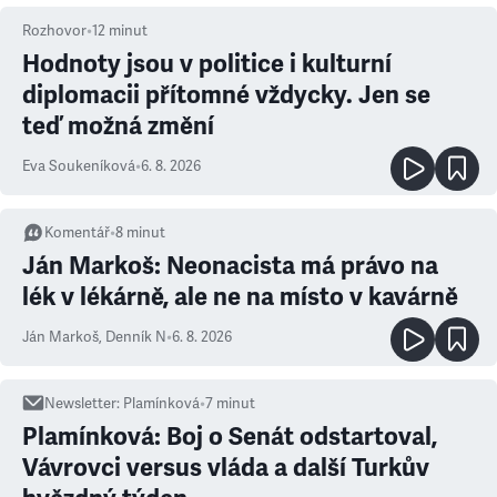
Rozhovor
•
12
minut
Hodnoty jsou v politice i kulturní
diplomacii přítomné vždycky. Jen se
teď možná změní
Eva Soukeníková
•
6. 8. 2026
Komentář
•
8
minut
Ján Markoš: Neonacista má právo na
lék v lékárně, ale ne na místo v kavárně
Ján Markoš
,
Denník N
•
6. 8. 2026
Newsletter
:
Plamínková
•
7
minut
Plamínková: Boj o Senát odstartoval,
Vávrovci versus vláda a další Turkův