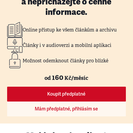
a nepřicházejte o cenné
informace.
Online přístup ke všem článkům a archivu
Články i v audioverzi a mobilní aplikaci
Možnost odemknout články pro blízké
160
od
Kč/měsíc
Koupit předplatné
Mám předplatné, přihlásím se