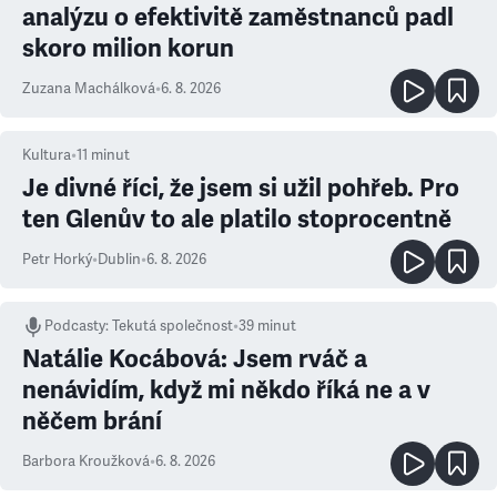
analýzu o efektivitě zaměstnanců padl
skoro milion korun
Zuzana Machálková
•
6. 8. 2026
Kultura
•
11
minut
Je divné říci, že jsem si užil pohřeb. Pro
ten Glenův to ale platilo stoprocentně
Petr Horký
•
Dublin
•
6. 8. 2026
Podcasty
:
Tekutá společnost
•
39 minut
Natálie Kocábová: Jsem rváč a
nenávidím, když mi někdo říká ne a v
něčem brání
Barbora Kroužková
•
6. 8. 2026