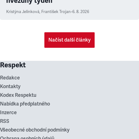
hvězdný týden
Kristýna Jelínková
,
František Trojan
•
6. 8. 2026
Načíst další články
Respekt
Redakce
Kontakty
Kodex Respektu
Nabídka předplatného
Inzerce
RSS
Všeobecné obchodní podmínky
Ochrana osobních údajů