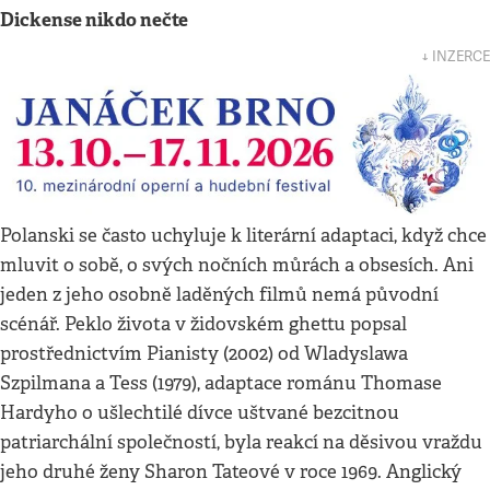
Dickense nikdo nečte
↓ INZERCE
Polanski se často uchyluje k literární adaptaci, když chce
mluvit o sobě, o svých nočních můrách a obsesích. Ani
jeden z jeho osobně laděných filmů nemá původní
scénář. Peklo života v židovském ghettu popsal
prostřednictvím Pianisty (2002) od Wladyslawa
Szpilmana a Tess (1979), adaptace románu Thomase
Hardyho o ušlechtilé dívce uštvané bezcitnou
patriarchální společností, byla reakcí na děsivou vraždu
jeho druhé ženy Sharon Tateové v roce 1969. Anglický