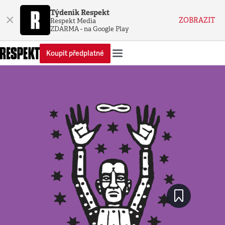
Týdeník Respekt
×
ZOBRAZIT
Respekt Media
ZDARMA - na Google Play
Koupit předplatné