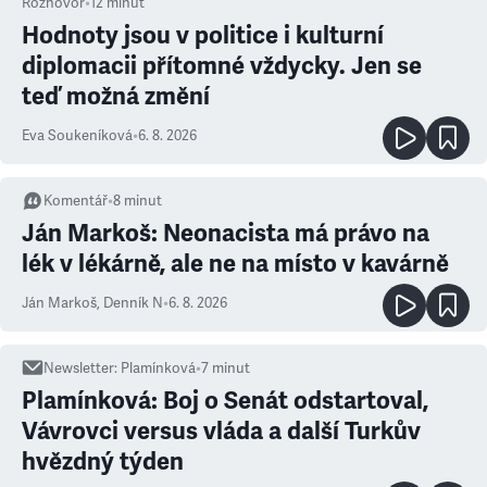
Rozhovor
•
12
minut
Hodnoty jsou v politice i kulturní
diplomacii přítomné vždycky. Jen se
teď možná změní
Eva Soukeníková
•
6. 8. 2026
Komentář
•
8
minut
Ján Markoš: Neonacista má právo na
lék v lékárně, ale ne na místo v kavárně
Ján Markoš
,
Denník N
•
6. 8. 2026
Newsletter
:
Plamínková
•
7
minut
Plamínková: Boj o Senát odstartoval,
Vávrovci versus vláda a další Turkův
hvězdný týden