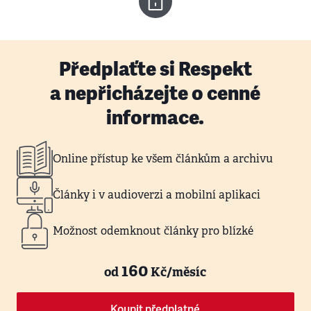
Předplaťte si Respekt
a nepřicházejte o cenné
informace.
Online přístup ke všem článkům a archivu
Články i v audioverzi a mobilní aplikaci
Možnost odemknout články pro blízké
160
od
Kč/měsíc
Koupit předplatné