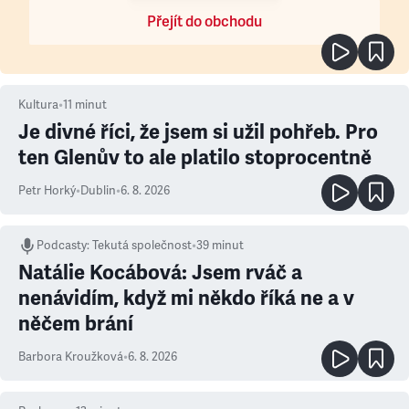
Přejít do obchodu
Kultura
•
11
minut
Je divné říci, že jsem si užil pohřeb. Pro
ten Glenův to ale platilo stoprocentně
Petr Horký
•
Dublin
•
6. 8. 2026
Podcasty
:
Tekutá společnost
•
39 minut
Natálie Kocábová: Jsem rváč a
nenávidím, když mi někdo říká ne a v
něčem brání
Barbora Kroužková
•
6. 8. 2026