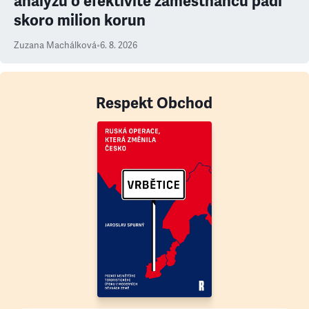
analýzu o efektivitě zaměstnanců padl
skoro milion korun
Zuzana Machálková
•
6. 8. 2026
Respekt Obchod