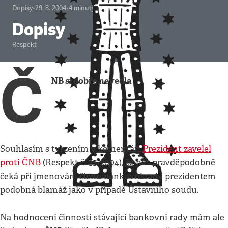
Dopisy
•
29. 8. 2004
•
4
minuty
Dopisy
Respekt
Č
NB si dobře nevedla
Souhlasím s tvrzením v komentáři
Prezident zavelel
proti ČNB
(Respekt č. 35/2004), že nás pravděpodobně
čeká při jmenování členů bankovní rady prezidentem
podobná blamáž jako v případě Ústavního soudu.
Na hodnocení činnosti stávající bankovní rady mám ale