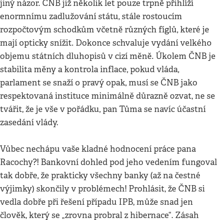
jiný názor. ČNB již několik let pouze trpně přihlíží
enormnímu zadlužování státu, stále rostoucím
rozpočtovým schodkům včetně různých fíglů, které je
mají opticky snížit. Dokonce schvaluje vydání velkého
objemu státních dluhopisů v cizí měně. Úkolem ČNB je
stabilita měny a kontrola inflace, pokud vláda,
parlament se snaží o pravý opak, musí se ČNB jako
respektovaná instituce minimálně důrazně ozvat, ne se
tvářit, že je vše v pořádku, pan Tůma se navíc účastní
zasedání vlády.
Vůbec nechápu vaše kladné hodnocení práce pana
Racochy?! Bankovní dohled pod jeho vedením fungoval
tak dobře, že prakticky všechny banky (až na čestné
výjimky) skončily v problémech! Prohlásit, že ČNB si
vedla dobře při řešení případu IPB, může snad jen
člověk, který se „zrovna probral z hibernace“. Zásah