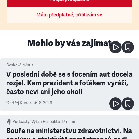
Mám předplatné, přihlásím se
Mohlo by vás zajímat
Česko
•
8
minut
V poslední době se s focením aut docela
rozjel. Kam prezident s foťákem vyráží,
často neví ani jeho okolí
Ondřej Kundra
•
6. 8. 2026
Podcasty
:
Výtah Respektu
•
17 minut
Bouře na ministerstvu zdravotnictví. Na