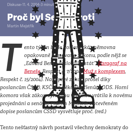
Diskuse
•
11. 4. 2004
•
3
minuty
Proč byl Senát proti
Martin Mejstřík
T
ento týden bude Poslanecká sněmovna
opakovaně hlasovat o zákonu, podle nějž se
„Edvard Beneš zasloužil o stát“ (
Paragraf na
Beneše
, Respekt č. 7/2004,
Muž s komplexem
,
Respekt č. 15/2004). Napoprvé zákon prošel díky
poslancům ČSSD, KSČM a několika členům ODS. Horní
komora však zákon výraznou většinou vrátila k novému
projednání a senátor Martin Mejstřík v otevřeném
dopise poslancům ČSSD vysvětluje proč. (red.)
Tento nešťastný návrh postavil všechny demokraty do