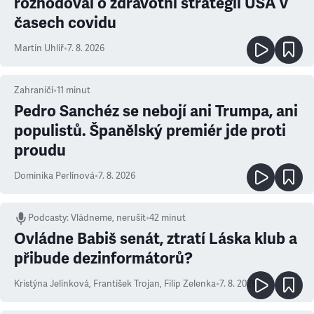
rozhodoval o zdravotní strategii USA v
časech covidu
Martin Uhlíř
•
7. 8. 2026
Zahraničí
•
11
minut
Pedro Sanchéz se nebojí ani Trumpa, ani
populistů. Španělský premiér jde proti
proudu
Dominika Perlínová
•
7. 8. 2026
Podcasty
:
Vládneme, nerušit
•
42 minut
Ovládne Babiš senát, ztratí Láska klub a
přibude dezinformátorů?
Kristýna Jelínková
,
František Trojan
,
Filip Zelenka
•
7. 8. 2026