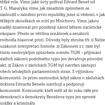
těžké role. Víme, jaké úcty požíval Edvard Beneš od
T. G. Masaryka, víme, jak zásadním způsobem se
zasloužil o založení první republiky, jsme si vědomi, v jak
těžkých zkouškách se ocitl po Mnichovu. Víme, jakou
naději znamenal pro ponížený národ během nacistické
okupace. Přesto se většina senátorek a senátorů
rozhodla hlasovat proti. Důvody byly zhruba tři: 1) Nelze
uzákonit interpretaci historie. 2) Zákonem z r. 1930 byl
tímto neobvyklým způsobem oceněn TGM – přijímání
dalších zákonů podobného typu jen devalvuje původní
akt. 3) Zákon o zásluhách TGM byl navržen zástupci
všech tehdejších parlamentních stran. S výjimkou
komunistů. Je proto nestoudné, když zákon o zásluhách
doktora Edvarda Beneše navrhují a podporují
komunisté. Komunisté, kteří měli až do roku 1989 pro
demokracii a demokraty Benešova typu jen sprosté
urážky a kriminály.