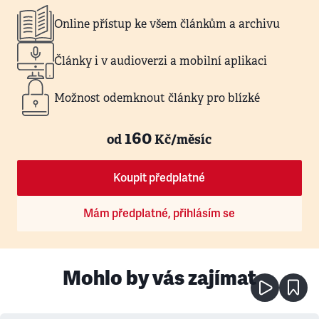
Online přístup ke všem článkům a archivu
Články i v audioverzi a mobilní aplikaci
Možnost odemknout články pro blízké
160
od
Kč/měsíc
Koupit předplatné
Mám předplatné, přihlásím se
Mohlo by vás zajímat