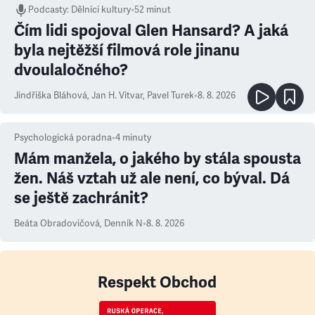
Podcasty
:
Dělníci kultury
•
52 minut
Čím lidi spojoval Glen Hansard? A jaká
byla nejtěžší filmová role jinanu
dvoulaločného?
Jindřiška Bláhová
,
Jan H. Vitvar
,
Pavel Turek
•
8. 8. 2026
Psychologická poradna
•
4
minuty
Mám manžela, o jakého by stála spousta
žen. Náš vztah už ale není, co býval. Dá
se ještě zachránit?
Beáta Obradovičová
,
Denník N
•
8. 8. 2026
Respekt Obchod