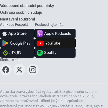
Všeobecné obchodní podmínky
Ochrana osobních údajů
Nastavení soukromí
Aplikace Respekt
Poslouchejte nás
Sledujte nás
Autorská práva vykonává vydavatel. Bez písemného svolení
vydavatele je zakázáno jakékoli užití částí nebo celku díla,
zejména rozmnožování a šíření jakýmkoli způsobem,
mechanickým nebo elektronickým, v českém nebo jiném jazyce.