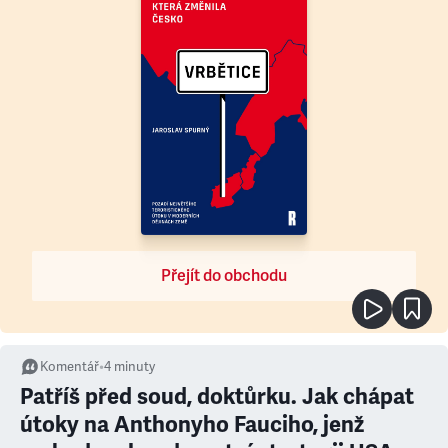
Přejít do obchodu
Komentář
•
4
minuty
Patříš před soud, doktůrku. Jak chápat
útoky na Anthonyho Fauciho, jenž