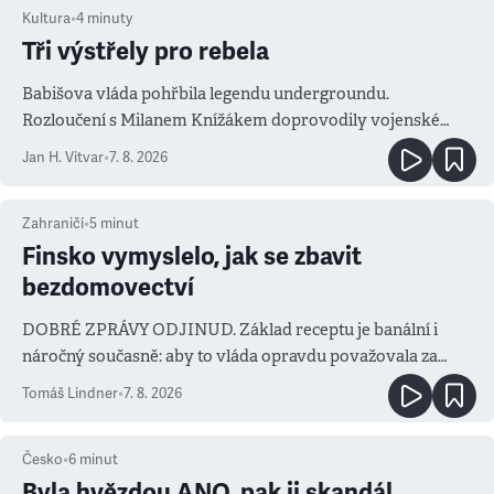
Kultura
•
4
minuty
Tři výstřely pro rebela
Babišova vláda pohřbila legendu undergroundu.
Rozloučení s Milanem Knížákem doprovodily vojenské
salvy i kritika pokrokářů
Jan H. Vitvar
•
7. 8. 2026
Zahraničí
•
5
minut
Finsko vymyslelo, jak se zbavit
bezdomovectví
DOBRÉ ZPRÁVY ODJINUD. Základ receptu je banální i
náročný současně: aby to vláda opravdu považovala za
prioritu
Tomáš Lindner
•
7. 8. 2026
Česko
•
6
minut
Byla hvězdou ANO, pak ji skandál