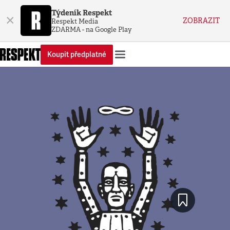
Týdeník Respekt
×
ZOBRAZIT
Respekt Media
ZDARMA - na Google Play
Koupit předplatné