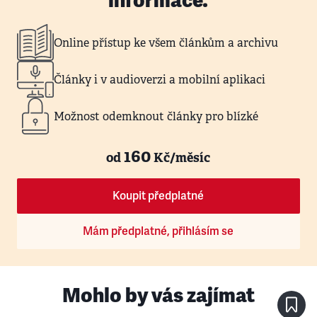
informace.
Online přístup ke všem článkům a archivu
Články i v audioverzi a mobilní aplikaci
Možnost odemknout články pro blízké
160
od
Kč/měsíc
Koupit předplatné
Mám předplatné, přihlásím se
Mohlo by vás zajímat