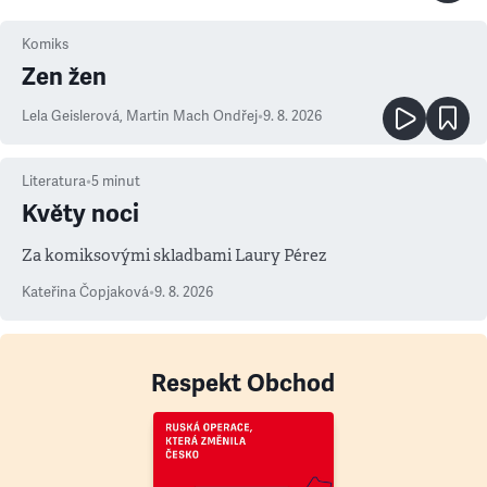
Komiks
Zen žen
Lela Geislerová
,
Martin Mach Ondřej
•
9. 8. 2026
Literatura
•
5
minut
Květy noci
Za komiksovými skladbami Laury Pérez
Kateřina Čopjaková
•
9. 8. 2026
Respekt Obchod