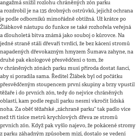
angažmá snížil rozlohu chráněných zón parku
a rozdrobil je na 135 drobných ostrůvků, jejichž ochrana
je podle odborníků mimořádně obtížná. Už krátce po
Žlábkově nástupu do funkce se také rozhořela veřejná
a dlouholetá bitva známá jako souboj o kůrovce. Na
jedné straně stáli dřevaři tvrdící, že bez kácení stromů
napadených dřevokazným hmyzem Šumava zahyne, na
druhé pak ekologové přesvědčení o tom, že
v chráněných zónách parku musí příroda dostat šanci,
aby si poradila sama. Ředitel Žlábek byl od počátku
přesvědčeným stoupencem první skupiny a brzy vpustil
těžaře i do prvních zón, tedy do nejvíce chráněných
oblastí, kam podle regulí parku nesmí vkročit lidská
noha. Za oběť těžařské „záchraně parku“ tak padlo více
než tři tisíce metrů krychlových dřeva ze stromů
prvních zón. Když pak vyšlo najevo, že pokácené stromy
z parku záhadným způsobem mizí, dostalo se vedení