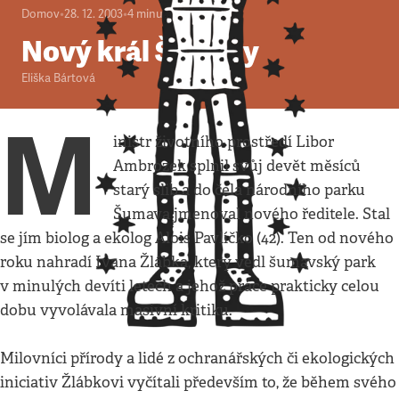
Domov
•
28. 12. 2003
•
4
minuty
Nový král Šumavy
Eliška Bártová
M
inistr životního prostředí Libor
Ambrozek splnil svůj devět měsíců
starý slib a do čela národního parku
Šumava jmenoval nového ředitele. Stal
se jím biolog a ekolog Alois Pavlíčko (42). Ten od nového
roku nahradí Ivana Žlábka, který vedl šumavský park
v minulých devíti letech a jehož práce prakticky celou
dobu vyvolávala masivní kritiku.
Milovníci přírody a lidé z ochranářských či ekologických
iniciativ Žlábkovi vyčítali především to, že během svého