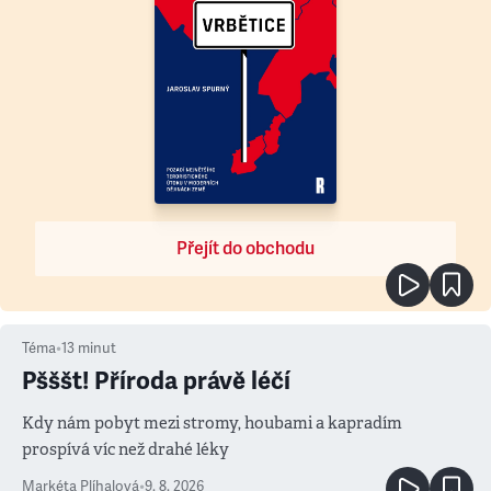
Přejít do obchodu
Téma
•
13
minut
Pšššt! Příroda právě léčí
Kdy nám pobyt mezi stromy, houbami a kapradím
prospívá víc než drahé léky
Markéta Plíhalová
•
9. 8. 2026