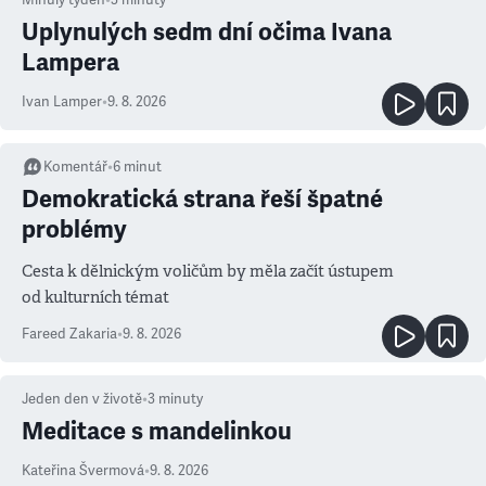
Minulý týden
•
3
minuty
Uplynulých sedm dní očima Ivana
Lampera
Ivan Lamper
•
9. 8. 2026
Komentář
•
6
minut
Demokratická strana řeší špatné
problémy
Cesta k dělnickým voličům by měla začít ústupem
od kulturních témat
Fareed Zakaria
•
9. 8. 2026
Jeden den v životě
•
3
minuty
Meditace s mandelinkou
Kateřina Švermová
•
9. 8. 2026