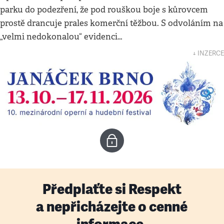
parku do podezření, že pod rouškou boje s kůrovcem
prostě drancuje prales komerční těžbou. S odvoláním na
„velmi nedokonalou“ evidenci…
↓ INZERCE
Předplaťte si Respekt
a nepřicházejte o cenné