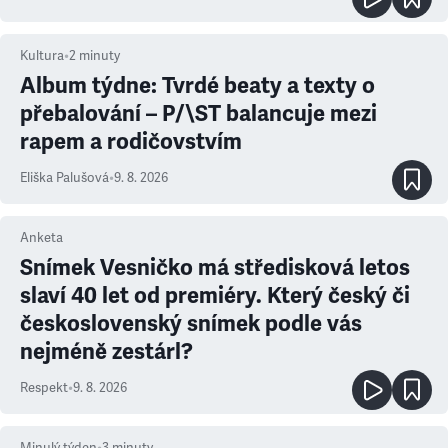
Kultura
•
2
minuty
Album týdne: Tvrdé beaty a texty o
přebalování – P/\ST balancuje mezi
rapem a rodičovstvím
Eliška Palušová
•
9. 8. 2026
Anketa
Snímek Vesničko má středisková letos
slaví 40 let od premiéry. Který český či
československý snímek podle vás
nejméně zestárl?
Respekt
•
9. 8. 2026