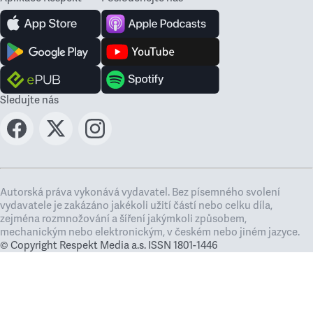
Sledujte nás
Autorská práva vykonává vydavatel. Bez písemného svolení
vydavatele je zakázáno jakékoli užití částí nebo celku díla,
zejména rozmnožování a šíření jakýmkoli způsobem,
mechanickým nebo elektronickým, v českém nebo jiném jazyce.
© Copyright Respekt Media a.s. ISSN 1801-1446