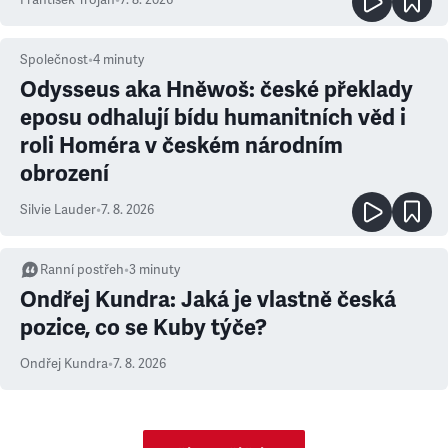
František Trojan
•
7. 8. 2026
Společnost
•
4
minuty
Odysseus aka Hněwoš: české překlady
eposu odhalují bídu humanitních věd i
roli Homéra v českém národním
obrození
Silvie Lauder
•
7. 8. 2026
Ranní postřeh
•
3
minuty
Ondřej Kundra: Jaká je vlastně česká
pozice, co se Kuby týče?
Ondřej Kundra
•
7. 8. 2026