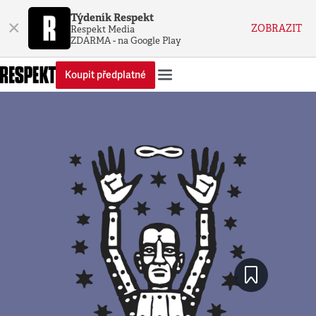
Týdeník Respekt
×
ZOBRAZIT
Respekt Media
ZDARMA - na Google Play
Koupit předplatné