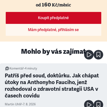
160
od
Kč/měsíc
Koupit předplatné
Mám předplatné, přihlásím se
Mohlo by vás zajímat
Komentář
•
4
minuty
Patříš před soud, doktůrku. Jak chápat
útoky na Anthonyho Fauciho, jenž
rozhodoval o zdravotní strategii USA v
časech covidu
Martin Uhlíř
•
7. 8. 2026