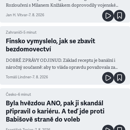
Rozloučení s Milanem Knížákem doprovodily vojenské
salvy i kritika pokrokářů
Jan H. Vitvar
•
7. 8. 2026
Zahraničí
•
5
minut
Finsko vymyslelo, jak se zbavit
bezdomovectví
DOBRÉ ZPRÁVY ODJINUD. Základ receptu je banální i
náročný současně: aby to vláda opravdu považovala za
prioritu
Tomáš Lindner
•
7. 8. 2026
Česko
•
6
minut
Byla hvězdou ANO, pak ji skandál
připravil o kariéru. A teď jde proti
Babišově straně do voleb