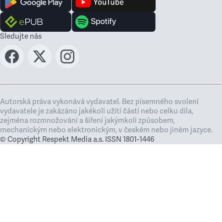
Sledujte nás
Autorská práva vykonává vydavatel. Bez písemného svolení
vydavatele je zakázáno jakékoli užití částí nebo celku díla,
zejména rozmnožování a šíření jakýmkoli způsobem,
mechanickým nebo elektronickým, v českém nebo jiném jazyce.
© Copyright Respekt Media a.s. ISSN 1801-1446