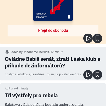
Přejít do obchodu
Podcasty
:
Vládneme, nerušit
•
42 minut
Ovládne Babiš senát, ztratí Láska klub a
přibude dezinformátorů?
Kristýna Jelínková
,
František Trojan
,
Filip Zelenka
•
7. 8. 2026
Kultura
•
4
minuty
Tři výstřely pro rebela
Babišova vláda pohřbila legendu undergroundu.