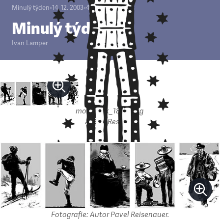
Minulý týden
•
14. 12. 2003
•
4
minuty
Minulý týden
Ivan Lamper
mobrazek_1878.jpeg
Autor: Respekt
Fotografie: Autor Pavel Reisenauer.