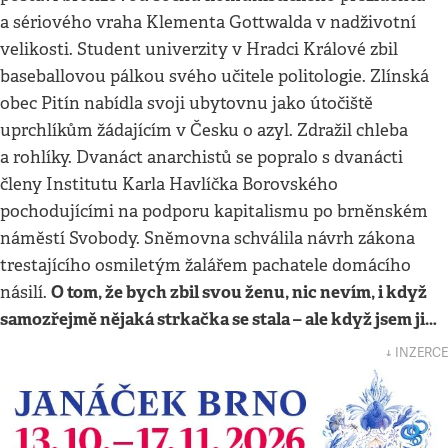
a sériového vraha Klementa Gottwalda v nadživotní
velikosti. Student univerzity v Hradci Králové zbil
baseballovou pálkou svého učitele politologie. Zlínská
obec Pitín nabídla svoji ubytovnu jako útočiště
uprchlíkům žádajícím v Česku o azyl. Zdražil chleba
a rohlíky. Dvanáct anarchistů se popralo s dvanácti
členy Institutu Karla Havlíčka Borovského
pochodujícími na podporu kapitalismu po brněnském
náměstí Svobody. Sněmovna schválila návrh zákona
trestajícího osmiletým žalářem pachatele domácího
O tom, že bych zbil svou ženu, nic nevím, i když
násilí.
samozřejmě nějaká strkačka se stala – ale když jsem ji…
↓ INZERCE