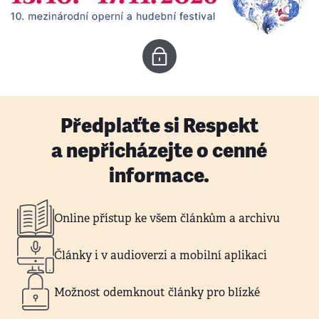
Předplaťte si Respekt
a nepřicházejte o cenné
informace.
Online přístup ke všem článkům a archivu
Články i v audioverzi a mobilní aplikaci
Možnost odemknout články pro blízké