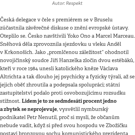
Autor: Respekt
Česká delegace v čele s premiérem se v Bruselu
zúčastnila závěrečné diskuse o znění evropské ústavy.
Oteplilo se. Česko navštívili Yoko Ono a Marcel Marceau.
Sněhová děla zprovoznila sjezdovku u vleku Anděl
v Krkonoších. Jako „promlčenou záležitost“ ohodnotil
novojičínský soudce Jiří Hanzelka zločin dvou estébáků,
kteří v roce 1984 unesli katolického kněze Václava
Altrichta a tak dlouho jej psychicky a fyzicky týrali, až se
jejich oběť zhroutila a podepsala spolupráci; státní
zastupitelství podalo proti osvobozujícímu rozsudku
Lidem je to ze sedmdesáti procent jedno
stížnost.
a zbytek se neprojevuje
, vysvětlil nymburský
podnikatel Petr Nenutil, proč si myslí, že občanům
nebude vadit, když si před svou hospodu ve Zbožíčku
postaví bronzovou sochu komunistického prezidenta