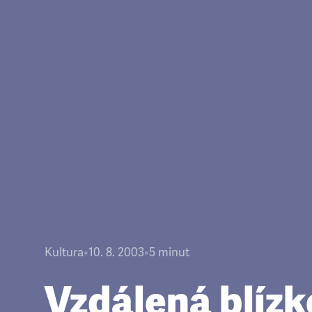
Kultura
•
10. 8. 2003
•
5
minut
Vzdálená blízk