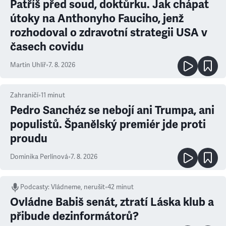
Patříš před soud, doktůrku. Jak chápat
útoky na Anthonyho Fauciho, jenž
rozhodoval o zdravotní strategii USA v
časech covidu
Martin Uhlíř
•
7. 8. 2026
Zahraničí
•
11
minut
Pedro Sanchéz se nebojí ani Trumpa, ani
populistů. Španělský premiér jde proti
proudu
Dominika Perlínová
•
7. 8. 2026
Podcasty
:
Vládneme, nerušit
•
42 minut
Ovládne Babiš senát, ztratí Láska klub a
přibude dezinformátorů?