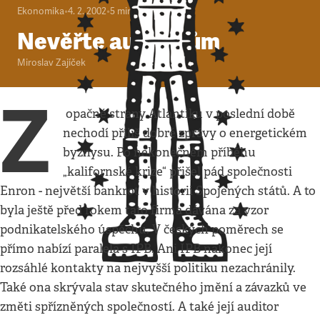
Ekonomika
•
4. 2. 2002
•
5
minut
Nevěřte auditorům
Miroslav Zajíček
Z
opačné strany Atlantiku v poslední době
nechodí příliš dobré zprávy o energetickém
byznysu. Po nekonečném příběhu
„kalifornské krize“ přišel pád společnosti
Enron - největší bankrot v historii Spojených států. A to
byla ještě před rokem tato firma dávána za vzor
podnikatelského úspěchu. V českých poměrech se
přímo nabízí paralela s IPB. Ani IPB nakonec její
rozsáhlé kontakty na nejvyšší politiku nezachránily.
Také ona skrývala stav skutečného jmění a závazků ve
změti spřízněných společností. A také její auditor