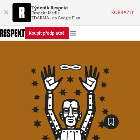
Týdeník Respekt
×
ZOBRAZIT
Respekt Media
ZDARMA - na Google Play
Koupit předplatné