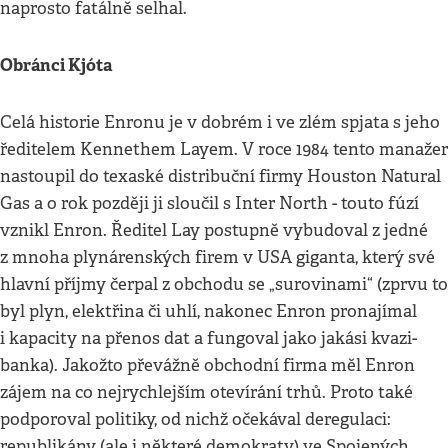
naprosto fatálně selhal.
Obránci Kjóta
Celá historie Enronu je v dobrém i ve zlém spjata s jeho
ředitelem Kennethem Layem. V roce 1984 tento manažer
nastoupil do texaské distribuční firmy Houston Natural
Gas a o rok později ji sloučil s Inter North - touto fúzí
vznikl Enron. Ředitel Lay postupně vybudoval z jedné
z mnoha plynárenských firem v USA giganta, který své
hlavní příjmy čerpal z obchodu se „surovinami“ (zprvu to
byl plyn, elektřina či uhlí, nakonec Enron pronajímal
i kapacity na přenos dat a fungoval jako jakási kvazi-
banka). Jakožto převážně obchodní firma měl Enron
zájem na co nejrychlejším otevírání trhů. Proto také
podporoval politiky, od nichž očekával deregulaci:
republikány (ale i některé demokraty) ve Spojených