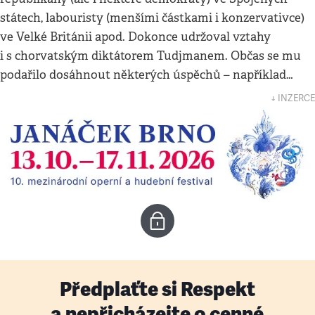
státech, labouristy (menšími částkami i konzervativce)
ve Velké Británii apod. Dokonce udržoval vztahy
i s chorvatským diktátorem Tudjmanem. Občas se mu
podařilo dosáhnout některých úspěchů – například…
↓ INZERCE
Předplaťte si Respekt
a nepřicházejte o cenné