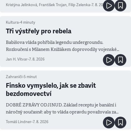
Kristýna Jelínková
,
František Trojan
,
Filip Zelenka
•
7. 8. 2026
Kultura
•
4
minuty
Tři výstřely pro rebela
Babišova vláda pohřbila legendu undergroundu.
Rozloučení s Milanem Knížákem doprovodily vojenské
salvy i kritika pokrokářů
Jan H. Vitvar
•
7. 8. 2026
Zahraničí
•
5
minut
Finsko vymyslelo, jak se zbavit
bezdomovectví
DOBRÉ ZPRÁVY ODJINUD. Základ receptu je banální i
náročný současně: aby to vláda opravdu považovala za
prioritu
Tomáš Lindner
•
7. 8. 2026