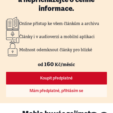
informace.
Online přístup ke všem článkům a archivu
Články i v audioverzi a mobilní aplikaci
Možnost odemknout články pro blízké
160
od
Kč/měsíc
Koupit předplatné
Mám předplatné, přihlásím se