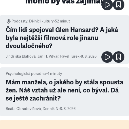
Mohlo by vás zajímat
Podcasty
:
Dělníci kultury
•
52 minut
Čím lidi spojoval Glen Hansard? A jaká
byla nejtěžší filmová role jinanu
dvoulaločného?
Jindřiška Bláhová
,
Jan H. Vitvar
,
Pavel Turek
•
8. 8. 2026
Psychologická poradna
•
4
minuty
Mám manžela, o jakého by stála spousta
žen. Náš vztah už ale není, co býval. Dá
se ještě zachránit?
Beáta Obradovičová
,
Denník N
•
8. 8. 2026