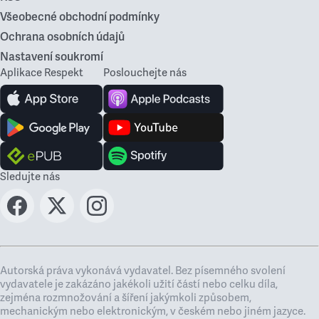
Všeobecné obchodní podmínky
Ochrana osobních údajů
Nastavení soukromí
Aplikace Respekt
Poslouchejte nás
Sledujte nás
Autorská práva vykonává vydavatel. Bez písemného svolení
vydavatele je zakázáno jakékoli užití částí nebo celku díla,
zejména rozmnožování a šíření jakýmkoli způsobem,
mechanickým nebo elektronickým, v českém nebo jiném jazyce.