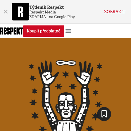
Týdeník Respekt
×
ZOBRAZIT
Respekt Media
ZDARMA - na Google Play
Koupit předplatné