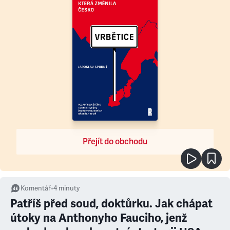
Přejít do obchodu
Komentář
•
4
minuty
Patříš před soud, doktůrku. Jak chápat
útoky na Anthonyho Fauciho, jenž