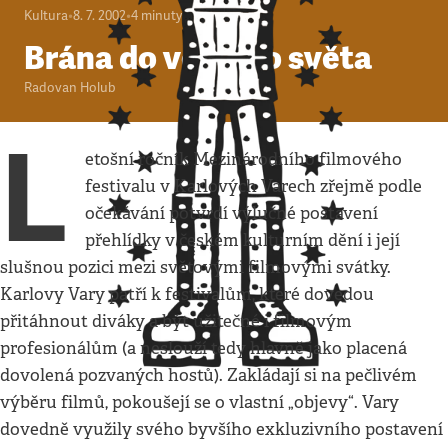
Kultura
•
8. 7. 2002
•
4
minuty
Brána do velkého světa
Radovan Holub
L
etošní ročník Mezinárodního filmového
festivalu v Karlových Varech zřejmě podle
očekávání potvrdí výlučné postavení
přehlídky v českém kulturním dění i její
slušnou pozici mezi světovými filmovými svátky.
Karlovy Vary patří k festivalům, které dovedou
přitáhnout diváky a být užitečné i filmovým
profesionálům (a neslouží tedy hlavně jako placená
dovolená pozvaných hostů). Zakládají si na pečlivém
výběru filmů, pokoušejí se o vlastní „objevy“. Vary
dovedně využily svého byvšího exkluzivního postavení