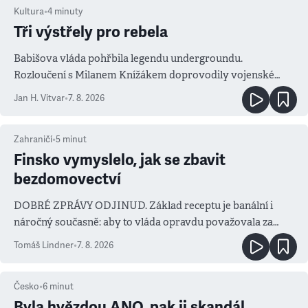
Kultura
•
4
minuty
Tři výstřely pro rebela
Babišova vláda pohřbila legendu undergroundu.
Rozloučení s Milanem Knížákem doprovodily vojenské
salvy i kritika pokrokářů
Jan H. Vitvar
•
7. 8. 2026
Zahraničí
•
5
minut
Finsko vymyslelo, jak se zbavit
bezdomovectví
DOBRÉ ZPRÁVY ODJINUD. Základ receptu je banální i
náročný současně: aby to vláda opravdu považovala za
prioritu
Tomáš Lindner
•
7. 8. 2026
Česko
•
6
minut
Byla hvězdou ANO, pak ji skandál