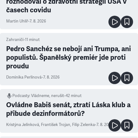
rozhodoval o zdravotní strategii USA v
časech covidu
Martin Uhlíř
•
7. 8. 2026
Zahraničí
•
11
minut
Pedro Sanchéz se nebojí ani Trumpa, ani
populistů. Španělský premiér jde proti
proudu
Dominika Perlínová
•
7. 8. 2026
Podcasty
:
Vládneme, nerušit
•
42 minut
Ovládne Babiš senát, ztratí Láska klub a
přibude dezinformátorů?
Kristýna Jelínková
,
František Trojan
,
Filip Zelenka
•
7. 8. 2026