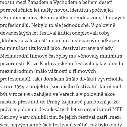
mostu mezi Západem a Východem a během deseti
porevolučních let našly novou identitu spočívající
v kombinaci diváckého svátku a rendez-vous filmových
profesionálů. Nebylo to ale jednoduché. V polovině
devadesátých let festival kritici odepisovali coby
„klubovou záležitost“ nebo ho s uštěpačným odkazem
na minulost titulovali jako „festival strany a vlády“.
Mezinárodní filmové časopisy mu věnovaly minimum
pozornosti. Krize Karlovarského festivalu jak v ohledu
mezinárodním (málo vážnosti u filmových
profesionálů), tak i domácím (málo diváků) vyvrcholila
v roce 1994 v projektu „kočujícího festivalu“, který měl
být v roce 1995 zahájen ve Varech a v polovině akce
nastálo přesunut do Prahy. Zajímavě paradoxní je, že
právě v polovině devadesátých let se organizátoři MFF
Karlovy Vary chlubili tím, že jejich festival patří „mezi
šest nejvýznamnějších festivalů světa“, což bylo tehdy