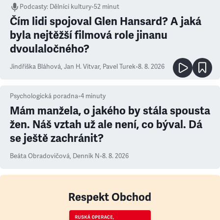
Podcasty
:
Dělníci kultury
•
52 minut
Čím lidi spojoval Glen Hansard? A jaká
byla nejtěžší filmová role jinanu
dvoulaločného?
Jindřiška Bláhová
,
Jan H. Vitvar
,
Pavel Turek
•
8. 8. 2026
Psychologická poradna
•
4
minuty
Mám manžela, o jakého by stála spousta
žen. Náš vztah už ale není, co býval. Dá
se ještě zachránit?
Beáta Obradovičová
,
Denník N
•
8. 8. 2026
Respekt Obchod