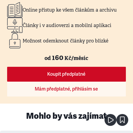
Online přístup ke všem článkům a archivu
Články i v audioverzi a mobilní aplikaci
Možnost odemknout články pro blízké
160
od
Kč/měsíc
Koupit předplatné
Mám předplatné, přihlásím se
Mohlo by vás zajímat