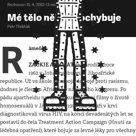
Rozhovor
•
15. 4. 2002
•
13
minut
Mé tělo někdy pochybuje
Petr Třešňák
R
ámeček
ZACKIE ACHMAT
se narodil v roce
1962 v Johannesburgu v Jihoafrické
republice. Už ve škole se zapojil do boje proti rasismu,
dodnes je členem Afrického národního kongresu. Po
pádu apartheidu natáčel dokumentární filmy o životě
homosexuálů v JAR. V roce 1990 mu lékaři v krvi
diagnostikovali virus HIV, na konci devadesátých let se
postavil do čela Treatment Action Campaign (Hnutí za
léčebná opatření), které bojuje za levné léky pro všechny