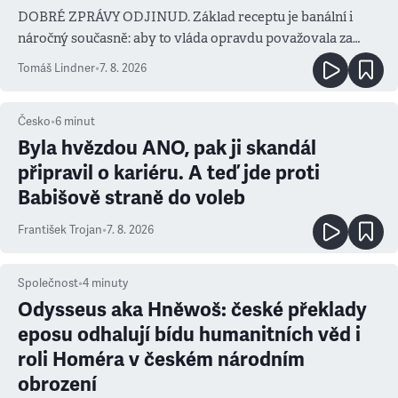
DOBRÉ ZPRÁVY ODJINUD. Základ receptu je banální i
náročný současně: aby to vláda opravdu považovala za
prioritu
Tomáš Lindner
•
7. 8. 2026
Česko
•
6
minut
Byla hvězdou ANO, pak ji skandál
připravil o kariéru. A teď jde proti
Babišově straně do voleb
František Trojan
•
7. 8. 2026
Společnost
•
4
minuty
Odysseus aka Hněwoš: české překlady
eposu odhalují bídu humanitních věd i
roli Homéra v českém národním
obrození