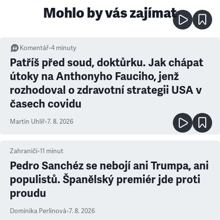
Mohlo by vás zajímat
Komentář
•
4
minuty
Patříš před soud, doktůrku. Jak chápat
útoky na Anthonyho Fauciho, jenž
rozhodoval o zdravotní strategii USA v
časech covidu
Martin Uhlíř
•
7. 8. 2026
Zahraničí
•
11
minut
Pedro Sanchéz se nebojí ani Trumpa, ani
populistů. Španělský premiér jde proti
proudu
Dominika Perlínová
•
7. 8. 2026