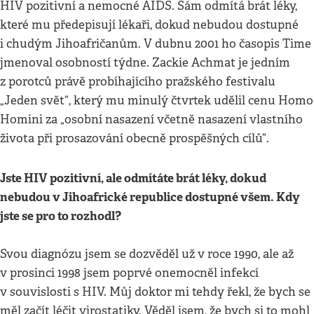
HIV pozitivní a nemocné AIDS. Sám odmítá brát léky,
které mu předepisují lékaři, dokud nebudou dostupné
i chudým Jihoafričanům. V dubnu 2001 ho časopis Time
jmenoval osobností týdne. Zackie Achmat je jedním
z porotců právě probíhajícího pražského festivalu
„Jeden svět“, který mu minulý čtvrtek udělil cenu Homo
Homini za „osobní nasazení včetně nasazení vlastního
života při prosazování obecně prospěšných cílů“.
Jste HIV pozitivní, ale odmítáte brát léky, dokud
nebudou v Jihoafrické republice dostupné všem. Kdy
jste se pro to rozhodl?
Svou diagnózu jsem se dozvěděl už v roce 1990, ale až
v prosinci 1998 jsem poprvé onemocněl infekcí
v souvislosti s HIV. Můj doktor mi tehdy řekl, že bych se
měl začít léčit virostatiky. Věděl jsem, že bych si to mohl