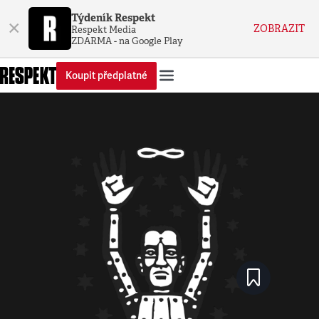
Týdeník Respekt
×
ZOBRAZIT
Respekt Media
ZDARMA - na Google Play
Koupit předplatné