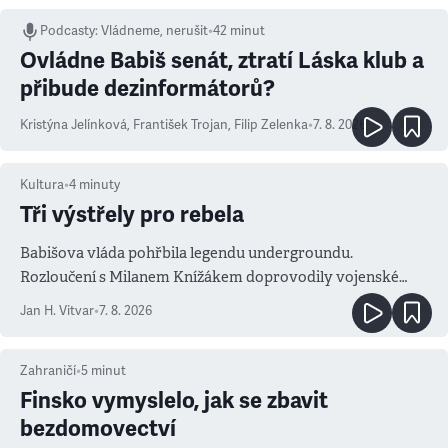
Podcasty
:
Vládneme, nerušit
•
42 minut
Ovládne Babiš senát, ztratí Láska klub a
přibude dezinformátorů?
Kristýna Jelínková
,
František Trojan
,
Filip Zelenka
•
7. 8. 2026
Kultura
•
4
minuty
Tři výstřely pro rebela
Babišova vláda pohřbila legendu undergroundu.
Rozloučení s Milanem Knížákem doprovodily vojenské
salvy i kritika pokrokářů
Jan H. Vitvar
•
7. 8. 2026
Zahraničí
•
5
minut
Finsko vymyslelo, jak se zbavit
bezdomovectví