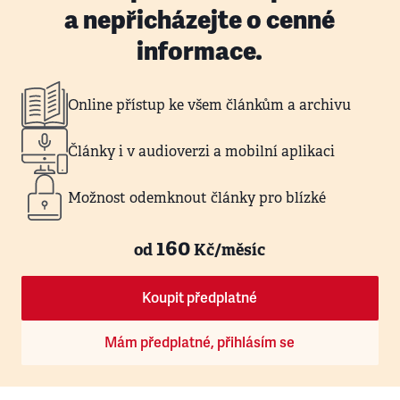
a nepřicházejte o cenné
informace.
Online přístup ke všem článkům a archivu
Články i v audioverzi a mobilní aplikaci
Možnost odemknout články pro blízké
160
od
Kč/měsíc
Koupit předplatné
Mám předplatné, přihlásím se