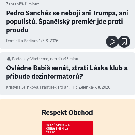
Zahraničí
•
11
minut
Pedro Sanchéz se nebojí ani Trumpa, ani
populistů. Španělský premiér jde proti
proudu
Dominika Perlínová
•
7. 8. 2026
Podcasty
:
Vládneme, nerušit
•
42 minut
Ovládne Babiš senát, ztratí Láska klub a
přibude dezinformátorů?
Kristýna Jelínková
,
František Trojan
,
Filip Zelenka
•
7. 8. 2026
Respekt Obchod