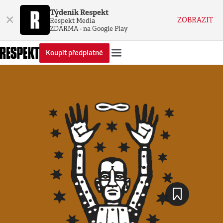
Týdeník Respekt
×
ZOBRAZIT
Respekt Media
ZDARMA - na Google Play
Koupit předplatné