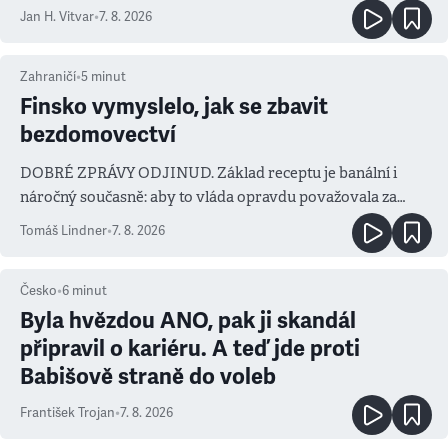
salvy i kritika pokrokářů
Jan H. Vitvar
•
7. 8. 2026
Zahraničí
•
5
minut
Finsko vymyslelo, jak se zbavit
bezdomovectví
DOBRÉ ZPRÁVY ODJINUD. Základ receptu je banální i
náročný současně: aby to vláda opravdu považovala za
prioritu
Tomáš Lindner
•
7. 8. 2026
Česko
•
6
minut
Byla hvězdou ANO, pak ji skandál
připravil o kariéru. A teď jde proti
Babišově straně do voleb
František Trojan
•
7. 8. 2026