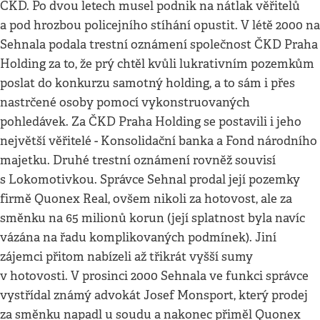
ČKD. Po dvou letech musel podnik na nátlak věřitelů
a pod hrozbou policejního stíhání opustit. V létě 2000 na
Sehnala podala trestní oznámení společnost ČKD Praha
Holding za to, že prý chtěl kvůli lukrativním pozemkům
poslat do konkurzu samotný holding, a to sám i přes
nastrčené osoby pomocí vykonstruovaných
pohledávek. Za ČKD Praha Holding se postavili i jeho
největší věřitelé - Konsolidační banka a Fond národního
majetku. Druhé trestní oznámení rovněž souvisí
s Lokomotivkou. Správce Sehnal prodal její pozemky
firmě Quonex Real, ovšem nikoli za hotovost, ale za
směnku na 65 milionů korun (její splatnost byla navíc
vázána na řadu komplikovaných podmínek). Jiní
zájemci přitom nabízeli až třikrát vyšší sumy
v hotovosti. V prosinci 2000 Sehnala ve funkci správce
vystřídal známý advokát Josef Monsport, který prodej
za směnku napadl u soudu a nakonec přiměl Quonex