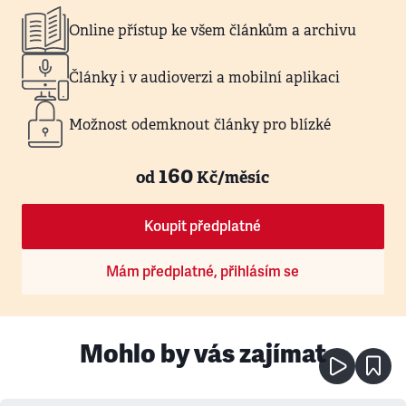
Online přístup ke všem článkům a archivu
Články i v audioverzi a mobilní aplikaci
Možnost odemknout články pro blízké
160
od
Kč/měsíc
Koupit předplatné
Mám předplatné, přihlásím se
Mohlo by vás zajímat