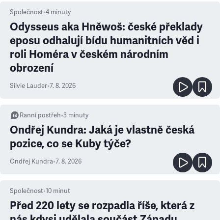
Společnost
•
4
minuty
Odysseus aka Hněwoš: české překlady
eposu odhalují bídu humanitních věd i
roli Homéra v českém národním
obrození
Silvie Lauder
•
7. 8. 2026
Ranní postřeh
•
3
minuty
Ondřej Kundra: Jaká je vlastně česká
pozice, co se Kuby týče?
Ondřej Kundra
•
7. 8. 2026
Společnost
•
10
minut
Před 220 lety se rozpadla říše, která z
nás kdysi udělala součást Západu