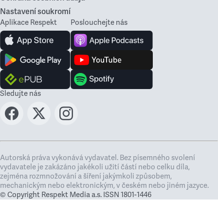
Nastavení soukromí
Aplikace Respekt
Poslouchejte nás
Sledujte nás
Autorská práva vykonává vydavatel. Bez písemného svolení
vydavatele je zakázáno jakékoli užití částí nebo celku díla,
zejména rozmnožování a šíření jakýmkoli způsobem,
mechanickým nebo elektronickým, v českém nebo jiném jazyce.
© Copyright Respekt Media a.s. ISSN 1801-1446