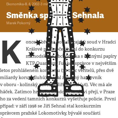
Ekonomika
•
8. 4. 2002
•
3
minuty
Směnka správce Sehnala
Marek Pokorný
K
oncem března poslal Krajský soud v Hradci
Králové podle očekávání do konkurzu
náchodského obchodníka s cennými papíry
KTP Quantum. Funkce správce v největším
letos prohlášeném konkurzu (30 tisíc věřitelů, přes dvě
miliardy korun dluhů) se ujal zkušený harcovník
v oboru - kolínský advokát Jiří Sehnal (46). Věc má ale
háček. Zatímco hradečtí soudci Sehnalovi přejí, v Praze
ho za vedení tamních konkurzů vyšetřuje policie. První
případ: v září 1998 se Jiří Sehnal stal konkurzním
správcem pražské Lokomotivky, bývalé součásti