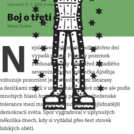
Zahraničí
•
11. 3. 2002
•
6
minut
Boj o třetí chrám
Marek Švehla
N
ejsledovanější místo Indie těchto dní
vypadá prostě. Prázdný pozemek
z udusané hlíny uprostřed zapadlého
severoindického městečka Ajódhja
vzbuzuje pozornost jedině policejními zátarasy
a desítkami mužů v uniformách. Právě zde se ale podle
mnohých hlasů hraje o další podobu náboženské
tolerance mezi muslimy a hinduisty v nejlidnatější
demokracii světa. Spor vygradoval v uplynulých
několika dnech, kdy si vyžádal přes šest stovek
lidských obětí.