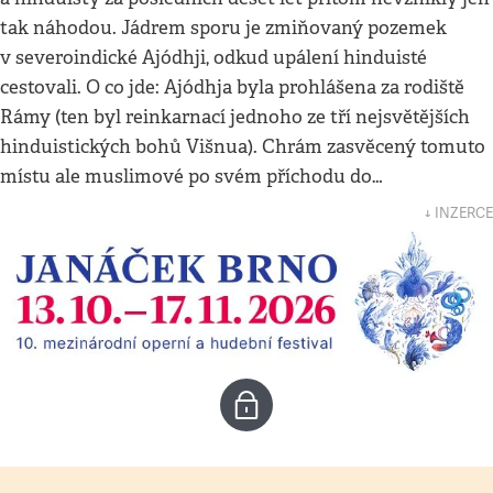
tak náhodou. Jádrem sporu je zmiňovaný pozemek
v severoindické Ajódhji, odkud upálení hinduisté
cestovali. O co jde: Ajódhja byla prohlášena za rodiště
Rámy (ten byl reinkarnací jednoho ze tří nejsvětějších
hinduistických bohů Višnua). Chrám zasvěcený tomuto
místu ale muslimové po svém příchodu do…
↓ INZERCE