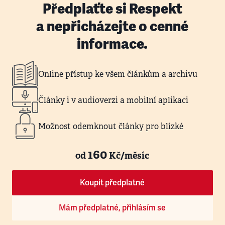
Předplaťte si Respekt
a nepřicházejte o cenné
informace.
Online přístup ke všem článkům a archivu
Články i v audioverzi a mobilní aplikaci
Možnost odemknout články pro blízké
160
od
Kč/měsíc
Koupit předplatné
Mám předplatné, přihlásím se