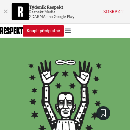
Týdeník Respekt
×
ZOBRAZIT
Respekt Media
ZDARMA - na Google Play
Koupit předplatné