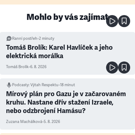
Mohlo by vás zajímat
Ranní postřeh
•
2
minuty
Tomáš Brolík: Karel Havlíček a jeho
elektrická morálka
Tomáš Brolík
•
6. 8. 2026
Podcasty
:
Výtah Respektu
•
18 minut
Mírový plán pro Gazu je v začarovaném
kruhu. Nastane dřív stažení Izraele,
nebo odzbrojení Hamásu?
Zuzana Machálková
•
5. 8. 2026