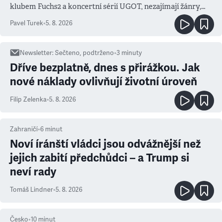
klubem Fuchs2 a koncertní sérií UGOT, nezajímají žánry,
ale atmosféra
Pavel Turek
•
5. 8. 2026
Newsletter
:
Sečteno, podtrženo
•
3
minuty
Dříve bezplatně, dnes s přirážkou. Jak
nové náklady ovlivňují životní úroveň
Filip Zelenka
•
5. 8. 2026
Zahraničí
•
6
minut
Noví íránští vládci jsou odvážnější než
jejich zabití předchůdci – a Trump si
neví rady
Tomáš Lindner
•
5. 8. 2026
Česko
•
10
minut