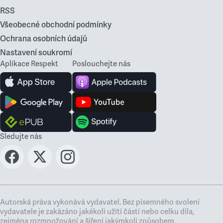
RSS
Všeobecné obchodní podmínky
Ochrana osobních údajů
Nastavení soukromí
Aplikace Respekt
Poslouchejte nás
Sledujte nás
Autorská práva vykonává vydavatel. Bez písemného svolení
vydavatele je zakázáno jakékoli užití částí nebo celku díla,
zejména rozmnožování a šíření jakýmkoli způsobem,