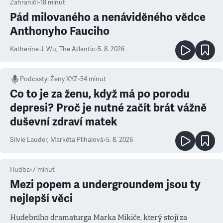
Zahraničí
•
18
minut
Pád milovaného a nenáviděného vědce
Anthonyho Fauciho
Katherine J. Wu
,
The Atlantic
•
5. 8. 2026
Podcasty
:
Ženy XYZ
•
54 minut
Co to je za ženu, když má po porodu
depresi? Proč je nutné začít brát vážně
duševní zdraví matek
Silvie Lauder
,
Markéta Plíhalová
•
5. 8. 2026
Hudba
•
7
minut
Mezi popem a undergroundem jsou ty
nejlepší věci
Hudebního dramaturga Marka Mikiče, který stojí za