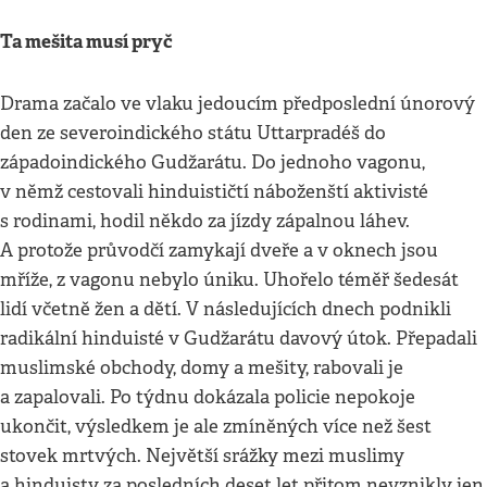
Ta mešita musí pryč
Drama začalo ve vlaku jedoucím předposlední únorový
den ze severoindického státu Uttarpradéš do
západoindického Gudžarátu. Do jednoho vagonu,
v němž cestovali hinduističtí náboženští aktivisté
s rodinami, hodil někdo za jízdy zápalnou láhev.
A protože průvodčí zamykají dveře a v oknech jsou
mříže, z vagonu nebylo úniku. Uhořelo téměř šedesát
lidí včetně žen a dětí. V následujících dnech podnikli
radikální hinduisté v Gudžarátu davový útok. Přepadali
muslimské obchody, domy a mešity, rabovali je
a zapalovali. Po týdnu dokázala policie nepokoje
ukončit, výsledkem je ale zmíněných více než šest
stovek mrtvých. Největší srážky mezi muslimy
a hinduisty za posledních deset let přitom nevznikly jen