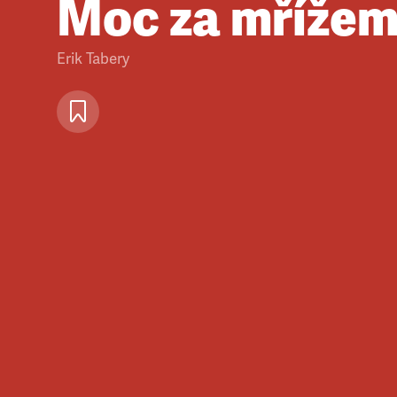
Moc za mřížem
Erik Tabery