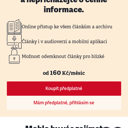
informace.
Online přístup ke všem článkům a archivu
Články i v audioverzi a mobilní aplikaci
Možnost odemknout články pro blízké
160
od
Kč/měsíc
Koupit předplatné
Mám předplatné, přihlásím se