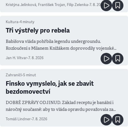
Kristýna Jelínková
,
František Trojan
,
Filip Zelenka
•
7. 8. 2026
Kultura
•
4
minuty
Tři výstřely pro rebela
Babišova vláda pohřbila legendu undergroundu.
Rozloučení s Milanem Knížákem doprovodily vojenské
salvy i kritika pokrokářů
Jan H. Vitvar
•
7. 8. 2026
Zahraničí
•
5
minut
Finsko vymyslelo, jak se zbavit
bezdomovectví
DOBRÉ ZPRÁVY ODJINUD. Základ receptu je banální i
náročný současně: aby to vláda opravdu považovala za
prioritu
Tomáš Lindner
•
7. 8. 2026