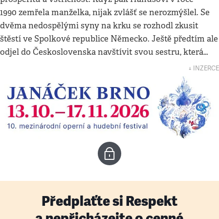
1990 zemřela manželka, nijak zvlášť se nerozmýšlel. Se
dvěma nedospělými syny na krku se rozhodl zkusit
štěstí ve Spolkové republice Německo. Ještě předtím ale
odjel do Československa navštívit svou sestru, která…
↓ INZERCE
Předplaťte si Respekt
a nepřicházejte o cenné