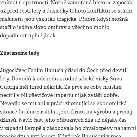
vnímat s opatrností. Notně zamotaná historie započala
už před šesti lety a důsledky tohoto konfliktu se státní
mašinerií jsou vskutku tragické. Přitom kdysi možná
stačilo jediné slovo omluvy a všechno mohlo
dopadnout úplně jinak.
Zůstaneme tady
Jugoslávec Fehim Hanuša přišel do Čech před devíti
lety. Důvodů k odchodu z rodné srbské vísky Suva
Čuprija měl hned několik. Za prvé se coby muslim
necítil v Miloševičově impériu nijak zvlášť dobře.
Nevedlo se mu ani v práci: zhoršující se ekonomická
situace fatálně zasáhla i jeho firmu na výrobu a prodej
džínsů. Navíc část jeho příbuzných žila už nějaký čas
v západní Evropě a zásobovala ho chvalozpěvy na tamní
prosperitu a vstřícnost. Když pak Hanušovi v roce