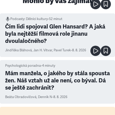
Mohlo by vás zajímat
Podcasty
:
Dělníci kultury
•
52 minut
Čím lidi spojoval Glen Hansard? A jaká
byla nejtěžší filmová role jinanu
dvoulaločného?
Jindřiška Bláhová
,
Jan H. Vitvar
,
Pavel Turek
•
8. 8. 2026
Psychologická poradna
•
4
minuty
Mám manžela, o jakého by stála spousta
žen. Náš vztah už ale není, co býval. Dá
se ještě zachránit?
Beáta Obradovičová
,
Denník N
•
8. 8. 2026