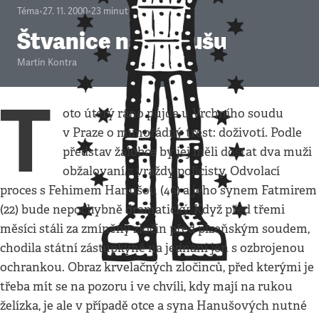
Téma
•
27. 11. 2000
•
23
minut
Štvanice na Hanušu
Martin Kontra
T
oto úterý ráno půjde u Vrchního soudu
v Praze o mimořádný trest: doživotí. Podle
představ žalobce by jej měli dostat dva muži
obžalovaní z vraždy policisty. Odvolací
proces s Fehimem Hanušou (46) a jeho synem Fatmirem
(22) bude nepochybně dramatický. Když před třemi
měsíci stáli za zmíněný zločin před plzeňským soudem,
chodila státní zástupkyně na jednání jen s ozbrojenou
ochrankou. Obraz krvelačných zločinců, před kterými je
třeba mít se na pozoru i ve chvíli, kdy mají na rukou
želízka, je ale v případě otce a syna Hanušových nutné