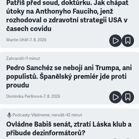
Patříš před soud, doktůrku. Jak chápat
útoky na Anthonyho Fauciho, jenž
rozhodoval o zdravotní strategii USA v
časech covidu
Martin Uhlíř
•
7. 8. 2026
Zahraničí
•
11
minut
Pedro Sanchéz se nebojí ani Trumpa, ani
populistů. Španělský premiér jde proti
proudu
Dominika Perlínová
•
7. 8. 2026
Podcasty
:
Vládneme, nerušit
•
42 minut
Ovládne Babiš senát, ztratí Láska klub a
přibude dezinformátorů?