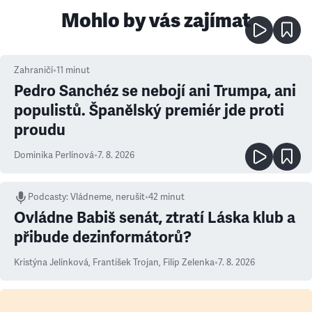
Mohlo by vás zajímat
Zahraničí
•
11
minut
Pedro Sanchéz se nebojí ani Trumpa, ani
populistů. Španělský premiér jde proti
proudu
Dominika Perlínová
•
7. 8. 2026
Podcasty
:
Vládneme, nerušit
•
42 minut
Ovládne Babiš senát, ztratí Láska klub a
přibude dezinformátorů?
Kristýna Jelínková
,
František Trojan
,
Filip Zelenka
•
7. 8. 2026