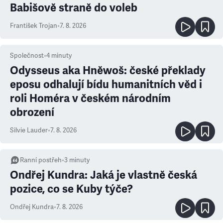
Babišově straně do voleb
František Trojan
•
7. 8. 2026
Společnost
•
4
minuty
Odysseus aka Hněwoš: české překlady
eposu odhalují bídu humanitních věd i
roli Homéra v českém národním
obrození
Silvie Lauder
•
7. 8. 2026
Ranní postřeh
•
3
minuty
Ondřej Kundra: Jaká je vlastně česká
pozice, co se Kuby týče?
Ondřej Kundra
•
7. 8. 2026