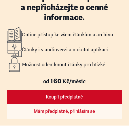
a nepřicházejte o cenné
informace.
Online přístup ke všem článkům a archivu
Články i v audioverzi a mobilní aplikaci
Možnost odemknout články pro blízké
160
od
Kč/měsíc
Koupit předplatné
Mám předplatné, přihlásím se