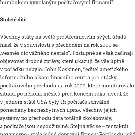
humbukem vyvolaným počítačovými firmami?
Stoleté dítě
Všechny státy na světě prostřednictvím svých úřadů
hlásí, že v souvislosti s přechodem na rok 2000 se
„vesměs nic vážného nestalo“. Postupně se však začínají
objevovat drobné zprávy, které ukazují, že vše úplně
v pořádku nebylo. John Koskinen, ředitel amerického
informačního a koordinačního centra pro otázky
počítačového přechodu na rok 2000, které monitorovalo
situaci po několik měsíců před koncem roku, uvedl, že
v jednom státě USA byly tři počítače schválně
ponechány bez nezbytných úprav. Všechny jejich
systémy po přechodu data totálně zkolabovaly,
a počítače jsou nepoužitelné. Stejná věc se – tentokrát
nezáměrně - stala jedné dopravní firmě v Portlandu, jejíž