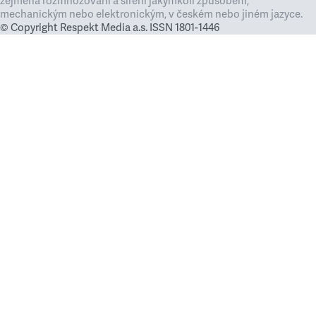
zejména rozmnožování a šíření jakýmkoli způsobem,
mechanickým nebo elektronickým, v českém nebo jiném jazyce.
© Copyright Respekt Media a.s. ISSN 1801-1446