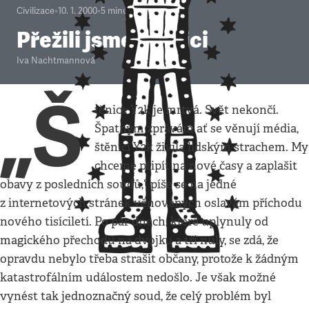
Civilizace
•
10. 1. 2000
•
5
minut
Přežili jsme štěnici
Iva Nachtmannová
„Š
těnice Y2k je mrtvá. Svět nekončí.
Špatným zprávám ať se věnují média,
štěnici Y2k živila lidským strachem. My
chceme připít na nové časy a zaplašit
obavy z posledních soudů,“ píše se na jedné
z internetových stránek věnovaných oslavám příchodu
nového tisíciletí. Po pár dnech, které uplynuly od
magického přechodu na dvojku a tři nuly, se zdá, že
opravdu nebylo třeba strašit občany, protože k žádným
katastrofálním událostem nedošlo. Je však možné
vynést tak jednoznačný soud, že celý problém byl