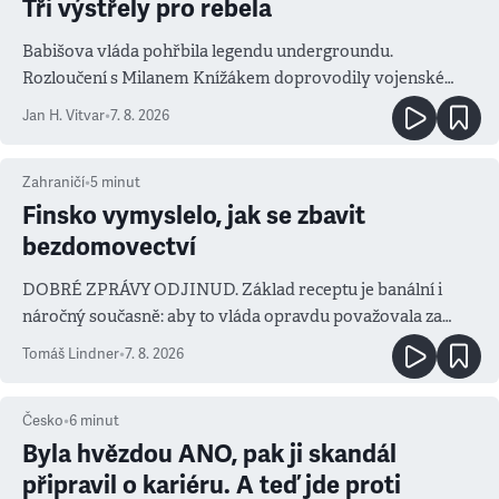
Tři výstřely pro rebela
Babišova vláda pohřbila legendu undergroundu.
Rozloučení s Milanem Knížákem doprovodily vojenské
salvy i kritika pokrokářů
Jan H. Vitvar
•
7. 8. 2026
Zahraničí
•
5
minut
Finsko vymyslelo, jak se zbavit
bezdomovectví
DOBRÉ ZPRÁVY ODJINUD. Základ receptu je banální i
náročný současně: aby to vláda opravdu považovala za
prioritu
Tomáš Lindner
•
7. 8. 2026
Česko
•
6
minut
Byla hvězdou ANO, pak ji skandál
připravil o kariéru. A teď jde proti