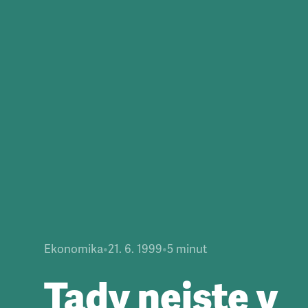
Ekonomika
•
21. 6. 1999
•
5
minut
Tady nejste v