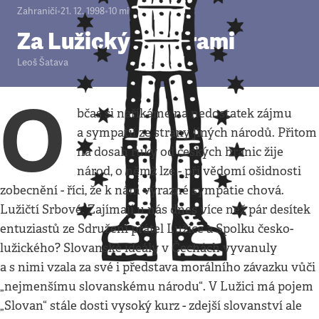
Zahraničí
•
21. 12. 1998
•
10
minut
Za Lužickými horami
Leoš Šatava
O
bčas si naříkáme na nedostatek zájmu
a sympatií ze strany jiných národů. Přitom
na dosah ruky od českých hranic žije
národ, o němž lze - při vědomí ošidnosti
zobecnění - říci, že k nám výrazné sympatie chová.
Lužičtí Srbové. Zajímají u nás dnes více než pár desítek
entuziastů ze Sdružení přátel Lužice a Spolku česko-
lužického? Slovanské ideály v Čechách vyvanuly
a s nimi vzala za své i představa morálního závazku vůči
„nejmenšímu slovanskému národu“. V Lužici má pojem
„Slovan“ stále dosti vysoký kurz - zdejší slovanství ale