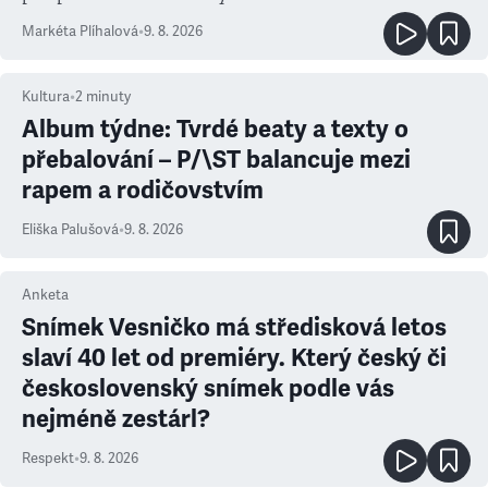
Markéta Plíhalová
•
9. 8. 2026
Kultura
•
2
minuty
Album týdne: Tvrdé beaty a texty o
přebalování – P/\ST balancuje mezi
rapem a rodičovstvím
Eliška Palušová
•
9. 8. 2026
Anketa
Snímek Vesničko má středisková letos
slaví 40 let od premiéry. Který český či
československý snímek podle vás
nejméně zestárl?
Respekt
•
9. 8. 2026