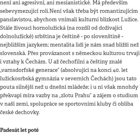
není ani agresivní, ani mesianistické. Má především
sebevymezující roli.Není však třeba být romantizujícím
panslavistou, abychom vnímali kulturní blízkost Lužice.
Stále živoucí hornolužická (na rozdíl od dožívající
dolnolužické) srbština je češtině - po slovenštině -
nejbližším jazykem; mentalita lidí je nám snad bližší než
slovenská. Přes provázanost s německou kulturou trvají
i vztahy k Čechám. U až čechofilní a češtiny znalé
„varnsdorfské generace“ (absolvující na konci 40. let
lužickosrbská gymnázia v severních Čechách) jsou tato
pouta silnější než u dnešní mládeže; i u ní však mnohdy
překvapí míra vazby na „zlotu Prahu“ a zájem o studium
v naší zemi, spolupráce se sportovními kluby či obliba
české dechovky.
Padesát let poté