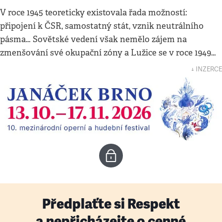
V roce 1945 teoreticky existovala řada možností:
připojení k ČSR, samostatný stát, vznik neutrálního
pásma… Sovětské vedení však nemělo zájem na
zmenšování své okupační zóny a Lužice se v roce 1949…
↓ INZERCE
Předplaťte si Respekt
a nepřicházejte o cenné