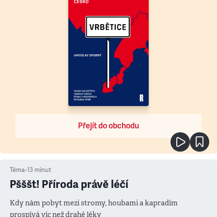
Přejít do obchodu
Téma
•
13
minut
Pšššt! Příroda právě léčí
Kdy nám pobyt mezi stromy, houbami a kapradím
prospívá víc než drahé léky