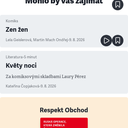
Mohlo by vás zajímat
Komiks
Zen žen
Lela Geislerová
,
Martin Mach Ondřej
•
9. 8. 2026
Literatura
•
5
minut
Květy noci
Za komiksovými skladbami Laury Pérez
Kateřina Čopjaková
•
9. 8. 2026
Respekt Obchod