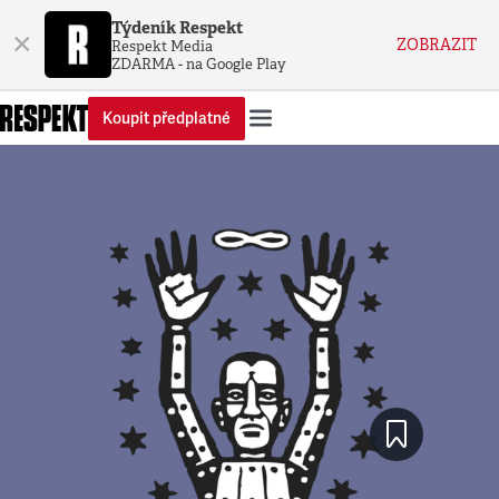
Týdeník Respekt
×
ZOBRAZIT
Respekt Media
ZDARMA - na Google Play
Koupit předplatné