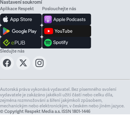
Nastavení soukromí
Aplikace Respekt
Poslouchejte nás
Sledujte nás
Autorská práva vykonává vydavatel. Bez písemného svolení
vydavatele je zakázáno jakékoli užití částí nebo celku díla,
zejména rozmnožování a šíření jakýmkoli způsobem,
mechanickým nebo elektronickým, v českém nebo jiném jazyce.
© Copyright Respekt Media a.s. ISSN 1801-1446