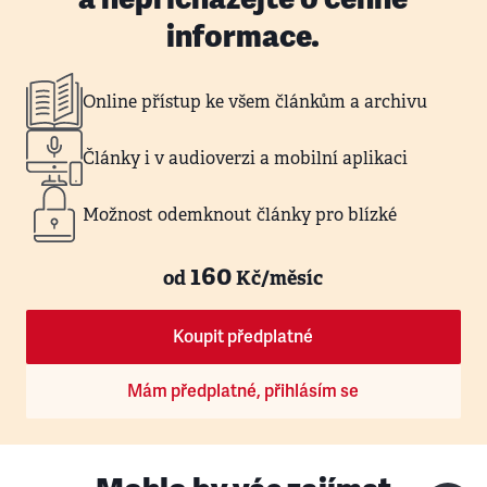
informace.
Online přístup ke všem článkům a archivu
Články i v audioverzi a mobilní aplikaci
Možnost odemknout články pro blízké
160
od
Kč/měsíc
Koupit předplatné
Mám předplatné, přihlásím se