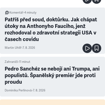
Komentář
•
4
minuty
Patříš před soud, doktůrku. Jak chápat
útoky na Anthonyho Fauciho, jenž
rozhodoval o zdravotní strategii USA v
časech covidu
Martin Uhlíř
•
7. 8. 2026
Zahraničí
•
11
minut
Pedro Sanchéz se nebojí ani Trumpa, ani
populistů. Španělský premiér jde proti
proudu
Dominika Perlínová
•
7. 8. 2026