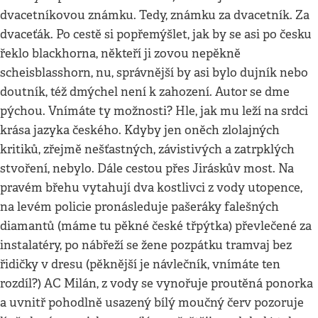
dvacetníkovou známku. Tedy, známku za dvacetník. Za
dvaceťák. Po cestě si popřemýšlet, jak by se asi po česku
řeklo blackhorna, někteří ji zovou nepěkně
scheisblasshorn, nu, správnější by asi bylo dujník nebo
doutník, též dmýchel není k zahození. Autor se dme
pýchou. Vnímáte ty možnosti? Hle, jak mu leží na srdci
krása jazyka českého. Kdyby jen oněch zlolajných
kritiků, zřejmě nešťastných, závistivých a zatrpklých
stvoření, nebylo. Dále cestou přes Jiráskův most. Na
pravém břehu vytahují dva kostlivci z vody utopence,
na levém policie pronásleduje pašeráky falešných
diamantů (máme tu pěkné české třpýtka) převlečené za
instalatéry, po nábřeží se žene pozpátku tramvaj bez
řidičky v dresu (pěknější je návlečník, vnímáte ten
rozdíl?) AC Milán, z vody se vynořuje proutěná ponorka
a uvnitř pohodlně usazený bílý moučný červ pozoruje