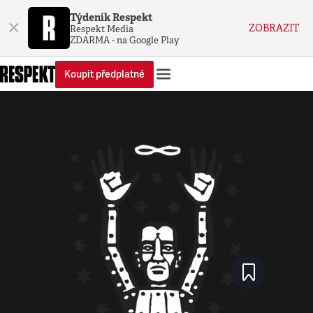
Týdeník Respekt
×
ZOBRAZIT
Respekt Media
ZDARMA - na Google Play
Koupit předplatné