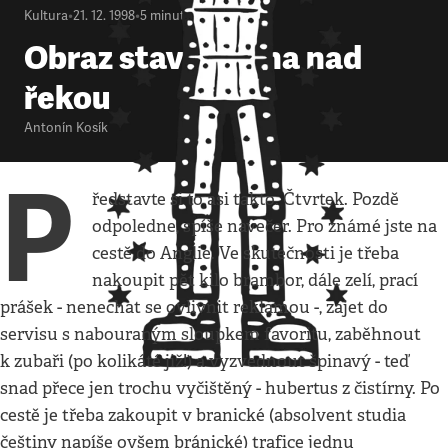
Kultura
•
21. 12. 1998
•
5
minut
Obraz stavu ducha nad
řekou
Antonín Kosík
P
ředstavte si to asi takto. Čtvrtek. Pozdě
odpoledne, spíše navečer. Pro známé jste na
cestě do Anglie. Ve skutečnosti je třeba
nakoupit pět kilo brambor, dále zelí, prací
prášek - nenechat se ovlivnit reklamou -, zajet do
servisu s nabouraným sloupkem favoritu, zaběhnout
k zubaři (po kolikáté již!) a vyzvednout špinavý - teď
snad přece jen trochu vyčištěný - hubertus z čistírny. Po
cestě je třeba zakoupit v branické (absolvent studia
češtiny napíše ovšem bránické) trafice jednu