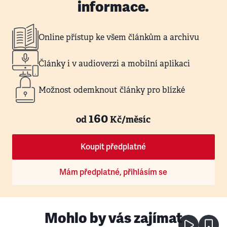
informace.
Online přístup ke všem článkům a archivu
Články i v audioverzi a mobilní aplikaci
Možnost odemknout články pro blízké
160
od
Kč/měsíc
Koupit předplatné
Mám předplatné, přihlásím se
Mohlo by vás zajímat