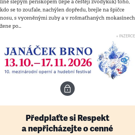
líně slepým periskopem (lépe a češtěji zvodykuk) toho,
kdo se to zoufale, nachýlen dopředu, brejle na špičce
nosu, s vyceněnými zuby a v rošmaťhaných mokasínech
žene po…
↓ INZERCE
Předplaťte si Respekt
a nepřicházejte o cenné