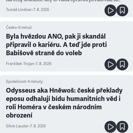
prioritu
Tomáš Lindner
•
7. 8. 2026
Česko
•
6
minut
Byla hvězdou ANO, pak ji skandál
připravil o kariéru. A teď jde proti
Babišově straně do voleb
František Trojan
•
7. 8. 2026
Společnost
•
4
minuty
Odysseus aka Hněwoš: české překlady
eposu odhalují bídu humanitních věd i
roli Homéra v českém národním
obrození
Silvie Lauder
•
7. 8. 2026