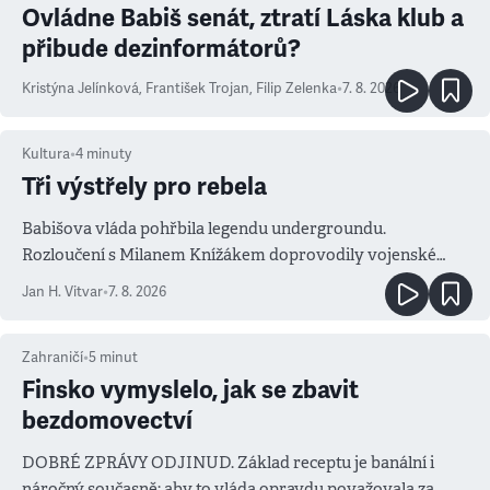
Ovládne Babiš senát, ztratí Láska klub a
přibude dezinformátorů?
Kristýna Jelínková
,
František Trojan
,
Filip Zelenka
•
7. 8. 2026
Kultura
•
4
minuty
Tři výstřely pro rebela
Babišova vláda pohřbila legendu undergroundu.
Rozloučení s Milanem Knížákem doprovodily vojenské
salvy i kritika pokrokářů
Jan H. Vitvar
•
7. 8. 2026
Zahraničí
•
5
minut
Finsko vymyslelo, jak se zbavit
bezdomovectví
DOBRÉ ZPRÁVY ODJINUD. Základ receptu je banální i
náročný současně: aby to vláda opravdu považovala za