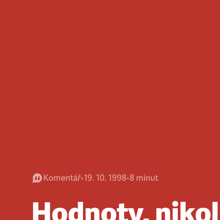
Komentář
•
19. 10. 1998
•
8
minut
Hodnoty, nikol