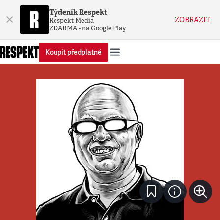
Týdeník Respekt
×
ZOBRAZIT
Respekt Media
ZDARMA - na Google Play
Koupit předplatné