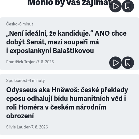
Mohlo by vás zajímat
Česko
•
6
minut
„Není ideální, že kandiduje.“ ANO chce
dobýt Senát, mezi soupeři má
i exposlankyni Balaštíkovou
František Trojan
•
7. 8. 2026
Společnost
•
4
minuty
Odysseus aka Hněwoš: české překlady
eposu odhalují bídu humanitních věd i
roli Homéra v českém národním
obrození
Silvie Lauder
•
7. 8. 2026