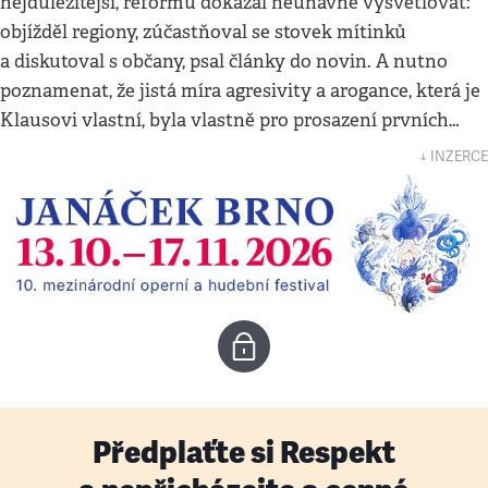
nejdůležitější, reformu dokázal neúnavně vysvětlovat:
objížděl regiony, zúčastňoval se stovek mítinků
a diskutoval s občany, psal články do novin. A nutno
poznamenat, že jistá míra agresivity a arogance, která je
Klausovi vlastní, byla vlastně pro prosazení prvních…
↓ INZERCE
Předplaťte si Respekt