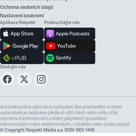
Ochrana osobních údajů
Nastavení soukromí
Aplikace Respekt
Poslouchejte nás
Sledujte nás
Autorská práva vykonává vydavatel. Bez písemného svolení
vydavatele je zakázáno jakékoli užití částí nebo celku díla,
zejména rozmnožování a šíření jakýmkoli způsobem,
mechanickým nebo elektronickým, v českém nebo jiném jazyce.
© Copyright Respekt Media a.s. ISSN 1801-1446