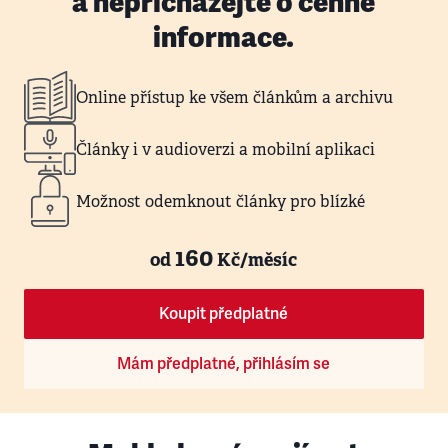
a nepřicházejte o cenné
informace.
Online přístup ke všem článkům a archivu
Články i v audioverzi a mobilní aplikaci
Možnost odemknout články pro blízké
160
od
Kč/měsíc
Koupit předplatné
Mám předplatné, přihlásím se