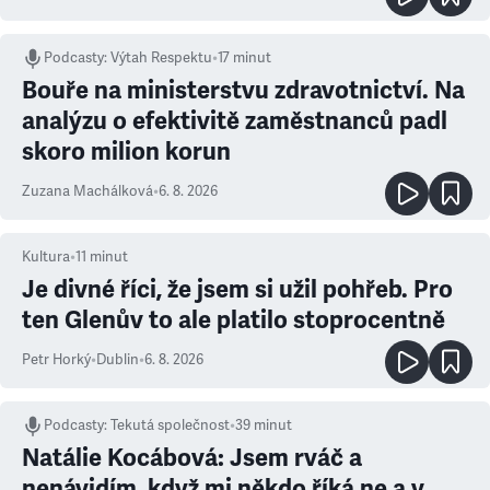
Podcasty
:
Výtah Respektu
•
17 minut
Bouře na ministerstvu zdravotnictví. Na
analýzu o efektivitě zaměstnanců padl
skoro milion korun
Zuzana Machálková
•
6. 8. 2026
Kultura
•
11
minut
Je divné říci, že jsem si užil pohřeb. Pro
ten Glenův to ale platilo stoprocentně
Petr Horký
•
Dublin
•
6. 8. 2026
Podcasty
:
Tekutá společnost
•
39 minut
Natálie Kocábová: Jsem rváč a
nenávidím, když mi někdo říká ne a v