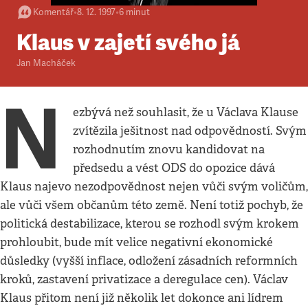
Komentář
•
8. 12. 1997
•
6
minut
Klaus v zajetí svého já
Jan Macháček
N
ezbývá než souhlasit, že u Václava Klause
zvítězila ješitnost nad odpovědností. Svým
rozhodnutím znovu kandidovat na
předsedu a vést ODS do opozice dává
Klaus najevo nezodpovědnost nejen vůči svým voličům,
ale vůči všem občanům této země. Není totiž pochyb, že
politická destabilizace, kterou se rozhodl svým krokem
prohloubit, bude mít velice negativní ekonomické
důsledky (vyšší inflace, odložení zásadních reformních
kroků, zastavení privatizace a deregulace cen). Václav
Klaus přitom není již několik let dokonce ani lídrem