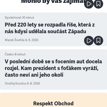
Mohlo by vás zajímat
Společnost
•
10
minut
Před 220 lety se rozpadla říše, která z
nás kdysi udělala součást Západu
Marek Švehla
•
6. 8. 2026
Česko
•
8
minut
V poslední době se s focením aut docela
rozjel. Kam prezident s foťákem vyráží,
často neví ani jeho okolí
Ondřej Kundra
•
6. 8. 2026
Respekt Obchod