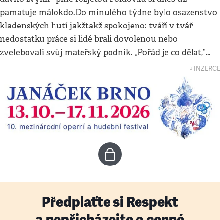
pamatuje málokdo.Do minulého týdne bylo osazenstvo
kladenských hutí jakžtakž spokojeno: tváří v tvář
nedostatku práce si lidé brali dovolenou nebo
zvelebovali svůj mateřský podnik. „Pořád je co dělat,“…
↓ INZERCE
Předplaťte si Respekt
a nepřicházejte o cenné