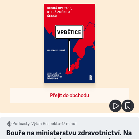
Přejít do obchodu
Podcasty
:
Výtah Respektu
•
17 minut
Bouře na ministerstvu zdravotnictví. Na