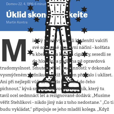
Domov
•
22. 4. 1996
•
6
minut
Úklid skončil, čekejte
Martin Kontra
M
inulý pátek vyměnili kladenští valcíři
své současné pracovní náčiní - košťata
a kbelíky - za karty a cigarety, sesedli se
do hloučků a padla na ně opravdová
trudomyslnost. Smutek přišel s nečinností: v dokonale
vysmýčeném podniku se totiž ten den přestalo i uklízet.
Ani při nejlepší vůli už nebylo co.„Není do čeho
píchnout,“ kývá smutně hlavou čtyřicátník, který tu
tavil ocel sedmnáct let a rezignovaně dodává: „Musíme
věřit Stehlíkovi - nikdo jiný nás z toho nedostane.“ „Co ti
budu vykládat,“ připojuje se jeho mladší kolega. „Když