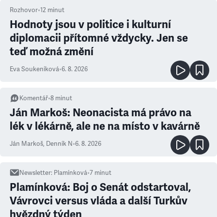
Rozhovor
•
12
minut
Hodnoty jsou v politice i kulturní
diplomacii přítomné vždycky. Jen se
teď možná změní
Eva Soukeníková
•
6. 8. 2026
Komentář
•
8
minut
Ján Markoš: Neonacista má právo na
lék v lékárně, ale ne na místo v kavárně
Ján Markoš
,
Denník N
•
6. 8. 2026
Newsletter
:
Plamínková
•
7
minut
Plamínková: Boj o Senát odstartoval,
Vávrovci versus vláda a další Turkův
hvězdný týden