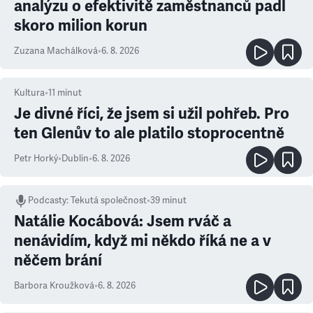
analýzu o efektivitě zaměstnanců padl
skoro milion korun
Zuzana Machálková
•
6. 8. 2026
Kultura
•
11
minut
Je divné říci, že jsem si užil pohřeb. Pro
ten Glenův to ale platilo stoprocentně
Petr Horký
•
Dublin
•
6. 8. 2026
Podcasty
:
Tekutá společnost
•
39 minut
Natálie Kocábová: Jsem rváč a
nenávidím, když mi někdo říká ne a v
něčem brání
Barbora Kroužková
•
6. 8. 2026