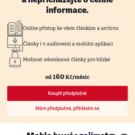
informace.
Online přístup ke všem článkům a archivu
Články i v audioverzi a mobilní aplikaci
Možnost odemknout články pro blízké
160
od
Kč/měsíc
Koupit předplatné
Mám předplatné, přihlásím se