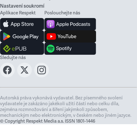
Nastavení soukromí
Aplikace Respekt
Poslouchejte nás
Sledujte nás
Autorská práva vykonává vydavatel. Bez písemného svolení
vydavatele je zakázáno jakékoli užití částí nebo celku díla,
zejména rozmnožování a šíření jakýmkoli způsobem,
mechanickým nebo elektronickým, v českém nebo jiném jazyce.
© Copyright Respekt Media a.s. ISSN 1801-1446