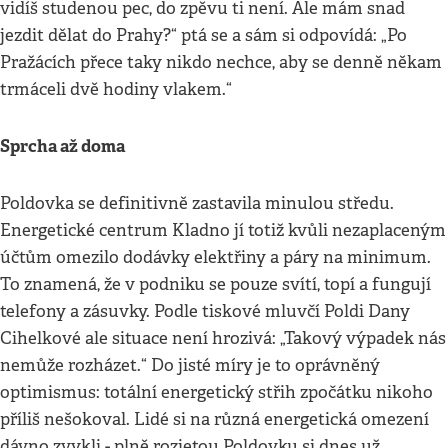
vidíš studenou pec, do zpěvu ti není. Ale mám snad
jezdit dělat do Prahy?“ ptá se a sám si odpovídá: „Po
Pražácích přece taky nikdo nechce, aby se denně někam
trmáceli dvě hodiny vlakem.“
Sprcha až doma
Poldovka se definitivně zastavila minulou středu.
Energetické centrum Kladno jí totiž kvůli nezaplaceným
účtům omezilo dodávky elektřiny a páry na minimum.
To znamená, že v podniku se pouze svítí, topí a fungují
telefony a zásuvky. Podle tiskové mluvčí Poldi Dany
Cihelkové ale situace není hrozivá: „Takový výpadek nás
nemůže rozházet.“ Do jisté míry je to oprávněný
optimismus: totální energetický střih zpočátku nikoho
příliš nešokoval. Lidé si na různá energetická omezení
dávno zvykli - plně rozjetou Poldovku si dnes už