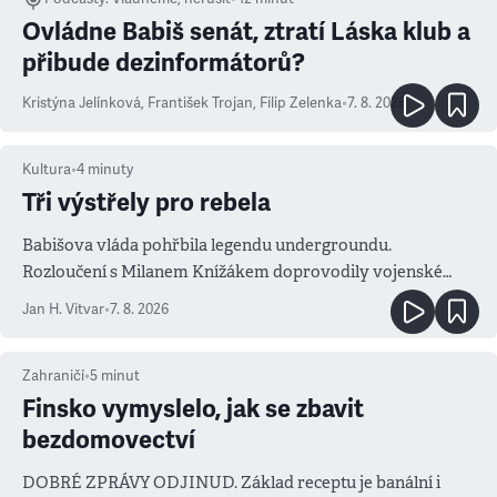
Ovládne Babiš senát, ztratí Láska klub a
přibude dezinformátorů?
Kristýna Jelínková
,
František Trojan
,
Filip Zelenka
•
7. 8. 2026
Kultura
•
4
minuty
Tři výstřely pro rebela
Babišova vláda pohřbila legendu undergroundu.
Rozloučení s Milanem Knížákem doprovodily vojenské
salvy i kritika pokrokářů
Jan H. Vitvar
•
7. 8. 2026
Zahraničí
•
5
minut
Finsko vymyslelo, jak se zbavit
bezdomovectví
DOBRÉ ZPRÁVY ODJINUD. Základ receptu je banální i