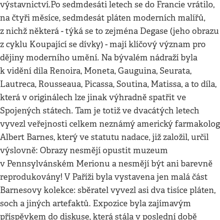
výstavnictví.Po sedmdesáti letech se do Francie vrátilo,
na čtyři měsíce, sedmdesát pláten moderních malířů,
z nichž některá - týká se to zejména Degase (jeho obrazu
z cyklu Koupající se dívky) - mají klíčový význam pro
dějiny moderního umění. Na bývalém nádraží byla
k vidění díla Renoira, Moneta, Gauguina, Seurata,
Lautreca, Rousseaua, Picassa, Soutina, Matissa, a to díla,
která v originálech lze jinak výhradně spatřit ve
Spojených státech. Tam je totiž ve dvacátých letech
vyvezl veřejnosti celkem neznámý americký farmakolog
Albert Barnes, který ve statutu nadace, již založil, určil
výslovně: Obrazy nesmějí opustit muzeum
v Pennsylvánském Merionu a nesmějí být ani barevně
reprodukovány! V Paříži byla vystavena jen malá část
Barnesovy kolekce: sběratel vyvezl asi dva tisíce pláten,
soch a jiných artefaktů. Expozice byla zajímavým
příspěvkem do diskuse, která stála v poslední době