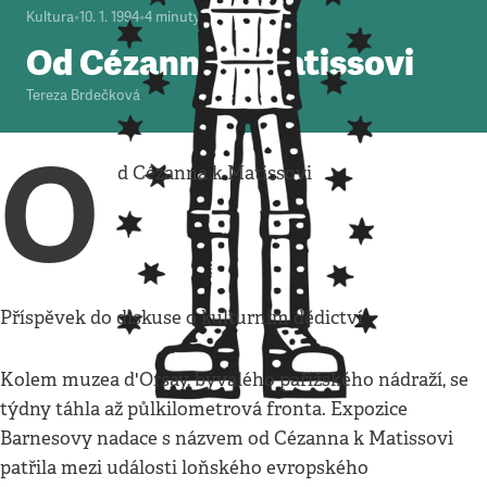
Kultura
•
10. 1. 1994
•
4
minuty
Od Cézanna k Matissovi
Tereza Brdečková
O
d Cézanna k Matissovi
Příspěvek do diskuse o kulturním dědictví
Kolem muzea d'Orsay, bývalého pařížského nádraží, se
týdny táhla až půlkilometrová fronta. Expozice
Barnesovy nadace s názvem od Cézanna k Matissovi
patřila mezi události loňského evropského