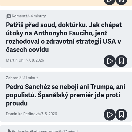
Komentář
•
4
minuty
Patříš před soud, doktůrku. Jak chápat
útoky na Anthonyho Fauciho, jenž
rozhodoval o zdravotní strategii USA v
časech covidu
Martin Uhlíř
•
7. 8. 2026
Zahraničí
•
11
minut
Pedro Sanchéz se nebojí ani Trumpa, ani
populistů. Španělský premiér jde proti
proudu
Dominika Perlínová
•
7. 8. 2026
Podcasty
:
Vládneme, nerušit
•
42 minut