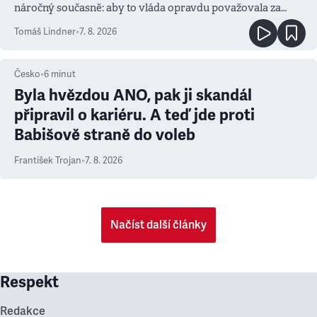
náročný současně: aby to vláda opravdu považovala za
prioritu
Tomáš Lindner
•
7. 8. 2026
Česko
•
6
minut
Byla hvězdou ANO, pak ji skandál
připravil o kariéru. A teď jde proti
Babišově straně do voleb
František Trojan
•
7. 8. 2026
Načíst další články
Respekt
Redakce