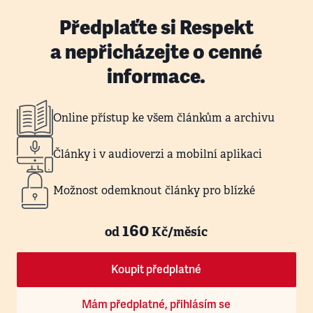
Předplaťte si Respekt
a nepřicházejte o cenné
informace.
Online přístup ke všem článkům a archivu
Články i v audioverzi a mobilní aplikaci
Možnost odemknout články pro blízké
160
od
Kč/měsíc
Koupit předplatné
Mám předplatné, přihlásím se