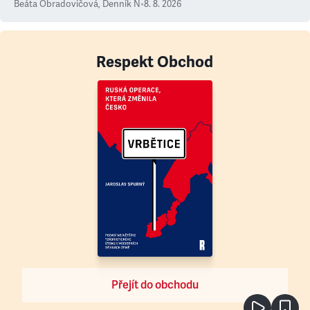
Beáta Obradovičová
,
Denník N
•
8. 8. 2026
Respekt Obchod
Přejít do obchodu