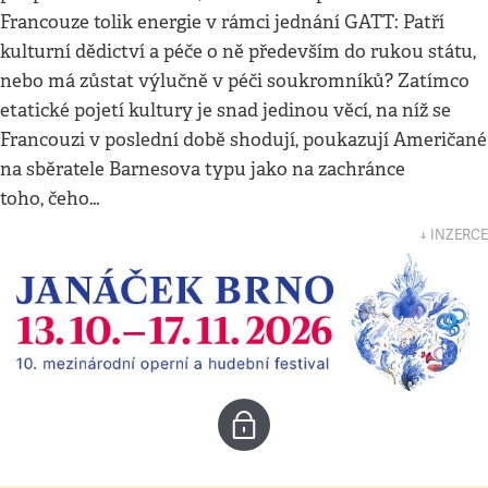
Francouze tolik energie v rámci jednání GATT: Patří
kulturní dědictví a péče o ně především do rukou státu,
nebo má zůstat výlučně v péči soukromníků? Zatímco
etatické pojetí kultury je snad jedinou věcí, na níž se
Francouzi v poslední době shodují, poukazují Američané
na sběratele Barnesova typu jako na zachránce
toho, čeho…
↓ INZERCE