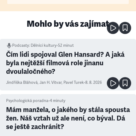
Mohlo by vás zajímat
Podcasty
:
Dělníci kultury
•
52 minut
Čím lidi spojoval Glen Hansard? A jaká
byla nejtěžší filmová role jinanu
dvoulaločného?
Jindřiška Bláhová
,
Jan H. Vitvar
,
Pavel Turek
•
8. 8. 2026
Psychologická poradna
•
4
minuty
Mám manžela, o jakého by stála spousta
žen. Náš vztah už ale není, co býval. Dá
se ještě zachránit?