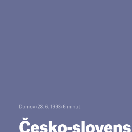
Domov
•
28. 6. 1993
•
6
minut
Česko-sloven