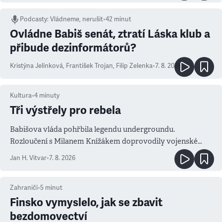
Podcasty
:
Vládneme, nerušit
•
42 minut
Ovládne Babiš senát, ztratí Láska klub a
přibude dezinformátorů?
Kristýna Jelínková
,
František Trojan
,
Filip Zelenka
•
7. 8. 2026
Kultura
•
4
minuty
Tři výstřely pro rebela
Babišova vláda pohřbila legendu undergroundu.
Rozloučení s Milanem Knížákem doprovodily vojenské
salvy i kritika pokrokářů
Jan H. Vitvar
•
7. 8. 2026
Zahraničí
•
5
minut
Finsko vymyslelo, jak se zbavit
bezdomovectví