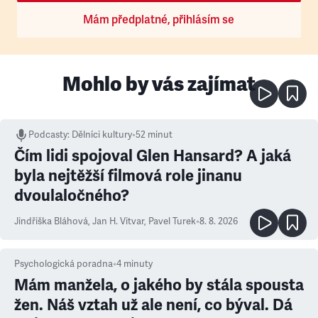
Mám předplatné, přihlásím se
Mohlo by vás zajímat
Podcasty
:
Dělníci kultury
•
52 minut
Čím lidi spojoval Glen Hansard? A jaká
byla nejtěžší filmová role jinanu
dvoulaločného?
Jindřiška Bláhová
,
Jan H. Vitvar
,
Pavel Turek
•
8. 8. 2026
Psychologická poradna
•
4
minuty
Mám manžela, o jakého by stála spousta
žen. Náš vztah už ale není, co býval. Dá