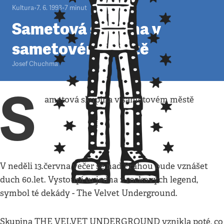
Kultura
•
7. 6. 1993
•
7
minut
Sametová skupina v
sametovém městě
Josef Chuchma
S
ametová skupina v sametovém městě
V neděli 13.června večer se nad Prahou bude vznášet
duch 60.let. Vystoupí tu jedna z rockových legend,
symbol té dekády - The Velvet Underground.
Skupina THE VELVET UNDERGROUND vznikla poté, co