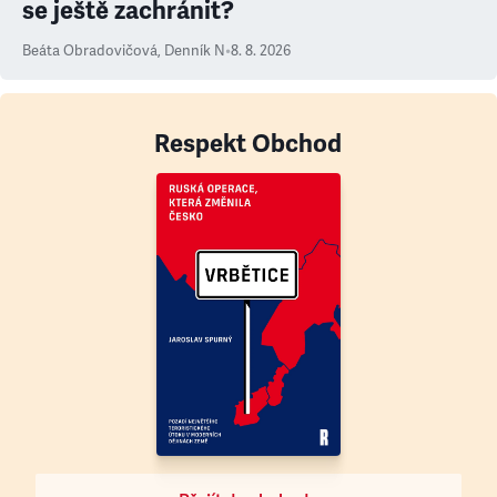
se ještě zachránit?
Beáta Obradovičová
,
Denník N
•
8. 8. 2026
Respekt Obchod