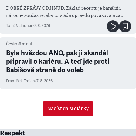
DOBRÉ ZPRÁVY ODJINUD. Základ receptu je banální i
náročný současně: aby to vláda opravdu považovala za
prioritu
Tomáš Lindner
•
7. 8. 2026
Česko
•
6
minut
Byla hvězdou ANO, pak ji skandál
připravil o kariéru. A teď jde proti
Babišově straně do voleb
František Trojan
•
7. 8. 2026
Načíst další články
Respekt