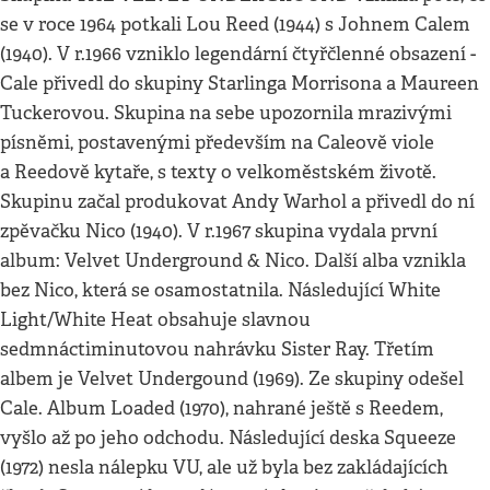
se v roce 1964 potkali Lou Reed (1944) s Johnem Calem
(1940). V r.1966 vzniklo legendární čtyřčlenné obsazení -
Cale přivedl do skupiny Starlinga Morrisona a Maureen
Tuckerovou. Skupina na sebe upozornila mrazivými
písněmi, postavenými především na Caleově viole
a Reedově kytaře, s texty o velkoměstském životě.
Skupinu začal produkovat Andy Warhol a přivedl do ní
zpěvačku Nico (1940). V r.1967 skupina vydala první
album: Velvet Underground & Nico. Další alba vznikla
bez Nico, která se osamostatnila. Následující White
Light/White Heat obsahuje slavnou
sedmnáctiminutovou nahrávku Sister Ray. Třetím
albem je Velvet Undergound (1969). Ze skupiny odešel
Cale. Album Loaded (1970), nahrané ještě s Reedem,
vyšlo až po jeho odchodu. Následující deska Squeeze
(1972) nesla nálepku VU, ale už byla bez zakládajících