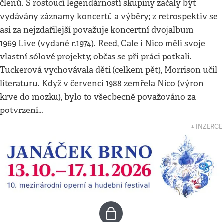
členů. S rostoucí legendárností skupiny začaly být
vydávány záznamy koncertů a výběry; z retrospektiv se
asi za nejzdařilejší považuje koncertní dvojalbum
1969 Live (vydané r.1974). Reed, Cale i Nico měli svoje
vlastní sólové projekty, občas se při práci potkali.
Tuckerová vychovávala děti (celkem pět), Morrison učil
literaturu. Když v červenci 1988 zemřela Nico (výron
krve do mozku), bylo to všeobecně považováno za
potvrzení…
↓ INZERCE