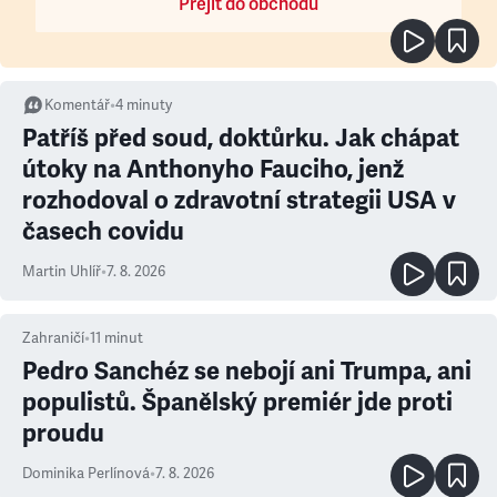
Přejít do obchodu
Komentář
•
4
minuty
Patříš před soud, doktůrku. Jak chápat
útoky na Anthonyho Fauciho, jenž
rozhodoval o zdravotní strategii USA v
časech covidu
Martin Uhlíř
•
7. 8. 2026
Zahraničí
•
11
minut
Pedro Sanchéz se nebojí ani Trumpa, ani
populistů. Španělský premiér jde proti
proudu
Dominika Perlínová
•
7. 8. 2026