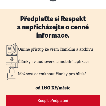
Předplaťte si Respekt
a nepřicházejte o cenné
informace.
Online přístup ke všem článkům a archivu
Články i v audioverzi a mobilní aplikaci
Možnost odemknout články pro blízké
160
od
Kč/měsíc
Koupit předplatné