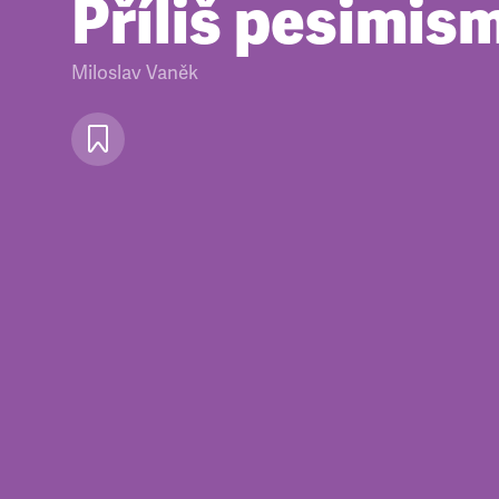
Příliš pesimis
Miloslav Vaněk