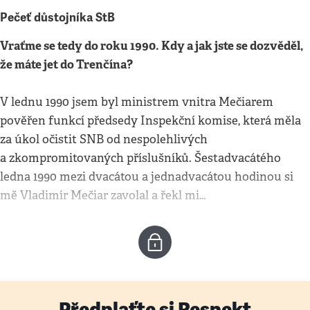
Pečeť důstojníka StB
Vraťme se tedy do roku 1990. Kdy a jak jste se dozvěděl,
že máte jet do Trenčína?
V lednu 1990 jsem byl ministrem vnitra Mečiarem
pověřen funkcí předsedy Inspekční komise, která měla
za úkol očistit SNB od nespolehlivých
a zkompromitovaných příslušníků. Šestadvacátého
ledna 1990 mezi dvacátou a jednadvacátou hodinou si
mě Vladimír Mečiar zavolal a řekl mi…
Předplaťte si Respekt