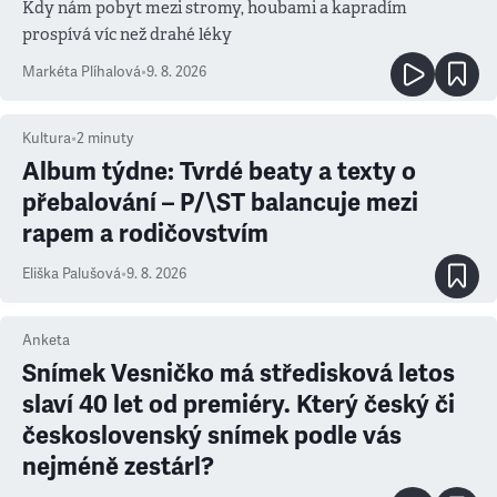
Kdy nám pobyt mezi stromy, houbami a kapradím
prospívá víc než drahé léky
Markéta Plíhalová
•
9. 8. 2026
Kultura
•
2
minuty
Album týdne: Tvrdé beaty a texty o
přebalování – P/\ST balancuje mezi
rapem a rodičovstvím
Eliška Palušová
•
9. 8. 2026
Anketa
Snímek Vesničko má středisková letos
slaví 40 let od premiéry. Který český či
československý snímek podle vás
nejméně zestárl?