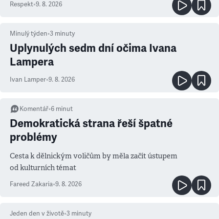
Respekt
•
9. 8. 2026
Minulý týden
•
3
minuty
Uplynulých sedm dní očima Ivana
Lampera
Ivan Lamper
•
9. 8. 2026
Komentář
•
6
minut
Demokratická strana řeší špatné
problémy
Cesta k dělnickým voličům by měla začít ústupem
od kulturních témat
Fareed Zakaria
•
9. 8. 2026
Jeden den v životě
•
3
minuty