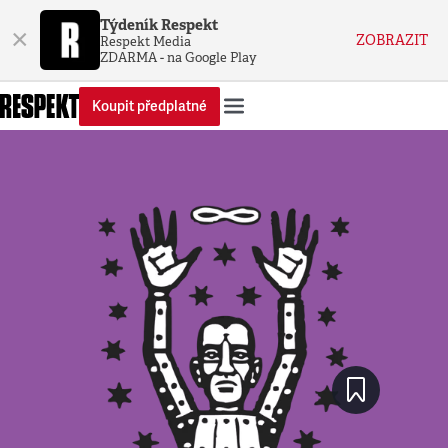
Týdeník Respekt
×
ZOBRAZIT
Respekt Media
ZDARMA - na Google Play
Koupit předplatné