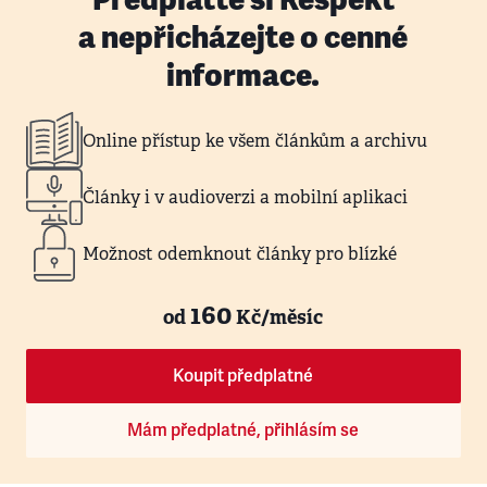
a nepřicházejte o cenné
informace.
Online přístup ke všem článkům a archivu
Články i v audioverzi a mobilní aplikaci
Možnost odemknout články pro blízké
160
od
Kč/měsíc
Koupit předplatné
Mám předplatné, přihlásím se