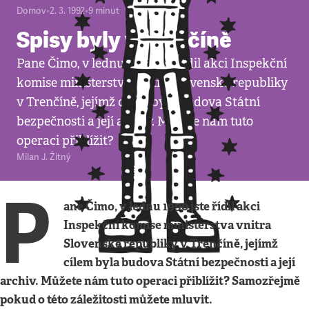
Domov
•
2. 3. 1992
•
9
minut
Spisy byly v Trenčíně
Pane Čimo, v lednu 1990 jste řídil akci Inspekční
komise ministerstva vnitra Slovenské republiky
v Trenčíně, jejímž cílem byla budova Státní
bezpečnosti a její archiv. Můžete nám tuto
operaci přiblížit?
Milan J. Žitný
P
ane Čimo, v lednu 1990 jste řídil akci
Inspekční komise ministerstva vnitra
Slovenské republiky v Trenčíně, jejímž
cílem byla budova Státní bezpečnosti a její
archiv. Můžete nám tuto operaci přiblížit? Samozřejmě
pokud o této záležitosti můžete mluvit.