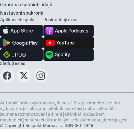
Ochrana osobních údajů
Nastavení soukromí
Aplikace Respekt
Poslouchejte nás
Sledujte nás
Autorská práva vykonává vydavatel. Bez písemného svolení
vydavatele je zakázáno jakékoli užití částí nebo celku díla,
zejména rozmnožování a šíření jakýmkoli způsobem,
mechanickým nebo elektronickým, v českém nebo jiném jazyce.
© Copyright Respekt Media a.s. ISSN 1801-1446