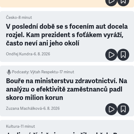
Česko
•
8
minut
V poslední době se s focením aut docela
rozjel. Kam prezident s foťákem vyráží,
často neví ani jeho okolí
Ondřej Kundra
•
6. 8. 2026
Podcasty
:
Výtah Respektu
•
17 minut
Bouře na ministerstvu zdravotnictví. Na
analýzu o efektivitě zaměstnanců padl
skoro milion korun
Zuzana Machálková
•
6. 8. 2026
Kultura
•
11
minut