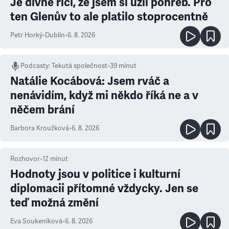
Je divné říci, že jsem si užil pohřeb. Pro
ten Glenův to ale platilo stoprocentně
Petr Horký
•
Dublin
•
6. 8. 2026
Podcasty
:
Tekutá společnost
•
39 minut
Natálie Kocábová: Jsem rváč a
nenávidím, když mi někdo říká ne a v
něčem brání
Barbora Kroužková
•
6. 8. 2026
Rozhovor
•
12
minut
Hodnoty jsou v politice i kulturní
diplomacii přítomné vždycky. Jen se
teď možná změní
Eva Soukeníková
•
6. 8. 2026