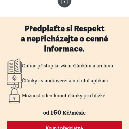
Předplaťte si Respekt
a nepřicházejte o cenné
informace.
Online přístup ke všem článkům a archivu
Články i v audioverzi a mobilní aplikaci
Možnost odemknout články pro blízké
160
od
Kč/měsíc
Koupit předplatné