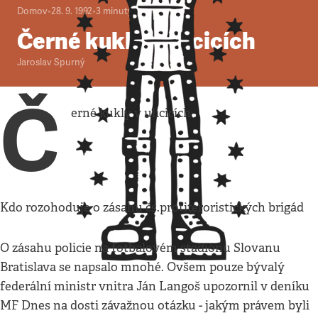
Domov
•
28. 9. 1992
•
3
minuty
Černé kukly v ulicicích
Jaroslav Spurný
Č
erné kukly v ulicicích
Kdo rozohoduje o zásahu čs.protiteroristických brigád
O zásahu policie na fotbalovém stadiónu Slovanu
Bratislava se napsalo mnohé. Ovšem pouze bývalý
federální ministr vnitra Ján Langoš upozornil v deníku
MF Dnes na dosti závažnou otázku - jakým právem byli