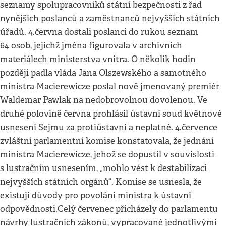
seznamy spolupracovníků státní bezpečnosti z řad
nynějších poslanců a zaměstnanců nejvyšších státních
úřadů. 4.června dostali poslanci do rukou seznam
64 osob, jejichž jména figurovala v archívních
materiálech ministerstva vnitra. O několik hodin
později padla vláda Jana Olszewského a samotného
ministra Macierewicze poslal nově jmenovaný premiér
Waldemar Pawlak na nedobrovolnou dovolenou. Ve
druhé polovině června prohlásil ústavní soud květnové
usnesení Sejmu za protiústavní a neplatné. 4.července
zvláštní parlamentní komise konstatovala, že jednání
ministra Macierewicze, jehož se dopustil v souvislosti
s lustračním usnesením, „mohlo vést k destabilizaci
nejvyšších státních orgánů“. Komise se usnesla, že
existují důvody pro povolání ministra k ústavní
odpovědnosti.Celý červenec přicházely do parlamentu
návrhy lustračních zákonů, vypracované jednotlivými