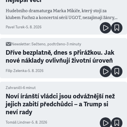
Hudebního dramaturga Marka Mikiče, který stojí za
klubem Fuchs2 a koncertní sérií UGOT, nezajímají žánry,
ale atmosféra
Pavel Turek
•
5. 8. 2026
Newsletter
:
Sečteno, podtrženo
•
3
minuty
Dříve bezplatně, dnes s přirážkou. Jak
nové náklady ovlivňují životní úroveň
Filip Zelenka
•
5. 8. 2026
Zahraničí
•
6
minut
Noví íránští vládci jsou odvážnější než
jejich zabití předchůdci – a Trump si
neví rady
Tomáš Lindner
•
5. 8. 2026