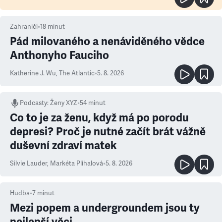
Zahraničí
•
18
minut
Pád milovaného a nenáviděného vědce
Anthonyho Fauciho
Katherine J. Wu
,
The Atlantic
•
5. 8. 2026
Podcasty
:
Ženy XYZ
•
54 minut
Co to je za ženu, když má po porodu
depresi? Proč je nutné začít brát vážně
duševní zdraví matek
Silvie Lauder
,
Markéta Plíhalová
•
5. 8. 2026
Hudba
•
7
minut
Mezi popem a undergroundem jsou ty
nejlepší věci