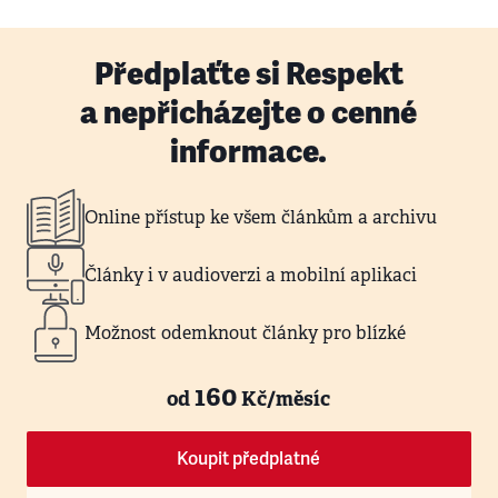
Předplaťte si Respekt
a nepřicházejte o cenné
informace.
Online přístup ke všem článkům a archivu
Články i v audioverzi a mobilní aplikaci
Možnost odemknout články pro blízké
160
od
Kč/měsíc
Koupit předplatné