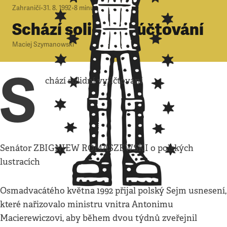
Zahraničí
•
31. 8. 1992
•
8
minut
Schází solidní vyúčtování
Maciej Szymanowski
S
chází solidní vyúčtování
Senátor ZBIGNIEW ROMASZEWSKI o polských
lustracích
Osmadvacátého května 1992 přijal polský Sejm usnesení,
které nařizovalo ministru vnitra Antonimu
Macierewiczovi, aby během dvou týdnů zveřejnil