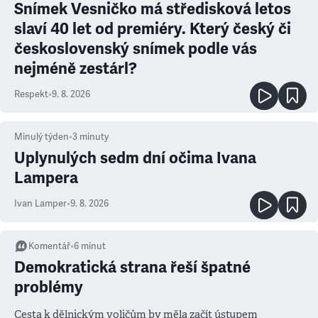
Snímek Vesničko má středisková letos
slaví 40 let od premiéry. Který český či
československý snímek podle vás
nejméně zestárl?
Respekt
•
9. 8. 2026
Minulý týden
•
3
minuty
Uplynulých sedm dní očima Ivana
Lampera
Ivan Lamper
•
9. 8. 2026
Komentář
•
6
minut
Demokratická strana řeší špatné
problémy
Cesta k dělnickým voličům by měla začít ústupem