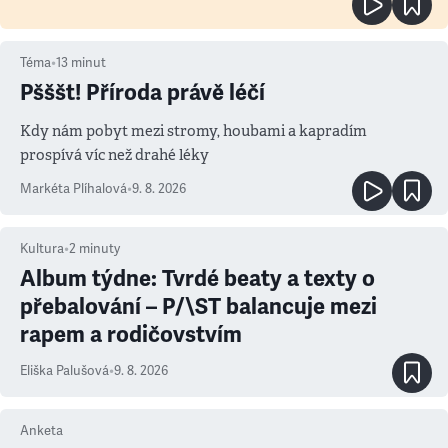
Téma
•
13
minut
Pšššt! Příroda právě léčí
Kdy nám pobyt mezi stromy, houbami a kapradím
prospívá víc než drahé léky
Markéta Plíhalová
•
9. 8. 2026
Kultura
•
2
minuty
Album týdne: Tvrdé beaty a texty o
přebalování – P/\ST balancuje mezi
rapem a rodičovstvím
Eliška Palušová
•
9. 8. 2026
Anketa