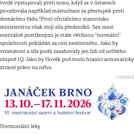
tvrdě vystupovali proti tomu, když se v ústavech
považovala například masturbace za přestupek proti
domácímu řádu."Proti oficiálnímu stanovisku
ministerstva však stojí síla předsudků. Sex mezi
mentálně postiženými je stále většinou "normální“
společnosti pokládán za cosi nemístného. Jako by
vnímavost a síla pudů zasahovaly jen lidi od určitého
stupně IQ. Jako by člověk pod touto hranicí automaticky
ztrácel právo na něhu.
↓ INZERCE
Hormonální léky