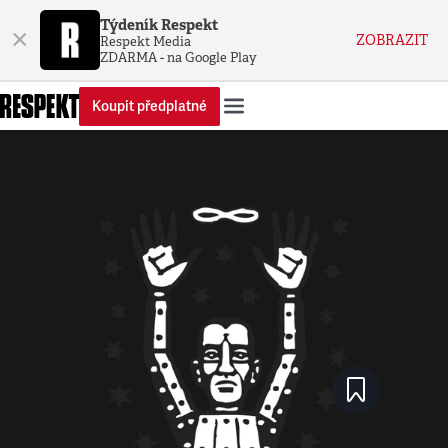
Týdeník Respekt
×
ZOBRAZIT
Respekt Media
ZDARMA - na Google Play
Koupit předplatné