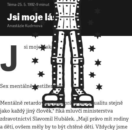
Téma
•
25. 5. 1992
•
9
minut
Jsi moje láska
Anastázie Kudrnová
J
si moje láska
Sex mentálně postižených
Mentálně retardovaní mají právo na sexualitu stejně
jako každý jiný člověk," říká mluvčí ministerstva
zdravotnictví Slavomil Hubálek. „Mají právo mít rodiny
a děti, ovšem měly by to být chtěné děti. Vždycky jsme