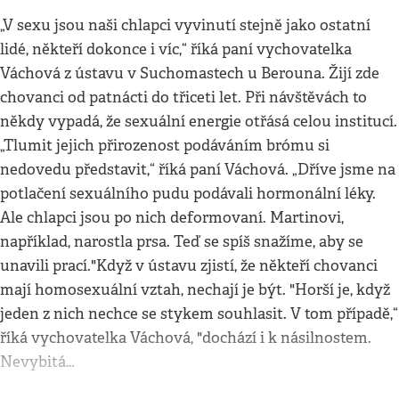
„V sexu jsou naši chlapci vyvinutí stejně jako ostatní
lidé, někteří dokonce i víc,“ říká paní vychovatelka
Váchová z ústavu v Suchomastech u Berouna. Žijí zde
chovanci od patnácti do třiceti let. Při návštěvách to
někdy vypadá, že sexuální energie otřásá celou institucí.
„Tlumit jejich přirozenost podáváním brómu si
nedovedu představit,“ říká paní Váchová. „Dříve jsme na
potlačení sexuálního pudu podávali hormonální léky.
Ale chlapci jsou po nich deformovaní. Martinovi,
například, narostla prsa. Teď se spíš snažíme, aby se
unavili prací."Když v ústavu zjistí, že někteří chovanci
mají homosexuální vztah, nechají je být. "Horší je, když
jeden z nich nechce se stykem souhlasit. V tom případě,“
říká vychovatelka Váchová, "dochází i k násilnostem.
Nevybitá…