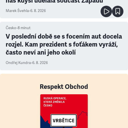
nás kdysi udělala součást Západu
Marek Švehla
•
6. 8. 2026
Česko
•
8
minut
V poslední době se s focením aut docela
rozjel. Kam prezident s foťákem vyráží,
často neví ani jeho okolí
Ondřej Kundra
•
6. 8. 2026
Respekt Obchod