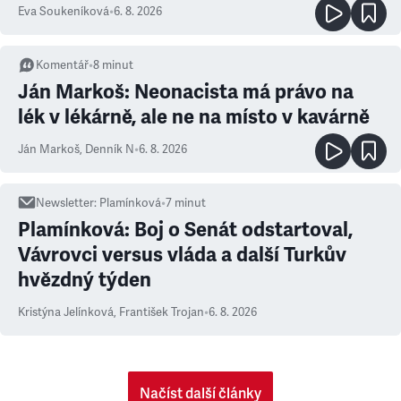
Eva Soukeníková
•
6. 8. 2026
Komentář
•
8
minut
Ján Markoš: Neonacista má právo na
lék v lékárně, ale ne na místo v kavárně
Ján Markoš
,
Denník N
•
6. 8. 2026
Newsletter
:
Plamínková
•
7
minut
Plamínková: Boj o Senát odstartoval,
Vávrovci versus vláda a další Turkův
hvězdný týden
Kristýna Jelínková
,
František Trojan
•
6. 8. 2026
Načíst další články