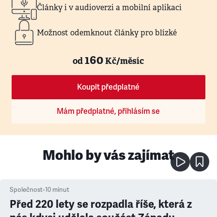
Články i v audioverzi a mobilní aplikaci
Možnost odemknout články pro blízké
160
od
Kč/měsíc
Koupit předplatné
Mám předplatné, přihlásím se
Mohlo by vás zajímat
Společnost
•
10
minut
Před 220 lety se rozpadla říše, která z