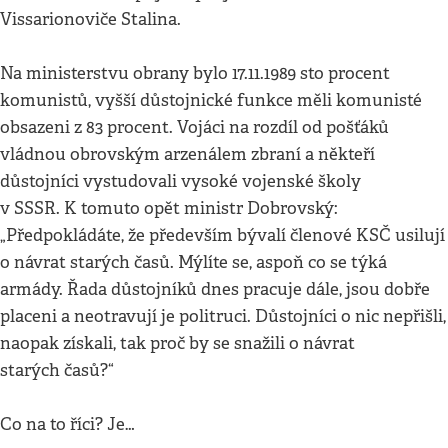
Vissarionoviče Stalina.
Na ministerstvu obrany bylo 17.11.1989 sto procent
komunistů, vyšší důstojnické funkce měli komunisté
obsazeni z 83 procent. Vojáci na rozdíl od pošťáků
vládnou obrovským arzenálem zbraní a někteří
důstojníci vystudovali vysoké vojenské školy
v SSSR. K tomuto opět ministr Dobrovský:
„Předpokládáte, že především bývalí členové KSČ usilují
o návrat starých časů. Mýlíte se, aspoň co se týká
armády. Řada důstojníků dnes pracuje dále, jsou dobře
placeni a neotravují je politruci. Důstojníci o nic nepřišli,
naopak získali, tak proč by se snažili o návrat
starých časů?“
Co na to říci? Je…