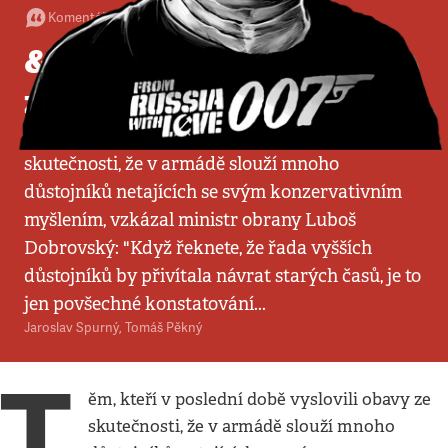
Komentář
•
18. 2. 1991
•
5
minut
&bdquo;Mám radost ze
zásahu v Pobaltí&rdquo;
Těm, kteří v poslední době vyslovili obavy ze
skutečnosti, že v armádě slouží mnoho
důstojníků netajících se svým konzervativním
myšlením, vzkázal ministr obrany Luboš
Dobrovský: "Když řeknete, že řada vyšších
důstojníků by přivítala návrat starých časů, je to
jen povšechné konstatování...
Jaroslav Spurný
,
Tomáš Pěkný
T
ěm, kteří v poslední době vyslovili obavy ze
skutečnosti, že v armádě slouží mnoho