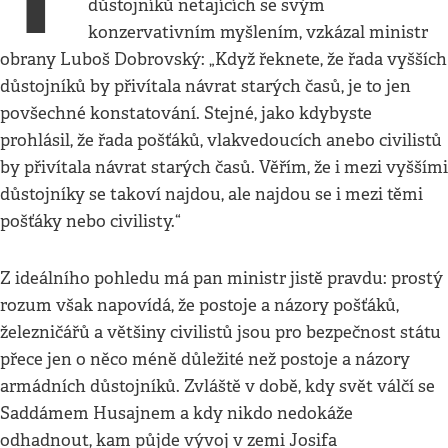
důstojníků netajících se svým
konzervativním myšlením, vzkázal ministr
obrany Luboš Dobrovský: „Když řeknete, že řada vyšších
důstojníků by přivítala návrat starých časů, je to jen
povšechné konstatování. Stejné, jako kdybyste
prohlásil, že řada pošťáků, vlakvedoucích anebo civilistů
by přivítala návrat starých časů. Věřím, že i mezi vyššími
důstojníky se takoví najdou, ale najdou se i mezi těmi
pošťáky nebo civilisty.“
Z ideálního pohledu má pan ministr jistě pravdu: prostý
rozum však napovídá, že postoje a názory pošťáků,
železničářů a většiny civilistů jsou pro bezpečnost státu
přece jen o něco méně důležité než postoje a názory
armádních důstojníků. Zvláště v době, kdy svět válčí se
Saddámem Husajnem a kdy nikdo nedokáže
odhadnout, kam půjde vývoj v zemi Josifa