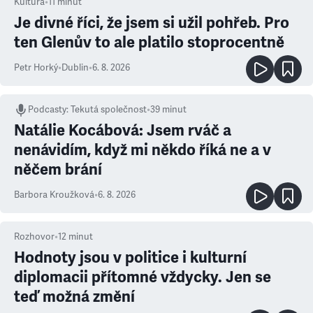
Kultura
•
11
minut
Je divné říci, že jsem si užil pohřeb. Pro
ten Glenův to ale platilo stoprocentně
Petr Horký
•
Dublin
•
6. 8. 2026
Podcasty
:
Tekutá společnost
•
39 minut
Natálie Kocábová: Jsem rváč a
nenávidím, když mi někdo říká ne a v
něčem brání
Barbora Kroužková
•
6. 8. 2026
Rozhovor
•
12
minut
Hodnoty jsou v politice i kulturní
diplomacii přítomné vždycky. Jen se
teď možná změní