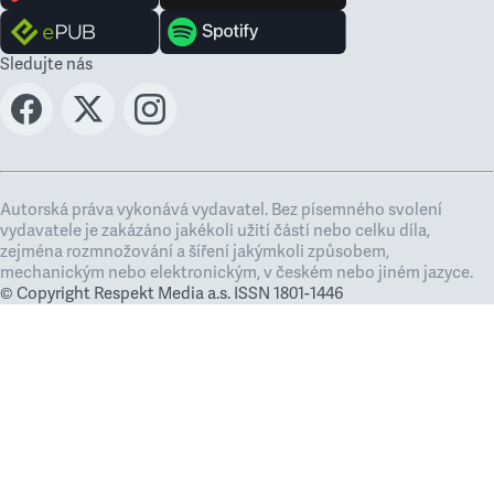
Sledujte nás
Autorská práva vykonává vydavatel. Bez písemného svolení
vydavatele je zakázáno jakékoli užití částí nebo celku díla,
zejména rozmnožování a šíření jakýmkoli způsobem,
mechanickým nebo elektronickým, v českém nebo jiném jazyce.
© Copyright Respekt Media a.s. ISSN 1801-1446