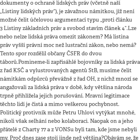
dokumenty o ochraně lidských práv (včetně naší
„Listiny lidských práv“), je závažnou námitkou, jíž není
možné čelit účelovou argumentací typu „proti článku
3 Listiny základních práv a svobod stavím článek 4“.Lze
nebo nelze lidská práva omezit zákonem? Má listina
práv vyšší právní moc než lustrační zákon, nebo nemá?
Tento spor rozdělil občany ČSFR do dvou
táborů.Pomineme-li zapřisáhlé bojovníky za lidská práva
z řad KSČ a vylustrovaných agentů StB, musíme čelit
námitkám odpůrců převážně z řad OH, z nichž mnozí se
angažovali za lidská práva v době, kdy většina národa
trpně přihlížela jejich porušování. Mravní legitimace
těchto lidí je čistá a mimo veškerou pochybnost.
Politický protivník může Petru Uhlovi vytýkat mnohé,
nikoli však selhání nebo kolaboraci. Naopak on a jeho
přátelé z Charty 77 a z VONSu byli tam, kde jsme nebyli
my. Proč dnes zase stojí jinde než většina?Obávám se, že