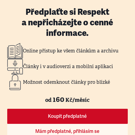
Předplaťte si Respekt
a nepřicházejte o cenné
informace.
Online přístup ke všem článkům a archivu
Články i v audioverzi a mobilní aplikaci
Možnost odemknout články pro blízké
160
od
Kč/měsíc
Koupit předplatné
Mám předplatné, přihlásím se