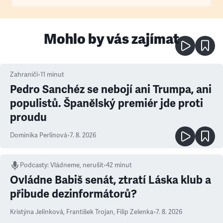
Mohlo by vás zajímat
Zahraničí
•
11
minut
Pedro Sanchéz se nebojí ani Trumpa, ani
populistů. Španělský premiér jde proti
proudu
Dominika Perlínová
•
7. 8. 2026
Podcasty
:
Vládneme, nerušit
•
42 minut
Ovládne Babiš senát, ztratí Láska klub a
přibude dezinformátorů?
Kristýna Jelínková
,
František Trojan
,
Filip Zelenka
•
7. 8. 2026