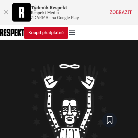
Týdeník Respekt
×
ZOBRAZIT
Respekt Media
ZDARMA - na Google Play
Koupit předplatné