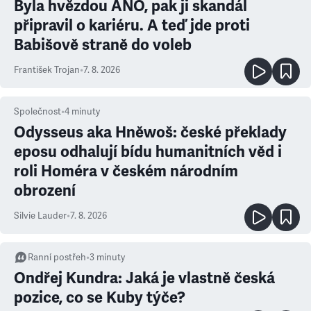
Byla hvězdou ANO, pak ji skandál
připravil o kariéru. A teď jde proti
Babišově straně do voleb
František Trojan
•
7. 8. 2026
Společnost
•
4
minuty
Odysseus aka Hněwoš: české překlady
eposu odhalují bídu humanitních věd i
roli Homéra v českém národním
obrození
Silvie Lauder
•
7. 8. 2026
Ranní postřeh
•
3
minuty
Ondřej Kundra: Jaká je vlastně česká
pozice, co se Kuby týče?