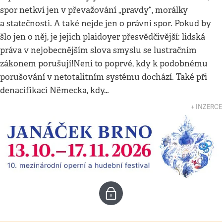
spor netkví jen v převažování „pravdy“, morálky
a statečnosti. A také nejde jen o právní spor. Pokud by
šlo jen o něj, je jejich plaidoyer přesvědčivější: lidská
práva v nejobecnějším slova smyslu se lustračním
zákonem porušují!Není to poprvé, kdy k podobnému
porušování v netotalitním systému dochází. Také při
denacifikaci Německa, kdy…
↓ INZERCE