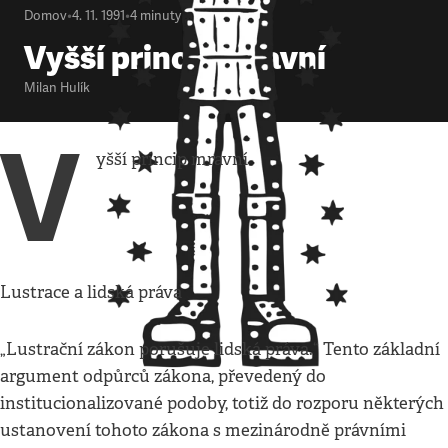
Domov
•
4. 11. 1991
•
4
minuty
Vyšší princip mravní
Milan Hulík
V
yšší princip mravní
Lustrace a lidská práva
„Lustrační zákon porušuje lidská práva.“ Tento základní
argument odpůrců zákona, převedený do
institucionalizované podoby, totiž do rozporu některých
ustanovení tohoto zákona s mezinárodně právními