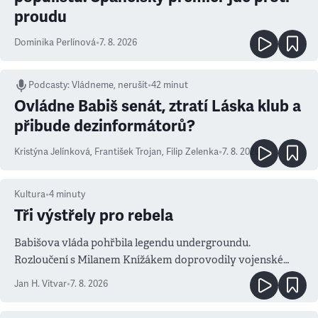
proudu
Dominika Perlínová
•
7. 8. 2026
Podcasty
:
Vládneme, nerušit
•
42 minut
Ovládne Babiš senát, ztratí Láska klub a
přibude dezinformátorů?
Kristýna Jelínková
,
František Trojan
,
Filip Zelenka
•
7. 8. 2026
Kultura
•
4
minuty
Tři výstřely pro rebela
Babišova vláda pohřbila legendu undergroundu.
Rozloučení s Milanem Knížákem doprovodily vojenské
salvy i kritika pokrokářů
Jan H. Vitvar
•
7. 8. 2026