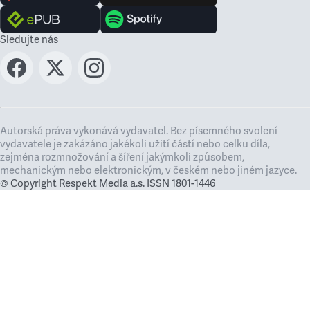
Sledujte nás
Autorská práva vykonává vydavatel. Bez písemného svolení
vydavatele je zakázáno jakékoli užití částí nebo celku díla,
zejména rozmnožování a šíření jakýmkoli způsobem,
mechanickým nebo elektronickým, v českém nebo jiném jazyce.
© Copyright Respekt Media a.s. ISSN 1801-1446