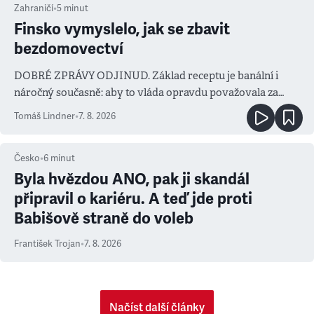
Zahraničí
•
5
minut
Finsko vymyslelo, jak se zbavit
bezdomovectví
DOBRÉ ZPRÁVY ODJINUD. Základ receptu je banální i
náročný současně: aby to vláda opravdu považovala za
prioritu
Tomáš Lindner
•
7. 8. 2026
Česko
•
6
minut
Byla hvězdou ANO, pak ji skandál
připravil o kariéru. A teď jde proti
Babišově straně do voleb
František Trojan
•
7. 8. 2026
Načíst další články