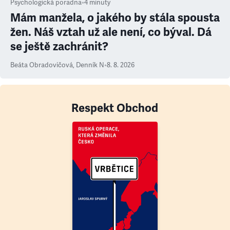
Psychologická poradna
•
4
minuty
Mám manžela, o jakého by stála spousta
žen. Náš vztah už ale není, co býval. Dá
se ještě zachránit?
Beáta Obradovičová
,
Denník N
•
8. 8. 2026
Respekt Obchod