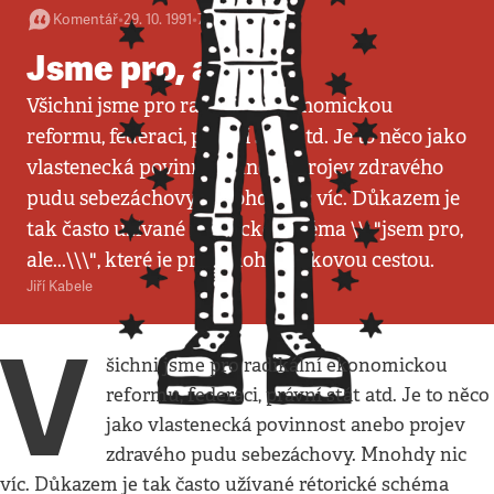
Komentář
•
29. 10. 1991
•
7
minut
Jsme pro, ale...
Všichni jsme pro radikální ekonomickou
reformu, federaci, právní stát atd. Je to něco jako
vlastenecká povinnost anebo projev zdravého
pudu sebezáchovy. Mnohdy nic víc. Důkazem je
tak často užívané rétorické schéma \\\"jsem pro,
ale...\\\", které je pro mnohé únikovou cestou.
Jiří Kabele
V
šichni jsme pro radikální ekonomickou
reformu, federaci, právní stát atd. Je to něco
jako vlastenecká povinnost anebo projev
zdravého pudu sebezáchovy. Mnohdy nic
víc. Důkazem je tak často užívané rétorické schéma