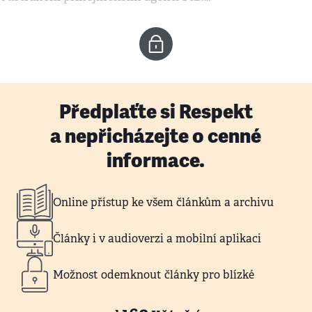
Předplaťte si Respekt
a nepřicházejte o cenné
informace.
Online přístup ke všem článkům a archivu
Články i v audioverzi a mobilní aplikaci
Možnost odemknout články pro blízké