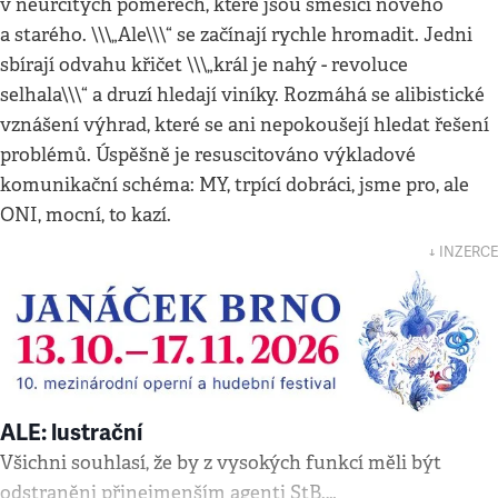
v neurčitých poměrech, které jsou směsicí nového
a starého. \\\„Ale\\\“ se začínají rychle hromadit. Jedni
sbírají odvahu křičet \\\„král je nahý - revoluce
selhala\\\“ a druzí hledají viníky. Rozmáhá se alibistické
vznášení výhrad, které se ani nepokoušejí hledat řešení
problémů. Úspěšně je resuscitováno výkladové
komunikační schéma: MY, trpící dobráci, jsme pro, ale
ONI, mocní, to kazí.
↓ INZERCE
ALE: lustrační
Všichni souhlasí, že by z vysokých funkcí měli být
odstraněni přinejmenším agenti StB.…