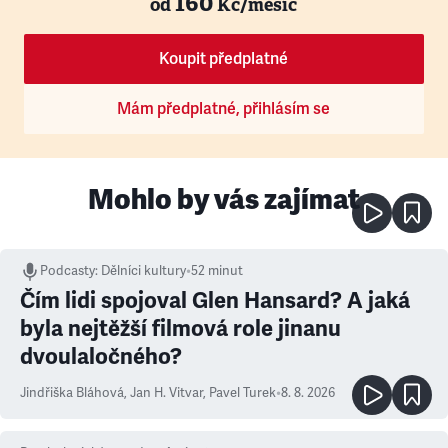
160
od
Kč/měsíc
Koupit předplatné
Mám předplatné, přihlásím se
Mohlo by vás zajímat
Podcasty
:
Dělníci kultury
•
52 minut
Čím lidi spojoval Glen Hansard? A jaká
byla nejtěžší filmová role jinanu
dvoulaločného?
Jindřiška Bláhová
,
Jan H. Vitvar
,
Pavel Turek
•
8. 8. 2026