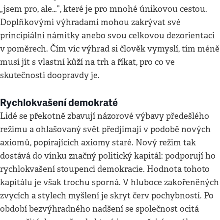
„jsem pro, ale…”, které je pro mnohé únikovou cestou.
Doplňkovými výhradami mohou zakrývat své
principiální námitky anebo svou celkovou dezorientaci
v poměrech. Čím víc výhrad si člověk vymyslí, tím méně
musí jít s vlastní kůží na trh a říkat, pro co ve
skutečnosti doopravdy je.
Rychlokvašení demokraté
Lidé se překotně zbavují názorové výbavy předešlého
režimu a ohlašovaný svět předjímají v podobě nových
axiomů, popírajících axiomy staré. Nový režim tak
dostává do vínku značný politický kapitál: podporují ho
rychlokvašení stoupenci demokracie. Hodnota tohoto
kapitálu je však trochu sporná. V hluboce zakořeněných
zvycích a stylech myšlení je skryt červ pochybností. Po
období bezvýhradného nadšení se společnost ocitá