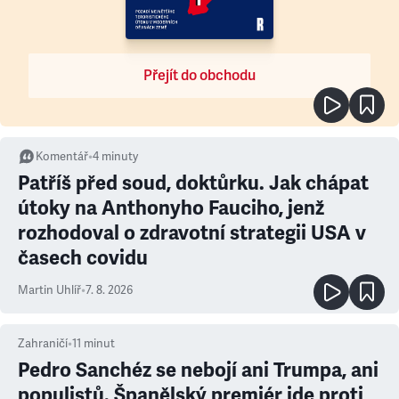
Přejít do obchodu
Komentář
•
4
minuty
Patříš před soud, doktůrku. Jak chápat
útoky na Anthonyho Fauciho, jenž
rozhodoval o zdravotní strategii USA v
časech covidu
Martin Uhlíř
•
7. 8. 2026
Zahraničí
•
11
minut
Pedro Sanchéz se nebojí ani Trumpa, ani
populistů. Španělský premiér jde proti