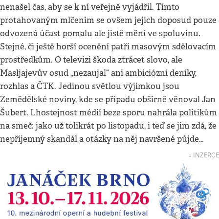
nenašel čas, aby se k ní veřejně vyjádřil. Tímto
protahovaným mlčením se ovšem jejich doposud pouze
odvozená účast pomalu ale jistě mění ve spoluvinu.
Stejné, či ještě horší ocenění patří masovým sdělovacím
prostředkům. O televizi škoda ztrácet slovo, ale
Masljajevův osud „nezaujal“ ani ambiciózní deníky,
rozhlas a ČTK. Jedinou světlou výjimkou jsou
Zemědělské noviny, kde se případu obšírně věnoval Jan
Šubert. Lhostejnost médií beze sporu nahrála politikům
na smeč: jako už tolikrát po listopadu, i teď se jim zdá, že
nepříjemný skandál a otázky na něj navršené půjde…
↓ INZERCE