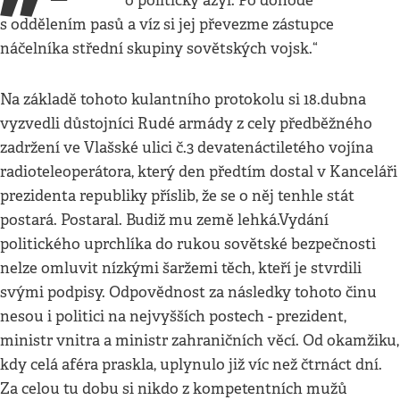
o politický azyl. Po dohodě
s oddělením pasů a víz si jej převezme zástupce
náčelníka střední skupiny sovětských vojsk.“
Na základě tohoto kulantního protokolu si 18.dubna
vyzvedli důstojníci Rudé armády z cely předběžného
zadržení ve Vlašské ulici č.3 devatenáctiletého vojína
radioteleoperátora, který den předtím dostal v Kanceláři
prezidenta republiky příslib, že se o něj tenhle stát
postará. Postaral. Budiž mu země lehká.Vydání
politického uprchlíka do rukou sovětské bezpečnosti
nelze omluvit nízkými šaržemi těch, kteří je stvrdili
svými podpisy. Odpovědnost za následky tohoto činu
nesou i politici na nejvyšších postech - prezident,
ministr vnitra a ministr zahraničních věcí. Od okamžiku,
kdy celá aféra praskla, uplynulo již víc než čtrnáct dní.
Za celou tu dobu si nikdo z kompetentních mužů