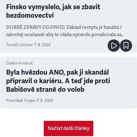
Finsko vymyslelo, jak se zbavit
bezdomovectví
DOBRÉ ZPRÁVY ODJINUD. Základ receptu je banální i
náročný současně: aby to vláda opravdu považovala za
prioritu
Tomáš Lindner
•
7. 8. 2026
Česko
•
6
minut
Byla hvězdou ANO, pak ji skandál
připravil o kariéru. A teď jde proti
Babišově straně do voleb
František Trojan
•
7. 8. 2026
Načíst další články