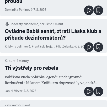
proudu
Dominika Perlínová
•
7. 8. 2026
Podcasty
:
Vládneme, nerušit
•
42 minut
Ovládne Babiš senát, ztratí Láska klub a
přibude dezinformátorů?
Kristýna Jelínková
,
František Trojan
,
Filip Zelenka
•
7. 8. 2026
Kultura
•
4
minuty
Tři výstřely pro rebela
Babišova vláda pohřbila legendu undergroundu.
Rozloučení s Milanem Knížákem doprovodily vojenské
salvy i kritika pokrokářů
Jan H. Vitvar
•
7. 8. 2026
Zahraničí
•
5
minut