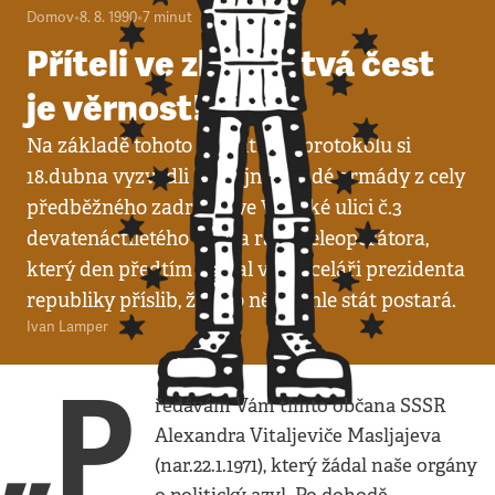
Domov
•
8. 8. 1990
•
7
minut
Příteli ve zbrani, tvá čest
je věrnost!
Na základě tohoto kulantního protokolu si
18.dubna vyzvedli důstojníci Rudé armády z cely
předběžného zadržení ve Vlašské ulici č.3
devatenáctiletého vojína radioteleoperátora,
který den předtím dostal v Kanceláři prezidenta
republiky příslib, že se o něj tenhle stát postará.
Ivan Lamper
„P
ředávám Vám tímto občana SSSR
Alexandra Vitaljeviče Masljajeva
(nar.22.1.1971), který žádal naše orgány