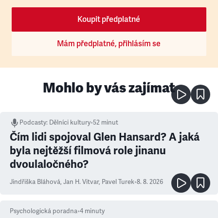
Koupit předplatné
Mám předplatné, přihlásím se
Mohlo by vás zajímat
Podcasty
:
Dělníci kultury
•
52 minut
Čím lidi spojoval Glen Hansard? A jaká
byla nejtěžší filmová role jinanu
dvoulaločného?
Jindřiška Bláhová
,
Jan H. Vitvar
,
Pavel Turek
•
8. 8. 2026
Psychologická poradna
•
4
minuty