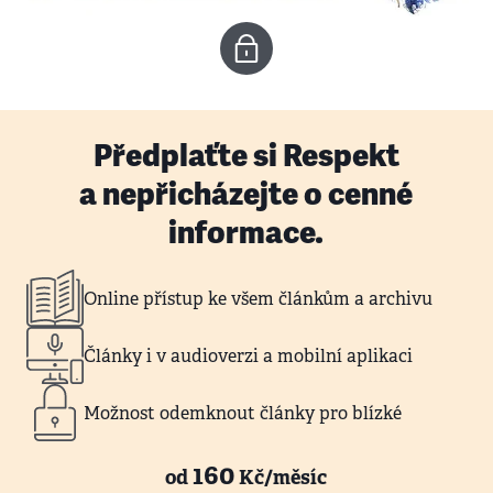
Předplaťte si Respekt
a nepřicházejte o cenné
informace.
Online přístup ke všem článkům a archivu
Články i v audioverzi a mobilní aplikaci
Možnost odemknout články pro blízké
160
od
Kč/měsíc