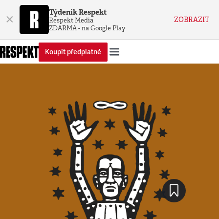
Týdeník Respekt
×
ZOBRAZIT
Respekt Media
ZDARMA - na Google Play
Koupit předplatné