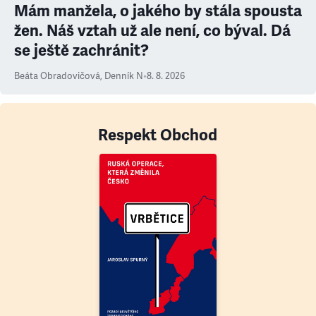
Mám manžela, o jakého by stála spousta
žen. Náš vztah už ale není, co býval. Dá
se ještě zachránit?
Beáta Obradovičová
,
Denník N
•
8. 8. 2026
Respekt Obchod