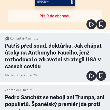
Přejít do obchodu
Komentář
•
4
minuty
Patříš před soud, doktůrku. Jak chápat
útoky na Anthonyho Fauciho, jenž
rozhodoval o zdravotní strategii USA v
časech covidu
Martin Uhlíř
•
7. 8. 2026
Zahraničí
•
11
minut
Pedro Sanchéz se nebojí ani Trumpa, ani
populistů. Španělský premiér jde proti