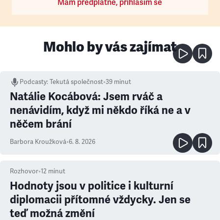
Mám předplatné, přihlásím se
Mohlo by vás zajímat
Podcasty
:
Tekutá společnost
•
39 minut
Natálie Kocábová: Jsem rváč a
nenávidím, když mi někdo říká ne a v
něčem brání
Barbora Kroužková
•
6. 8. 2026
Rozhovor
•
12
minut
Hodnoty jsou v politice i kulturní
diplomacii přítomné vždycky. Jen se
teď možná změní