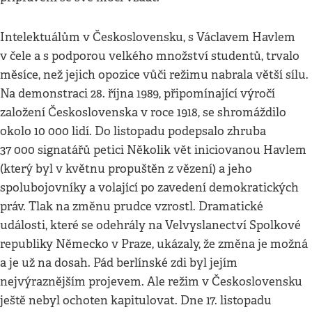
Intelektuálům v Československu, s Václavem Havlem
v čele a s podporou velkého množství studentů, trvalo
měsíce, než jejich opozice vůči režimu nabrala větší sílu.
Na demonstraci 28. října 1989, připomínající výročí
založení Československa v roce 1918, se shromáždilo
okolo 10 000 lidí. Do listopadu podepsalo zhruba
37 000 signatářů petici Několik vět iniciovanou Havlem
(který byl v květnu propuštěn z vězení) a jeho
spolubojovníky a volající po zavedení demokratických
práv. Tlak na změnu prudce vzrostl. Dramatické
události, které se odehrály na Velvyslanectví Spolkové
republiky Německo v Praze, ukázaly, že změna je možná
a je už na dosah. Pád berlínské zdi byl jejím
nejvýraznějším projevem. Ale režim v Československu
ještě nebyl ochoten kapitulovat. Dne 17. listopadu