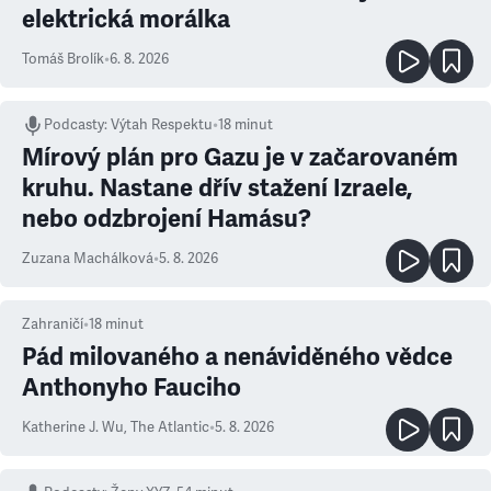
elektrická morálka
Tomáš Brolík
•
6. 8. 2026
Podcasty
:
Výtah Respektu
•
18 minut
Mírový plán pro Gazu je v začarovaném
kruhu. Nastane dřív stažení Izraele,
nebo odzbrojení Hamásu?
Zuzana Machálková
•
5. 8. 2026
Zahraničí
•
18
minut
Pád milovaného a nenáviděného vědce
Anthonyho Fauciho
Katherine J. Wu
,
The Atlantic
•
5. 8. 2026