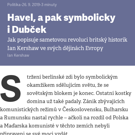
Politika
•
26. 9. 2019
•
3
minuty
Havel, a pak symbolicky
i Dubček
Jak popisuje sametovou revoluci britský historik
Ian Kershaw ve svých dějinách Evropy
Ian Kershaw
S
tržení berlínské zdi bylo symbolickým
okamžikem sdělujícím světu, že se
sovětským blokem je konec. Ostatní kostky
domina už také padaly. Zánik zbývajících
komunistických režimů v Československu, Bulharsku
a Rumunsku nastal rychle – ačkoli na rozdíl od Polska
a Maďarska komunisté v těchto zemích nebyli
připraveni se své moci vzdát.