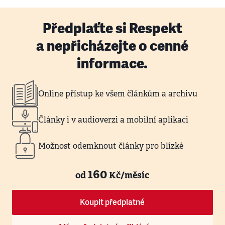
Předplaťte si Respekt
a nepřicházejte o cenné
informace.
Online přístup ke všem článkům a archivu
Články i v audioverzi a mobilní aplikaci
Možnost odemknout články pro blízké
160
od
Kč/měsíc
Koupit předplatné