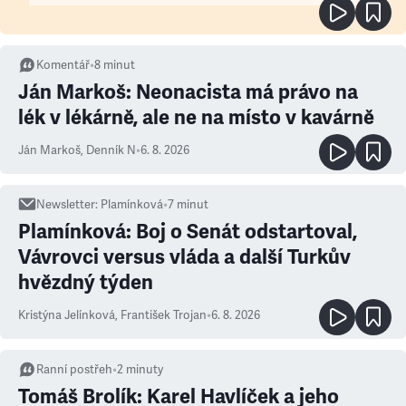
Komentář
•
8
minut
Ján Markoš: Neonacista má právo na
lék v lékárně, ale ne na místo v kavárně
Ján Markoš
,
Denník N
•
6. 8. 2026
Newsletter
:
Plamínková
•
7
minut
Plamínková: Boj o Senát odstartoval,
Vávrovci versus vláda a další Turkův
hvězdný týden
Kristýna Jelínková
,
František Trojan
•
6. 8. 2026
Ranní postřeh
•
2
minuty
Tomáš Brolík: Karel Havlíček a jeho