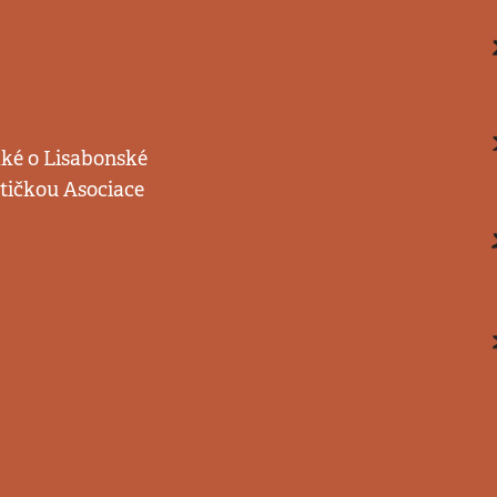
aké o Lisabonské
ytičkou Asociace