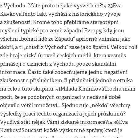
z Východu. Máte proto nějaké vysvětlení?14:23Eva
KavkováTento fakt vychází z historického vývoje
a zkušeností. Kromě toho přebíráme stereotypní
myšlení typické pro země západní Evropy, kdy jsou
všichni „bohatí lidé ze Západu“ apriorně vnímáni jako
dobří, a ti „chudí z Východu“ zase jako špatní. Velkou roli
zde hraje nízká úroveň českých médií, která vesměs
přinášejí o cizincích z Východu pouze skandální
informace. Často také zobecňujeme jednu negativní
zkušenost s příslušníkem či příslušnicí jednoho etnika
na celou tuto skupinu.:41Milada KmínkováTrochu mám
pocit, že se podobných organizací v nedávné době
objevilo větší množství… Sjednocuje „někdo“ všechny
výsledky prací těchto organizací a jejich průzkumů?
Využívá stát nějak Vámi získané informace?14:38Eva
KavkováSoučástí každé výzkumné zprávy, která je