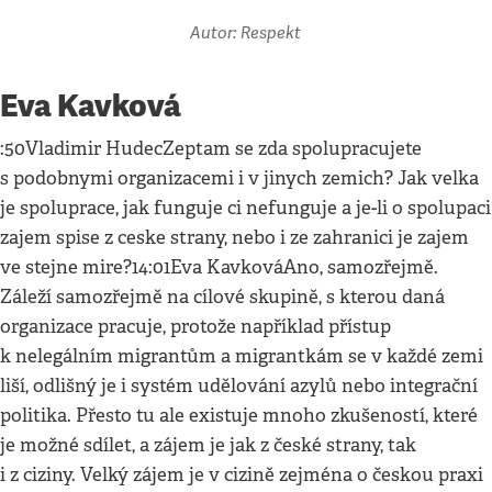
Autor: Respekt
Eva Kavková
:50Vladimir HudecZeptam se zda spolupracujete
s podobnymi organizacemi i v jinych zemich? Jak velka
je spoluprace, jak funguje ci nefunguje a je-li o spolupaci
zajem spise z ceske strany, nebo i ze zahranici je zajem
ve stejne mire?14:01Eva KavkováAno, samozřejmě.
Záleží samozřejmě na cílové skupině, s kterou daná
organizace pracuje, protože například přístup
k nelegálním migrantům a migrantkám se v každé zemi
liší, odlišný je i systém udělování azylů nebo integrační
politika. Přesto tu ale existuje mnoho zkušeností, které
je možné sdílet, a zájem je jak z české strany, tak
i z ciziny. Velký zájem je v cizině zejména o českou praxi