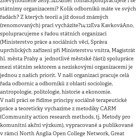
znevýhodněné ženy.:14Daniel TomášSpolupracujete i se
státnímy organizacemi? Kolik odborníků máte ve svých
řadách? Z kterých teorií a již dosud známých
(renomovaných) prací vycházíte?14:12Eva KavkováAno,
spolupracujeme s řadou státních organizací
(Ministerstvo práce a sociálních věcí, Správa
uprchlických zařízení při Ministerstvu vnitra, Magistrát
hl. města Prahy a jednotlivé městské části) spolupráce
mezi státním sektorem a neziskovými organizacemi je
jednou z našich priorit. V naší organizaci pracuje celá
řada odbornic a odborníků z oblasti sociologie,
antropologie, politologie, historie a ekonomie.
V naší práci se řídíme principy sociálně terapeutické
práce a teoreticky vychazíme z metodiky CARM
(Community action research methods, tj. Metody pro
komunitní akční výzkum), vypracované a publikované
v rámci North Anglia Open College Network, Great