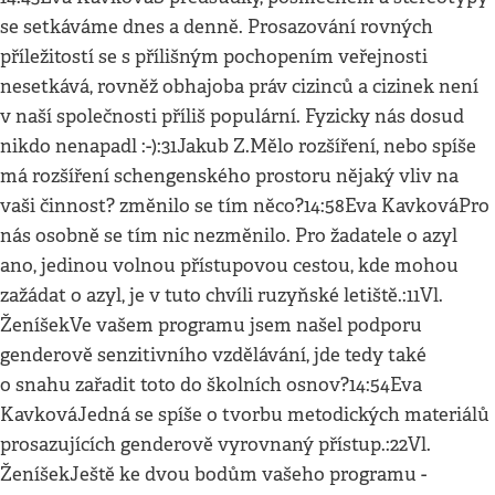
se setkáváme dnes a denně. Prosazování rovných
příležitostí se s přílišným pochopením veřejnosti
nesetkává, rovněž obhajoba práv cizinců a cizinek není
v naší společnosti příliš populární. Fyzicky nás dosud
nikdo nenapadl :-):31Jakub Z.Mělo rozšíření, nebo spíše
má rozšíření schengenského prostoru nějaký vliv na
vaši činnost? změnilo se tím něco?14:58Eva KavkováPro
nás osobně se tím nic nezměnilo. Pro žadatele o azyl
ano, jedinou volnou přístupovou cestou, kde mohou
zažádat o azyl, je v tuto chvíli ruzyňské letiště.:11Vl.
ŽeníšekVe vašem programu jsem našel podporu
genderově senzitivního vzdělávání, jde tedy také
o snahu zařadit toto do školních osnov?14:54Eva
KavkováJedná se spíše o tvorbu metodických materiálů
prosazujících genderově vyrovnaný přístup.:22Vl.
ŽeníšekJeště ke dvou bodům vašeho programu -