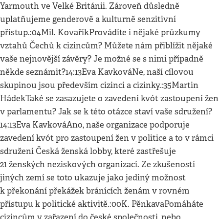
Yarmouth ve Velké Británii. Zároveň důsledně
uplatňujeme genderově a kulturně senzitivní
přístup.:04Mil. KovaříkProvádíte i nějaké průzkumy
vztahů Čechů k cizincům? Můžete nám přiblížit nějaké
vaše nejnovější závěry? Je možné se s nimi případně
někde seznámit?14:13Eva KavkováNe, naší cílovou
skupinou jsou především cizinci a cizinky.:35Martin
HádekTaké se zasazujete o zavedení kvót zastoupení žen
v parlamentu? Jak se k této otázce staví vaše sdružení?
14:13Eva KavkováAno, naše organizace podporuje
zavedení kvót pro zastoupení žen v politice a to v rámci
sdružení Česká ženská lobby, které zastřešuje
21 ženských neziskových organizací. Ze zkušeností
jiných zemí se toto ukazuje jako jediný možnost
k překonání překážek bránících ženám v rovném
přístupu k politické aktivitě.:00K. PěnkavaPomáháte
cizincům v zařazení do české společnosti, nebo