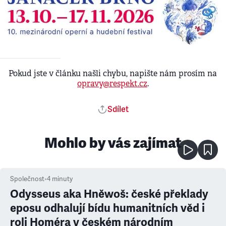
Pokud jste v článku našli chybu, napište nám prosím na
opravy@respekt.cz
.
Sdílet
Mohlo by vás zajímat
Společnost
•
4
minuty
Odysseus aka Hněwoš: české překlady
eposu odhalují bídu humanitních věd i
roli Homéra v českém národním