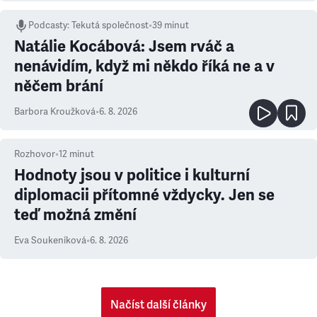
Podcasty
:
Tekutá společnost
•
39 minut
Natálie Kocábová: Jsem rváč a
nenávidím, když mi někdo říká ne a v
něčem brání
Barbora Kroužková
•
6. 8. 2026
Rozhovor
•
12
minut
Hodnoty jsou v politice i kulturní
diplomacii přítomné vždycky. Jen se
teď možná změní
Eva Soukeníková
•
6. 8. 2026
Načíst další články