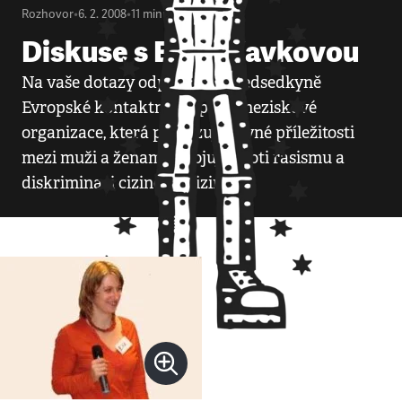
Rozhovor
•
6. 2. 2008
•
11
minut
Diskuse s Evou Kavkovou
Na vaše dotazy odpovídala předsedkyně
Evropské kontaktní skupiny - neziskové
organizace, která prosazuje rovné příležitosti
mezi muži a ženami a bojuje proti rasismu a
diskriminaci cizinek a cizinců.