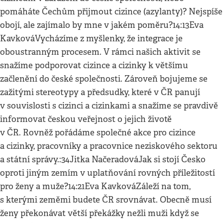
pomáháte Čechům přijmout cizince (azylanty)? Nejspíše
obojí, ale zajímalo by mne v jakém poměru?14:13Eva
KavkováVycházíme z myšlenky, že integrace je
oboustranným procesem. V rámci našich aktivit se
snažíme podporovat cizince a cizinky k většímu
začlenění do české společnosti. Zároveň bojujeme se
zažitými stereotypy a předsudky, které v ČR panují
v souvislosti s cizinci a cizinkami a snažíme se pravdivě
informovat českou veřejnost o jejich životě
v ČR. Rovněž pořádáme společné akce pro cizince
a cizinky, pracovníky a pracovnice neziskového sektoru
a státní správy.:34Jitka NačeradováJak si stojí Česko
oproti jiným zemím v uplatňování rovných příležitostí
pro ženy a muže?14:21Eva KavkováZáleží na tom,
s kterými zeměmi budete ČR srovnávat. Obecně musí
ženy překonávat větší překážky nežli muži když se