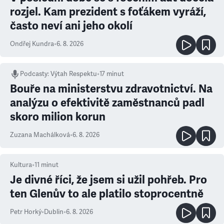
rozjel. Kam prezident s foťákem vyráží,
často neví ani jeho okolí
Ondřej Kundra
•
6. 8. 2026
Podcasty
:
Výtah Respektu
•
17 minut
Bouře na ministerstvu zdravotnictví. Na
analýzu o efektivitě zaměstnanců padl
skoro milion korun
Zuzana Machálková
•
6. 8. 2026
Kultura
•
11
minut
Je divné říci, že jsem si užil pohřeb. Pro
ten Glenův to ale platilo stoprocentně
Petr Horký
•
Dublin
•
6. 8. 2026