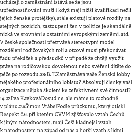
ucházejí o zaměstnání (stává se že jsou
upřednostňováni muži i když mají nižší kvalifikaci nežli
jejich ženské protějšky), stále existují platové rozdíly na
stejných pozicích, zastoupení žen v politice je skandálně
nízká ve srovnání s ostatními evropskými zeměmi, atd.
V české společnosti přetrvává stereotypní model
rozdělení rodičovských rolí a otcové musí překonávat
řadu překážek a předsudků v případě že chtějí využít
práva na rodičovskou dovolenou nebo svěření dítěte do
péče po rozvodu.:08B. T.Zaměstnává vaše Ženská lobby
nějakého profesionálního lobistu? Absolvují členky vaší
organizace nějaká školení ke zefektivnění své činnosti?
14:22Eva KavkováDosud ne, ale máme to rozhodně
v plánu.:26Šimon VrábelPodle průzkumu, který otiskl
Respekt č.6, při kterém CVVM zjišťovalo vztah Čechů
k jiným národnostem, mají Češi kladnější vztah
k národnostem na západ od nás a horší vzath s lidmi