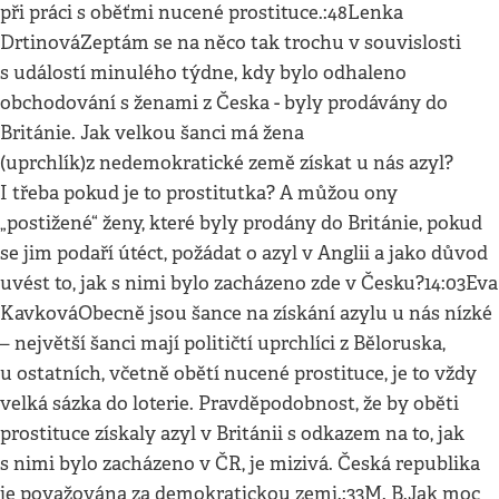
při práci s oběťmi nucené prostituce.:48Lenka
DrtinováZeptám se na něco tak trochu v souvislosti
s událostí minulého týdne, kdy bylo odhaleno
obchodování s ženami z Česka - byly prodávány do
Británie. Jak velkou šanci má žena
(uprchlík)z nedemokratické země získat u nás azyl?
I třeba pokud je to prostitutka? A můžou ony
„postižené“ ženy, které byly prodány do Británie, pokud
se jim podaří útéct, požádat o azyl v Anglii a jako důvod
uvést to, jak s nimi bylo zacházeno zde v Česku?14:03Eva
KavkováObecně jsou šance na získání azylu u nás nízké
– největší šanci mají političtí uprchlíci z Běloruska,
u ostatních, včetně obětí nucené prostituce, je to vždy
velká sázka do loterie. Pravděpodobnost, že by oběti
prostituce získaly azyl v Británii s odkazem na to, jak
s nimi bylo zacházeno v ČR, je mizivá. Česká republika
je považována za demokratickou zemi.:33M. B.Jak moc