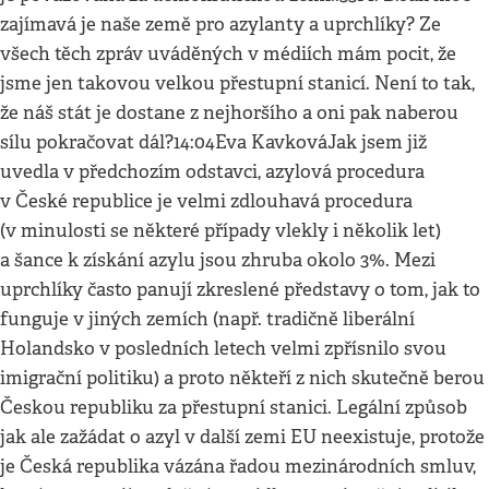
zajímavá je naše země pro azylanty a uprchlíky? Ze
všech těch zpráv uváděných v médiích mám pocit, že
jsme jen takovou velkou přestupní stanicí. Není to tak,
že náš stát je dostane z nejhoršího a oni pak naberou
sílu pokračovat dál?14:04Eva KavkováJak jsem již
uvedla v předchozím odstavci, azylová procedura
v České republice je velmi zdlouhavá procedura
(v minulosti se některé případy vlekly i několik let)
a šance k získání azylu jsou zhruba okolo 3%. Mezi
uprchlíky často panují zkreslené představy o tom, jak to
funguje v jiných zemích (např. tradičně liberální
Holandsko v posledních letech velmi zpřísnilo svou
imigrační politiku) a proto někteří z nich skutečně berou
Českou republiku za přestupní stanici. Legální způsob
jak ale zažádat o azyl v další zemi EU neexistuje, protože
je Česká republika vázána řadou mezinárodních smluv,