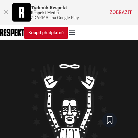
Týdeník Respekt
×
ZOBRAZIT
Respekt Media
ZDARMA - na Google Play
Koupit předplatné