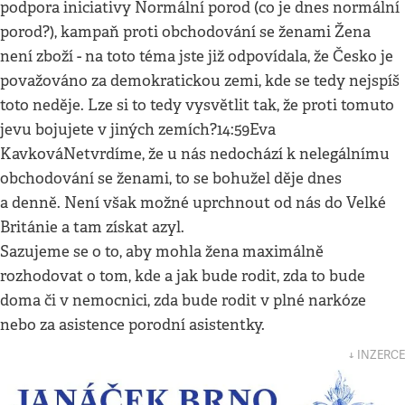
podpora iniciativy Normální porod (co je dnes normální
porod?), kampaň proti obchodování se ženami Žena
není zboží - na toto téma jste již odpovídala, že Česko je
považováno za demokratickou zemi, kde se tedy nejspíš
toto neděje. Lze si to tedy vysvětlit tak, že proti tomuto
jevu bojujete v jiných zemích?14:59Eva
KavkováNetvrdíme, že u nás nedochází k nelegálnímu
obchodování se ženami, to se bohužel děje dnes
a denně. Není však možné uprchnout od nás do Velké
Británie a tam získat azyl.
Sazujeme se o to, aby mohla žena maximálně
rozhodovat o tom, kde a jak bude rodit, zda to bude
doma či v nemocnici, zda bude rodit v plné narkóze
nebo za asistence porodní asistentky.
↓ INZERCE