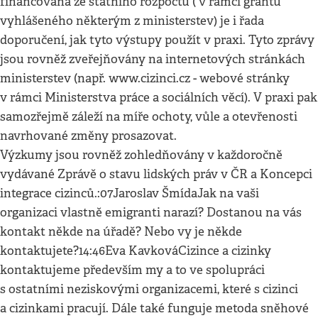
financovaná ze státního rozpočtu ( v rámci grantu
vyhlášeného některým z ministerstev) je i řada
doporučení, jak tyto výstupy použít v praxi. Tyto zprávy
jsou rovněž zveřejňovány na internetových stránkách
ministerstev (např. www.cizinci.cz - webové stránky
v rámci Ministerstva práce a sociálních věcí). V praxi pak
samozřejmě záleží na míře ochoty, vůle a otevřenosti
navrhované změny prosazovat.
Výzkumy jsou rovněž zohledňovány v každoročně
vydávané Zprávě o stavu lidských práv v ČR a Koncepci
integrace cizinců.:07Jaroslav ŠmídaJak na vaši
organizaci vlastně emigranti narazí? Dostanou na vás
kontakt někde na úřadě? Nebo vy je někde
kontaktujete?14:46Eva KavkováCizince a cizinky
kontaktujeme především my a to ve spolupráci
s ostatními neziskovými organizacemi, které s cizinci
a cizinkami pracují. Dále také funguje metoda sněhové