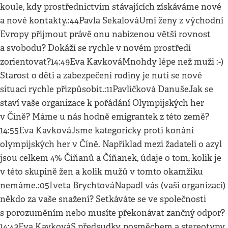
koule, kdy prostřednictvím stávajících získáváme nové
a nové kontakty.:44Pavla SekalováUmí ženy z východní
Evropy přijmout právě onu nabízenou větší rovnost
a svobodu? Dokáží se rychle v novém prostředí
zorientovat?14:49Eva KavkováMnohdy lépe než muži :-)
Starost o děti a zabezpečení rodiny je nutí se nové
situaci rychle přizpůsobit.:11Pavlíčková DanušeJak se
staví vaše organizace k pořádání Olympijských her
v Číně? Máme u nás hodně emigrantek z této země?
14:55Eva KavkováJsme kategoricky proti konání
olympijských her v Číně. Například mezi žadateli o azyl
jsou celkem 4% Číňanů a Číňanek, údaje o tom, kolik je
v této skupině žen a kolik mužů v tomto okamžiku
nemáme.:05Iveta BrychtováNapadl vás (vaši organizaci)
někdo za vaše snažení? Setkáváte se ve společnosti
s porozuměním nebo musíte překonávat zančný odpor?
14:43Eva KavkováS předsudky, posměchem a stereotypy