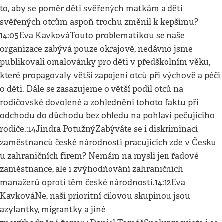
to, aby se poměr dětí svěřených matkám a dětí
svěřených otcům aspoň trochu změnil k kepšímu?
14:05Eva KavkováTouto problematikou se naše
organizace zabývá pouze okrajově, nedávno jsme
publikovali omalovánky pro děti v předškolním věku,
které propagovaly větší zapojení otců při výchově a péči
o děti. Dále se zasazujeme o větší podíl otců na
rodičovské dovolené a zohlednění tohoto faktu při
odchodu do důchodu bez ohledu na pohlaví pečujícího
rodiče.:14Jindra PotužnýZabýváte se i diskriminací
zaměstnanců české národnosti pracujících zde v Česku
u zahraničních firem? Nemám na mysli jen řadové
zaměstnance, ale i zvýhodňování zahraničních
manažerů oproti těm české národnosti.14:12Eva
KavkováNe, naší prioritní cílovou skupinou jsou
azylantky, migrantky a jiné