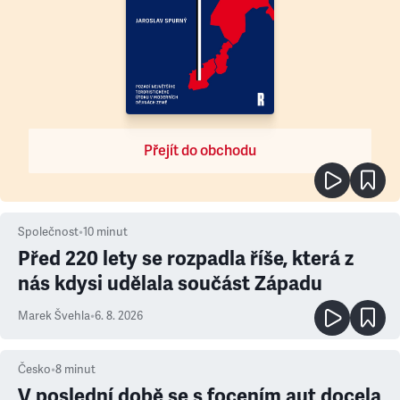
Přejít do obchodu
Společnost
•
10
minut
Před 220 lety se rozpadla říše, která z
nás kdysi udělala součást Západu
Marek Švehla
•
6. 8. 2026
Česko
•
8
minut
V poslední době se s focením aut docela