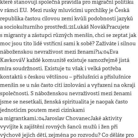
které stanovují společná pravidla pro migrační politiku
v rámci EU. Mezi rusky mluvícími uprchlíky je Česká
republika častou cílovou zemí kvůli podobnosti jazyků
a sociokulturního prostředí.:21Lukáš NovákPracujete
s migranty a zástupci různých menšin, chci se zeptat jak
moc jsou tito lidé vstřícní sami k sobě? Zažíváte i silnou
náboženskou nevraživost mezi ženami?14:04Eva
KavkováV každé komunitě existuje samozřejmě jistá
míra soudržnosti. Existuje tu však i velká potřeba
kontaktů s českou většinou – příslušníci a příslušnice
menšin se u nás často cítí izolováni a vyřazeni na okraji
společnosti. S náboženskou nevraživostí mezi ženami
jsme se nesetkali, ženská spiritualita je naopak často
jednotícím poutem mezi cizinkami
a migrantkami.:04Jaroslav ChovanecJaké aktivity
vyvíjíte k zajištění rovných šanců mužů i žen při
výchově jejich dětí, zejména po rozvodu? Co děláte pro