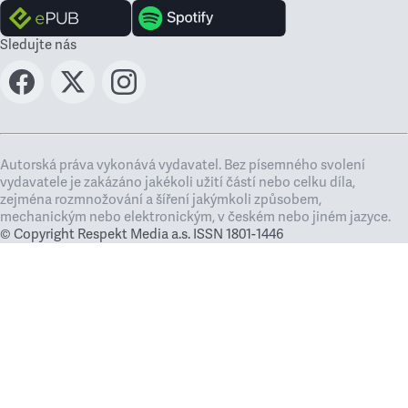
Sledujte nás
Autorská práva vykonává vydavatel. Bez písemného svolení
vydavatele je zakázáno jakékoli užití částí nebo celku díla,
zejména rozmnožování a šíření jakýmkoli způsobem,
mechanickým nebo elektronickým, v českém nebo jiném jazyce.
© Copyright Respekt Media a.s. ISSN 1801-1446