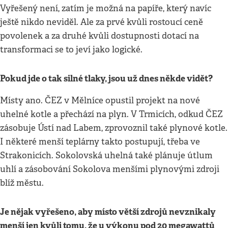
Vyřešený není, zatím je možná na papíře, který navíc
ještě nikdo neviděl. Ale za prvé kvůli rostoucí ceně
povolenek a za druhé kvůli dostupnosti dotací na
transformaci se to jeví jako logické.
Pokud jde o tak silné tlaky, jsou už dnes někde vidět?
Místy ano. ČEZ v Mělníce opustil projekt na nové
uhelné kotle a přechází na plyn. V Trmicích, odkud ČEZ
zásobuje Ústí nad Labem, zprovoznil také plynové kotle.
I některé menší teplárny takto postupují, třeba ve
Strakonicích. Sokolovská uhelná také plánuje útlum
uhlí a zásobování Sokolova menšími plynovými zdroji
blíž městu.
Je nějak vyřešeno, aby místo větší zdrojů nevznikaly
menší jen kvůli tomu, že u výkonu pod 20 megawattů