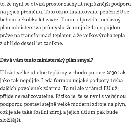
to, že nyní se otvírá prostor zachytit nejrůznější podporu
na jejich přeměnu. Toto okno financované penězi EU se
během několika let zavře. Tomu odpovídá i nedávný
plán ministerstva průmyslu, že unijní zdroje půjdou
právě na transformaci tepláren a že velkovýroba tepla
z uhlí do deseti let zanikne.
Dává vám tento ministerský plán smysl?
Udržet velké uhelné teplárny v chodu po roce 2030 tak
jako tak nepůjde. Leda formou nějaké podpory, třeba
dalších povolenek zdarma. To mi ale v rámci EU už
přijde nerealizovatelné. Riziko je, že se nyní s veřejnou
podporou postaví stejně velké moderní zdroje na plyn,
což je ale také fosilní zdroj, a jejich útlum pak bude
složitější.