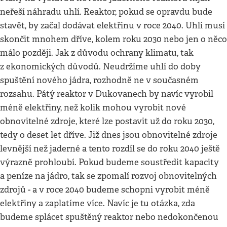
neřeší náhradu uhlí. Reaktor, pokud se opravdu bude
stavět, by začal dodávat elektřinu v roce 2040. Uhlí musí
skončit mnohem dříve, kolem roku 2030 nebo jen o něco
málo později. Jak z důvodu ochrany klimatu, tak
z ekonomických důvodů. Neudržíme uhlí do doby
spuštění nového jádra, rozhodně ne v současném
rozsahu. Pátý reaktor v Dukovanech by navíc vyrobil
méně elektřiny, než kolik mohou vyrobit nové
obnovitelné zdroje, které lze postavit už do roku 2030,
tedy o deset let dříve. Již dnes jsou obnovitelné zdroje
levnější než jaderné a tento rozdíl se do roku 2040 ještě
výrazně prohloubí. Pokud budeme soustředit kapacity
a peníze na jádro, tak se zpomalí rozvoj obnovitelných
zdrojů - a v roce 2040 budeme schopni vyrobit méně
elektřiny a zaplatíme více. Navíc je tu otázka, zda
budeme splácet spuštěný reaktor nebo nedokončenou