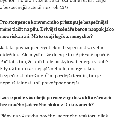
bychom ho brali vážně. Je to rozhodně realističtější
a bezpečnější scénář než rok 2038.
Pro stoupence konvenčního přístupu je bezpečnější
méně tlačit na pilu. Dřívější scénáře berou naopak jako
moc riskantní. Má to svoji logiku, nemyslíte?
Já také považuji energetickou bezpečnost za velmi
důležitou. Ale myslím, že dnes je to už přesně opačně.
Počítat s tím, že uhlí bude poskytovat energii v době,
kdy už tomu tak nejspíš nebude, energetickou
bezpečnost ohrožuje. Čím pozdější termín, tím je
nepoužitelnost uhlí pravděpodobnější.
Lze se podle vás obejít po roce 2030 bez uhlí a zároveň
bez nového jaderného bloku v Dukovanech?
Plány na výstavbu nového jaderného reaktoru nijak