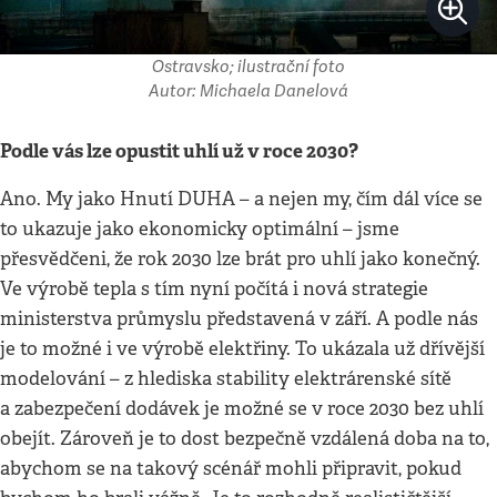
Ostravsko; ilustrační foto
Autor: Michaela Danelová
Podle vás lze opustit uhlí už v roce 2030?
Ano. My jako Hnutí DUHA – a nejen my, čím dál více se
to ukazuje jako ekonomicky optimální – jsme
přesvědčeni, že rok 2030 lze brát pro uhlí jako konečný.
Ve výrobě tepla s tím nyní počítá i nová strategie
ministerstva průmyslu představená v září. A podle nás
je to možné i ve výrobě elektřiny. To ukázala už dřívější
modelování – z hlediska stability elektrárenské sítě
a zabezpečení dodávek je možné se v roce 2030 bez uhlí
obejít. Zároveň je to dost bezpečně vzdálená doba na to,
abychom se na takový scénář mohli připravit, pokud