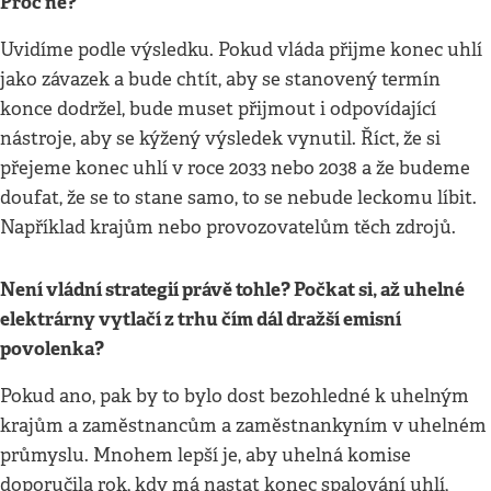
Proč ne?
Uvidíme podle výsledku. Pokud vláda přijme konec uhlí
jako závazek a bude chtít, aby se stanovený termín
konce dodržel, bude muset přijmout i odpovídající
nástroje, aby se kýžený výsledek vynutil. Říct, že si
přejeme konec uhlí v roce 2033 nebo 2038 a že budeme
doufat, že se to stane samo, to se nebude leckomu líbit.
Například krajům nebo provozovatelům těch zdrojů.
Není vládní strategií právě tohle? Počkat si, až uhelné
elektrárny vytlačí z trhu čím dál dražší emisní
povolenka?
Pokud ano, pak by to bylo dost bezohledné k uhelným
krajům a zaměstnancům a zaměstnankyním v uhelném
průmyslu. Mnohem lepší je, aby uhelná komise
doporučila rok, kdy má nastat konec spalování uhlí,