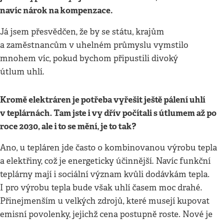
navíc nárok na kompenzace.
Já jsem přesvědčen, že by se státu, krajům
a zaměstnancům v uhelném průmyslu vymstilo
mnohem víc, pokud bychom připustili divoký
útlum uhlí.
Kromě elektráren je potřeba vyřešit ještě pálení uhlí
v teplárnách. Tam jste i vy dřív počítali s útlumem až po
roce 2030, ale i to se mění, je to tak?
Ano, u tepláren jde často o kombinovanou výrobu tepla
a elektřiny, což je energeticky účinnější. Navíc funkční
teplárny mají i sociální význam kvůli dodávkám tepla.
I pro výrobu tepla bude však uhlí časem moc drahé.
Přinejmenším u velkých zdrojů, které musejí kupovat
emisní povolenky, jejichž cena postupně roste. Nové je