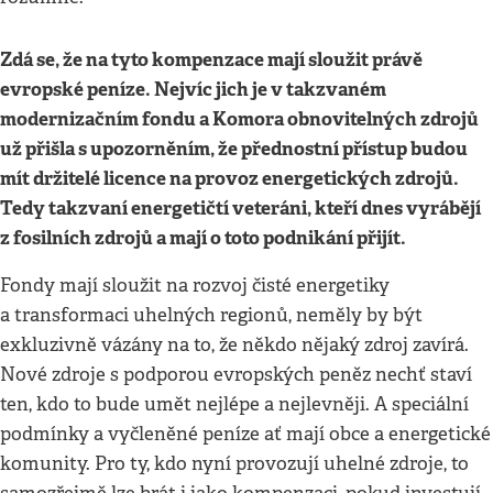
Zdá se, že na tyto kompenzace mají sloužit právě
evropské peníze. Nejvíc jich je v takzvaném
modernizačním fondu a Komora obnovitelných zdrojů
už přišla s upozorněním, že přednostní přístup budou
mít držitelé licence na provoz energetických zdrojů.
Tedy takzvaní energetičtí veteráni, kteří dnes vyrábějí
z fosilních zdrojů a mají o toto podnikání přijít.
Fondy mají sloužit na rozvoj čisté energetiky
a transformaci uhelných regionů, neměly by být
exkluzivně vázány na to, že někdo nějaký zdroj zavírá.
Nové zdroje s podporou evropských peněz nechť staví
ten, kdo to bude umět nejlépe a nejlevněji. A speciální
podmínky a vyčleněné peníze ať mají obce a energetické
komunity. Pro ty, kdo nyní provozují uhelné zdroje, to