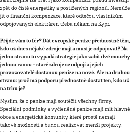
samozřejmě lze brát i jako kompenzaci, pokud investují
zpět do čisté energetiky a postižených regionů. Nemůže
jít o finanční kompenzace, které odtečou vlastníkům
odpojovaných elektráren třeba někam na Kypr.
Přijde vám to fér? Dát evropské peníze přednostně těm,
kdo už dnes nějaké zdroje mají a musí je odpojovat? Na
jednu stranu to vypadá strategie jako zabít dvě mouchy
jednou ranou – staré zdroje se odpojí a jejich
provozovatelé dostanou peníze na nové. Ale na druhou
stranu: proč má podporu přednostně dostat ten, kdo už
na trhu je?
Myslím, že o peníze mají soutěžit všechny firmy.
Speciální podmínky a vyčleněné peníze mají mít hlavně
obce a energetické komunity, které prostě nemají
takové možnosti a budou realizovat menší projekty,