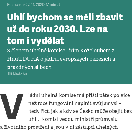
Rozhovor
•
27. 11. 2020
•
17
minut
Uhlí bychom se měli zbavit
už do roku 2030. Lze na
tom i vydělat
S členem uhelné komise Jiřím Koželouhem z
Hnutí DUHA o jádru, evropských penězích a
prázdných slibech
Jiří Nádoba
V
ládní uhelná komise má příští pátek po více
než roce fungování naplnit svůj smysl –
tedy říct, jak a kdy se Česko může obejít bez
uhlí. Komisi vedou ministři průmyslu
a životního prostředí a jsou v ní zástupci uhelných