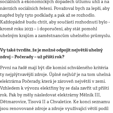
sociálních a ekonomických dopadech útlumu uhlí a na
návrzích sociálních řešení. Považoval bych za lepší, aby
napřed byly tyto podklady, a pak až se rozhodlo.
Každopádně budu chtít, aby součástí rozhodnutí bylo -
kromě roku 2033 – i doporučení, aby stát pomohl
uhelným krajům a zaměstnancům uhelného průmyslu.
Vy také tvrdíte, že je možné odpojit největší uhelný
zdroj – Počerady – už příští rok?
První na řadě mají být dle komisí schváleného kritéria
ty nejplýtvavější zdroje. Úplně nejhůř je na tom uhelná
elektrárna Počerady, která je zároveň největší v zemi.
Vzhledem k vývozu elektřiny by se dala zavřít už příští
rok. Pak by měly následovat elektrárny Mělník III,
Dětmarovice, Tisová II a Chvaletice. Ke konci seznamu
jsou renovované zdroje a zdroje využívající větší podíl