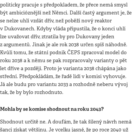
politicky pracuje s předpokladem, že přece nemá smysl
být ambicióznější než Němci. Další častý argument je, že
se nelze uhlí vzdát dřív, než poběží nový reaktor
v Dukovanech. Kdyby vláda připustila, že o konci uhlí
lze uvažovat dřív, ztratila by pro Dukovany jeden
z argumentů. Jinak je ale rok 2038 určen spíš náhodně.
Kvůli tomu, že státní podnik ČEPS zpracoval model do
roku 2038 a k němu se pak rozpracovaly varianty o pět
let dříve a později. Proto je varianta 2038 chápána jako
střední. Předpokládám, že řadě lidí v komisi vyhovuje.
Já ale budu pro variantu 2033 a rozhodně neberu vývoj
tak, že by bylo rozhodnuto.
Mohla by se komise shodnout na roku 2043?
Shodnout určitě ne. A doufám, že tak šílený návrh nemá
šanci získat většinu. Je vcelku jasné, že po roce 2040 už