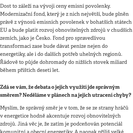
Dost to záleží na vývoji ceny emisní povolenky.
Modernizační fond, který je z nich největší, bude plněn
právě z výnosů emisních povolenek v bohatších státech
EU a bude platit rozvoj obnovitelných zdrojů v chudších
zemích, jako je Česko. Fond pro spravedlivou
transformaci zase bude dávat peníze nejen do
energetiky, ale i do dalších potřeb uhelných regionů.
Řádově to půjde dohromady do nižších stovek miliard
během příštích deseti let.
Zdá se vám, že debata o jejich využití jde správným
směrem? Neděláme v plánech na jejich utracení chyby?
Myslím, že správný směr je v tom, že se ze strany hráčů
v energetice hodně akcentuje rozvoj obnovitelných
zdrojů. Jiná věc je, že zatím je podceňován potenciál
komunitní a obecní energetiky. A naopak příliš velké