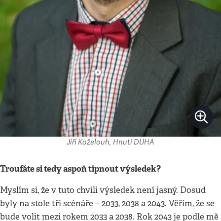
Jiří Koželouh, Hnutí DUHA
Troufáte si tedy aspoň tipnout výsledek?
Myslím si, že v tuto chvíli výsledek není jasný. Dosud
byly na stole tři scénáře – 2033, 2038 a 2043. Věřím, že se
bude volit mezi rokem 2033 a 2038. Rok 2043 je podle mě