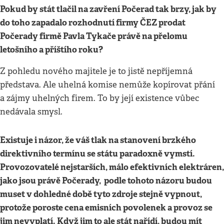
Pokud by stát tlačil na zavření Počerad tak brzy, jak by
do toho zapadalo rozhodnutí firmy ČEZ prodat
Počerady firmě Pavla Tykače právě na přelomu
letošního a příštího roku?
Z pohledu nového majitele je to jistě nepříjemná
představa. Ale uhelná komise nemůže kopírovat přání
a zájmy uhelných firem. To by její existence vůbec
nedávala smysl.
Existuje i názor, že váš tlak na stanovení brzkého
direktivního termínu se státu paradoxně vymstí.
Provozovatelé nejstarších, málo efektivních elektráren,
jako jsou právě Počerady, podle tohoto názoru budou
muset v dohledné době tyto zdroje stejně vypnout,
protože poroste cena emisních povolenek a provoz se
jim nevyplatí. Když jim to ale stát nařídí, budou mít