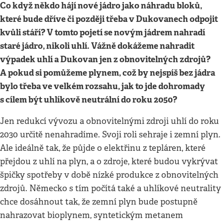
Co když někdo hájí nové jádro jako náhradu bloků,
které bude dříve či později třeba v Dukovanech odpojit
kvůli stáří? V tomto pojetí se novým jádrem nahradí
staré jádro, nikoli uhlí. Vážně dokážeme nahradit
výpadek uhlí a Dukovan jen z obnovitelných zdrojů?
A pokud si pomůžeme plynem, což by nejspíš bez jádra
bylo třeba ve velkém rozsahu, jak to jde dohromady
s cílem být uhlíkově neutrální do roku 2050?
Jen redukcí vývozu a obnovitelnými zdroji uhlí do roku
2030 určitě nenahradíme. Svoji roli sehraje i zemní plyn.
Ale ideálně tak, že půjde o elektřinu z tepláren, které
přejdou z uhlí na plyn, a o zdroje, které budou vykrývat
špičky spotřeby v době nízké produkce z obnovitelných
zdrojů. Německo s tím počítá také a uhlíkové neutrality
chce dosáhnout tak, že zemní plyn bude postupně
nahrazovat bioplynem, syntetickým metanem