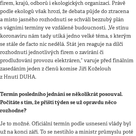
firem, krajů, odborů i ekologických organizací. Právě
podle ekologů však hrozí, že debata půjde do ztracena
a místo jasného rozhodnutí se schválí bezzubý plán
s vágními termíny ve vzdálené budoucnosti. „Ve stínu
koronaviru nám tady utíká jedno velké téma, s kterým
se stále de facto nic nedělá. Stát jen reaguje na dílčí
rozhodnutí jednotlivých firem o zavírání či
prodlužování provozu elektráren,“ varuje před finálním
zasedáním jeden z členů komise Jiří Koželouh
z Hnutí DUHA.
Termín posledního jednání se několikrát posouval.
Počítáte s tím, že příští týden se už opravdu něco
rozhodne?
Je to možné. Oficiální termín podle usnesení vlády byl
už na konci září. To se nestihlo a ministr průmyslu poté