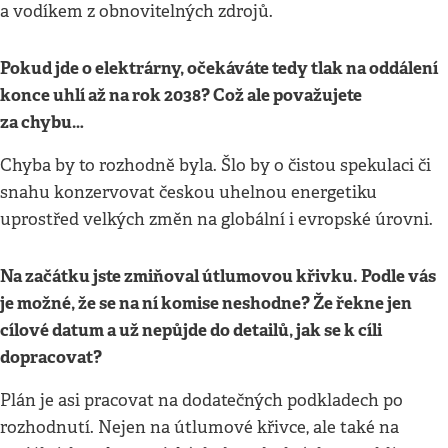
a vodíkem z obnovitelných zdrojů.
Pokud jde o elektrárny, očekáváte tedy tlak na oddálení
konce uhlí až na rok 2038? Což ale považujete
za chybu…
Chyba by to rozhodně byla. Šlo by o čistou spekulaci či
snahu konzervovat českou uhelnou energetiku
uprostřed velkých změn na globální i evropské úrovni.
Na začátku jste zmiňoval útlumovou křivku. Podle vás
je možné, že se na ní komise neshodne? Že řekne jen
cílové datum a už nepůjde do detailů, jak se k cíli
dopracovat?
Plán je asi pracovat na dodatečných podkladech po
rozhodnutí. Nejen na útlumové křivce, ale také na