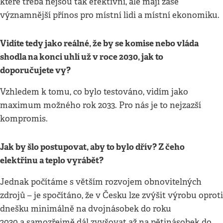
které třeba nejsou tak efektivní, ale mají zase
významnější přínos pro místní lidi a místní ekonomiku.
Vidíte tedy jako reálné, že by se komise nebo vláda
shodla na konci uhlí už v roce 2030, jak to
doporučujete vy?
Vzhledem k tomu, co bylo testováno, vidím jako
maximum možného rok 2033. Pro nás je to nejzazší
kompromis.
Jak by šlo postupovat, aby to bylo dřív? Z čeho
elektřinu a teplo vyrábět?
Jednak počítáme s větším rozvojem obnovitelných
zdrojů – je spočítáno, že v Česku lze zvýšit výrobu oproti
dnešku minimálně na dvojnásobek do roku
2030 a samozřejmě dál zvyšovat až na pětinásobek do