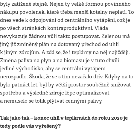
byly zatížené stejně. Nejen ty velké formou povinného
nákupu povolenek, které třeba menší kotelny neplatí. To
dnes vede k odpojování od centrálního vytápění, což je
po všech stránkách kontraproduktivní. Vláda
nevykazuje žádnou vůli takto postupovat. Zelenou má
jiný, již zmíněný plán na dotovaný přechod od uhlí
k jiným zdrojům. A zdá se, že i teplárny na něj najíždějí.
Změna paliva na plyn a na biomasu je v tuto chvíli
jediné východisko, aby se centrální vytápění
nerozpadlo. Škoda, že se s tím nezačalo dřív. Kdyby na to
bylo patnáct let, byl by větší prostor souběžně snižovat
spotřebu a výsledné zdroje lépe optimalizovat
a nemuselo se tolik plýtvat cennými palivy.
Tak jako tak – konec uhlí v teplárnách do roku 2030 je
tedy podle vás vyřešený?