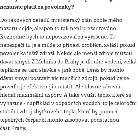
nemusíte platit za povolenky?
Do takových detailů ministerský plán podle mého
názoru nejde, alespoň to tak není prezentováno.
Rozhodně bych to nepovažoval za vyřešené. To
nebezpečí tu je a může to přinést problém, zvlášť pokud
povolenka ještě zdraží. Někde ale menší zdroje můžou
dávat smysl. Z Mělníka do Prahy je dlouhé vedení, velká
teplárna se tam stavěla v jiné době. Dnes by mohlo
dávat smysl postavit víc menších zdrojů, pokud by se
povedlo je efektivněji umístit. Ale hlavně zároveň
hledat maximální úspory. A také využít teplo, které se
vyhazuje - například v odpadních vodách, to je celoroční
stabilní zdroj zbytkového tepla, které by pomocí
tepelných čerpadel mohlo zásobovat podstatnou
část Prahy.