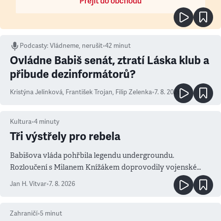
Přejít do obchodu
Podcasty
:
Vládneme, nerušit
•
42 minut
Ovládne Babiš senát, ztratí Láska klub a
přibude dezinformátorů?
Kristýna Jelínková
,
František Trojan
,
Filip Zelenka
•
7. 8. 2026
Kultura
•
4
minuty
Tři výstřely pro rebela
Babišova vláda pohřbila legendu undergroundu.
Rozloučení s Milanem Knížákem doprovodily vojenské
salvy i kritika pokrokářů
Jan H. Vitvar
•
7. 8. 2026
Zahraničí
•
5
minut