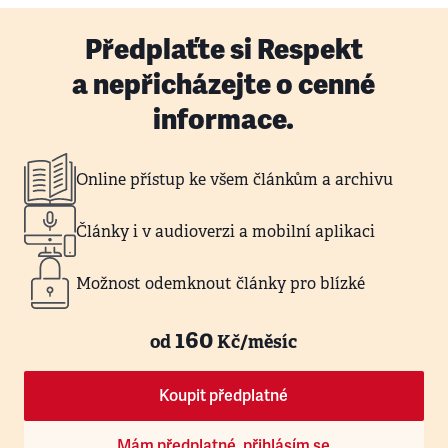
Předplaťte si Respekt
a nepřicházejte o cenné
informace.
Online přístup ke všem článkům a archivu
Články i v audioverzi a mobilní aplikaci
Možnost odemknout články pro blízké
160
od
Kč/měsíc
Koupit předplatné
Mám předplatné, přihlásím se