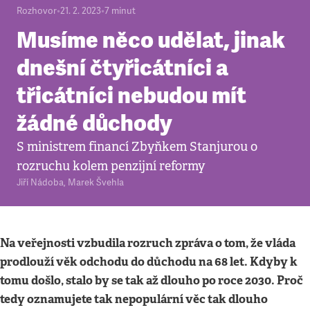
Rozhovor
•
21. 2. 2023
•
7
minut
Musíme něco udělat, jinak
dnešní čtyřicátníci a
třicátníci nebudou mít
žádné důchody
S ministrem financí Zbyňkem Stanjurou o
rozruchu kolem penzijní reformy
Jiří Nádoba
,
Marek Švehla
Na veřejnosti vzbudila rozruch zpráva o tom, že vláda
prodlouží věk odchodu do důchodu na 68 let. Kdyby k
tomu došlo, stalo by se tak až dlouho po roce 2030. Proč
tedy oznamujete tak nepopulární věc tak dlouho