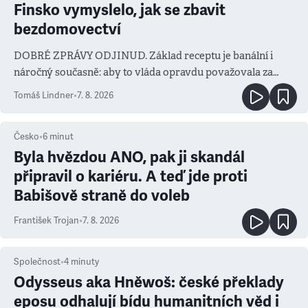
Finsko vymyslelo, jak se zbavit
bezdomovectví
DOBRÉ ZPRÁVY ODJINUD. Základ receptu je banální i
náročný současně: aby to vláda opravdu považovala za
prioritu
Tomáš Lindner
•
7. 8. 2026
Česko
•
6
minut
Byla hvězdou ANO, pak ji skandál
připravil o kariéru. A teď jde proti
Babišově straně do voleb
František Trojan
•
7. 8. 2026
Společnost
•
4
minuty
Odysseus aka Hněwoš: české překlady
eposu odhalují bídu humanitních věd i