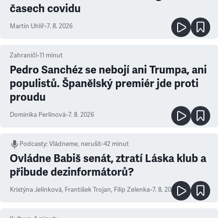
časech covidu
Martin Uhlíř
•
7. 8. 2026
Zahraničí
•
11
minut
Pedro Sanchéz se nebojí ani Trumpa, ani
populistů. Španělský premiér jde proti
proudu
Dominika Perlínová
•
7. 8. 2026
Podcasty
:
Vládneme, nerušit
•
42 minut
Ovládne Babiš senát, ztratí Láska klub a
přibude dezinformátorů?
Kristýna Jelínková
,
František Trojan
,
Filip Zelenka
•
7. 8. 2026