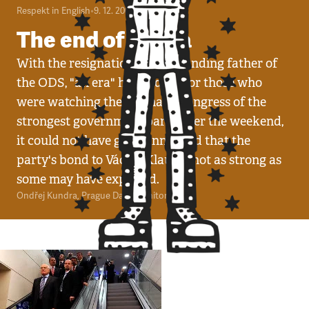
Respekt in English
•
9. 12. 2008
•
4
minuty
The end of an era
With the resignation of the founding father of
the ODS, "an era" has ended. For those who
were watching the dramatic congress of the
strongest government party over the weekend,
it could not have gone unnoticed that the
party's bond to Václav Klaus is not as strong as
some may have expected.
Ondřej Kundra
,
Prague Daily Monitor