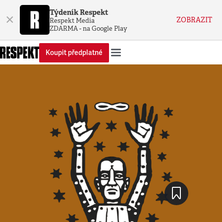
Týdeník Respekt
×
ZOBRAZIT
Respekt Media
ZDARMA - na Google Play
Koupit předplatné