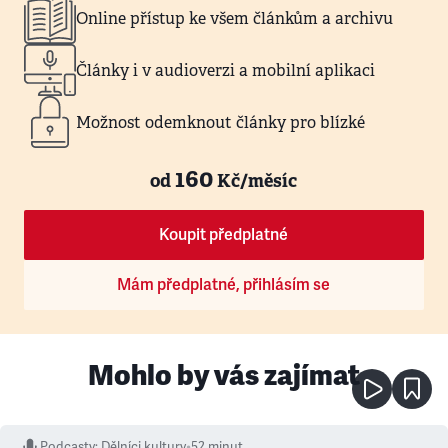
Online přístup ke všem článkům a archivu
Články i v audioverzi a mobilní aplikaci
Možnost odemknout články pro blízké
160
od
Kč/měsíc
Koupit předplatné
Mám předplatné, přihlásím se
Mohlo by vás zajímat
Podcasty
:
Dělníci kultury
•
52 minut