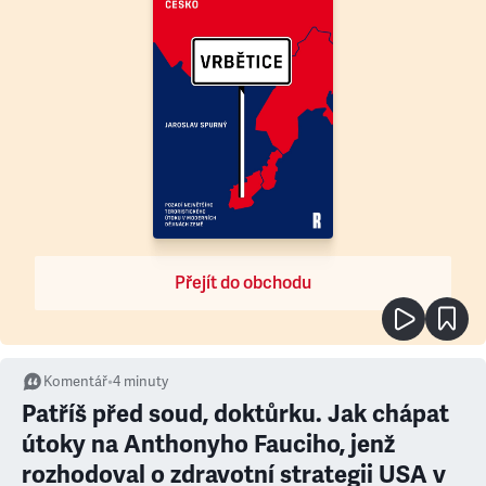
Přejít do obchodu
Komentář
•
4
minuty
Patříš před soud, doktůrku. Jak chápat
útoky na Anthonyho Fauciho, jenž
rozhodoval o zdravotní strategii USA v