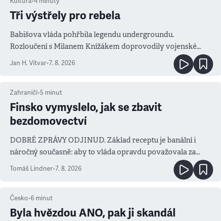
Kultura
•
4
minuty
Tři výstřely pro rebela
Babišova vláda pohřbila legendu undergroundu.
Rozloučení s Milanem Knížákem doprovodily vojenské
salvy i kritika pokrokářů
Jan H. Vitvar
•
7. 8. 2026
Zahraničí
•
5
minut
Finsko vymyslelo, jak se zbavit
bezdomovectví
DOBRÉ ZPRÁVY ODJINUD. Základ receptu je banální i
náročný současně: aby to vláda opravdu považovala za
prioritu
Tomáš Lindner
•
7. 8. 2026
Česko
•
6
minut
Byla hvězdou ANO, pak ji skandál