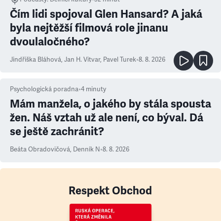
Čím lidi spojoval Glen Hansard? A jaká
byla nejtěžší filmová role jinanu
dvoulaločného?
Jindřiška Bláhová
,
Jan H. Vitvar
,
Pavel Turek
•
8. 8. 2026
Psychologická poradna
•
4
minuty
Mám manžela, o jakého by stála spousta
žen. Náš vztah už ale není, co býval. Dá
se ještě zachránit?
Beáta Obradovičová
,
Denník N
•
8. 8. 2026
Respekt Obchod