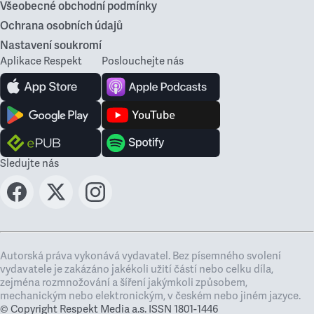
Všeobecné obchodní podmínky
Ochrana osobních údajů
Nastavení soukromí
Aplikace Respekt
Poslouchejte nás
Sledujte nás
Autorská práva vykonává vydavatel. Bez písemného svolení
vydavatele je zakázáno jakékoli užití částí nebo celku díla,
zejména rozmnožování a šíření jakýmkoli způsobem,
mechanickým nebo elektronickým, v českém nebo jiném jazyce.
© Copyright Respekt Media a.s. ISSN 1801-1446