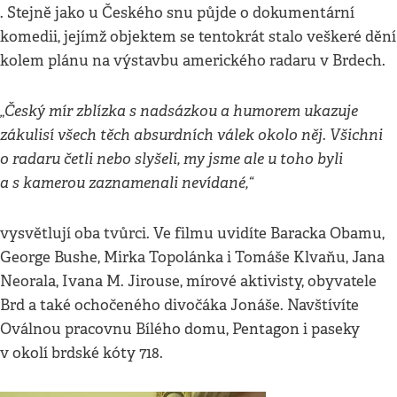
. Stejně jako u Českého snu půjde o dokumentární
komedii, jejímž objektem se tentokrát stalo veškeré dění
kolem plánu na výstavbu amerického radaru v Brdech.
„Český mír zblízka s nadsázkou a humorem ukazuje
zákulisí všech těch absurdních válek okolo něj. Všichni
o radaru četli nebo slyšeli, my jsme ale u toho byli
a s kamerou zaznamenali nevídané,“
vysvětlují oba tvůrci. Ve filmu uvidíte Baracka Obamu,
George Bushe, Mirka Topolánka i Tomáše Klvaňu, Jana
Neorala, Ivana M. Jirouse, mírové aktivisty, obyvatele
Brd a také ochočeného divočáka Jonáše. Navštívíte
Oválnou pracovnu Bílého domu, Pentagon i paseky
v okolí brdské kóty 718.