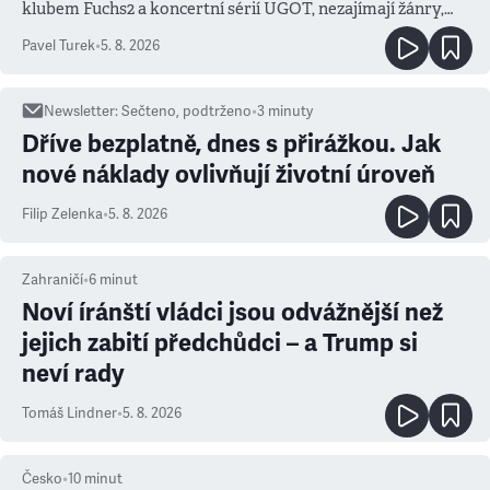
klubem Fuchs2 a koncertní sérií UGOT, nezajímají žánry,
ale atmosféra
Pavel Turek
•
5. 8. 2026
Newsletter
:
Sečteno, podtrženo
•
3
minuty
Dříve bezplatně, dnes s přirážkou. Jak
nové náklady ovlivňují životní úroveň
Filip Zelenka
•
5. 8. 2026
Zahraničí
•
6
minut
Noví íránští vládci jsou odvážnější než
jejich zabití předchůdci – a Trump si
neví rady
Tomáš Lindner
•
5. 8. 2026
Česko
•
10
minut