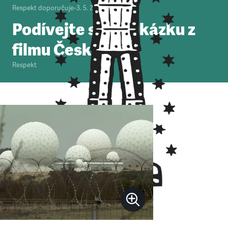
Respekt doporučuje
•
3. 5. 2010
•
1
minuta
Podívejte se na ukázku z
filmu Český mír
Respekt