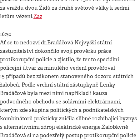
za vraždu dvou Židů za druhé světové války k sedmi
letům vězení.
Zaz
16:30
Ať se to nedozví dr.Bradáčová Nejvyšší státní
zastupitelství dokončilo svoji prověrku práce
protikorupční policie a zjistilo, že tento speciální
policejní útvar za minulého vedení prověřoval
15 případů bez zákonem stanoveného dozoru státních
žalobců. Podle vrchní státní zástupkyně Lenky
Bradáčové byla mezi nimi například i kauza
podvodného obchodu se solárními elektrárnami,
kterým zde skupina politických a podnikatelských
kombinátorů prakticky zničila slibně rozbíhající byznys
s alternativními zdroji elektrické energie.Žalobkyně
Bradáčová si na podezřelý postup protikorupční policie