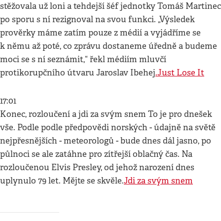
stěžovala už loni a tehdejší šéf jednotky Tomáš Martinec
po sporu s ní rezignoval na svou funkci. „Výsledek
prověrky máme zatím pouze z médií a vyjádříme se
k němu až poté, co zprávu dostaneme úředně a budeme
moci se s ní seznámit,“ řekl médiím mluvčí
protikorupčního útvaru Jaroslav Ibehej
.
Just Lose It
17:01
Konec, rozloučení a jdi za svým snem To je pro dnešek
vše. Podle podle předpovědi norských - údajně na světě
nejpřesnějších - meteorologů - bude dnes dál jasno, po
půlnoci se ale zatáhne pro zítřejší oblačný čas. Na
rozloučenou Elvis Presley, od jehož narození dnes
uplynulo 79 let. Mějte se skvěle.
Jdi za svým snem