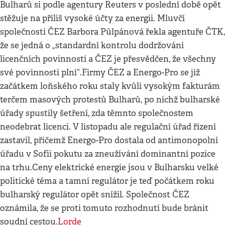
Bulharů si podle agentury Reuters v poslední době opět
stěžuje na příliš vysoké účty za energii. Mluvčí
společnosti ČEZ Barbora Půlpánová řekla agentuře ČTK,
že se jedná o „standardní kontrolu dodržování
licenčních povinností a ČEZ je přesvědčen, že všechny
své povinnosti plní“.Firmy ČEZ a Energo-Pro se již
začátkem loňského roku staly kvůli vysokým fakturám
terčem masových protestů Bulharů, po nichž bulharské
úřady spustily šetření, zda těmnto společnostem
neodebrat licenci. V listopadu ale regulační úřad řízení
zastavil, přičemž Energo-Pro dostala od antimonopolní
úřadu v Sofii pokutu za zneužívání dominantní pozice
na trhu.Ceny elektrické energie jsou v Bulharsku velké
politické téma a tamní regulátor je teď počátkem roku
bulharský regulátor opět snížil. Společnost ČEZ
oznámila, že se proti tomuto rozhodnutí bude bránit
soudní cestou.
Lorde