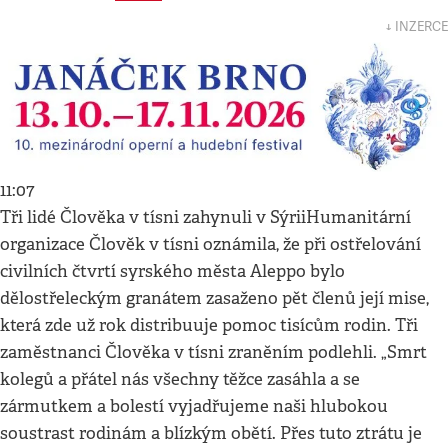
↓ INZERCE
11:07
Tři lidé Člověka v tísni zahynuli v SýriiHumanitární
organizace Člověk v tísni oznámila, že při ostřelování
civilních čtvrtí syrského města Aleppo bylo
dělostřeleckým granátem zasaženo pět členů její mise,
která zde už rok distribuuje pomoc tisícům rodin. Tři
zaměstnanci Člověka v tísni zraněním podlehli. „Smrt
kolegů a přátel nás všechny těžce zasáhla a se
zármutkem a bolestí vyjadřujeme naši hlubokou
soustrast rodinám a blízkým obětí. Přes tuto ztrátu je