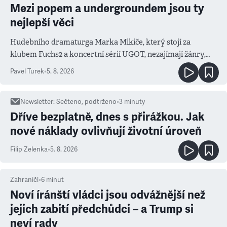
Mezi popem a undergroundem jsou ty
nejlepší věci
Hudebního dramaturga Marka Mikiče, který stojí za
klubem Fuchs2 a koncertní sérií UGOT, nezajímají žánry,
ale atmosféra
Pavel Turek
•
5. 8. 2026
Newsletter
:
Sečteno, podtrženo
•
3
minuty
Dříve bezplatně, dnes s přirážkou. Jak
nové náklady ovlivňují životní úroveň
Filip Zelenka
•
5. 8. 2026
Zahraničí
•
6
minut
Noví íránští vládci jsou odvážnější než
jejich zabití předchůdci – a Trump si
neví rady