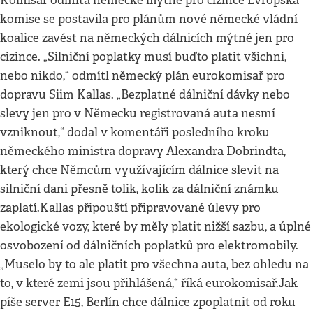
Komisař odmítá německé mýtné pro cizince Evropská
komise se postavila pro plánům nové německé vládní
koalice zavést na německých dálnicích mýtné jen pro
cizince. „Silniční poplatky musí buďto platit všichni,
nebo nikdo,“ odmítl německý plán eurokomisař pro
dopravu Siim Kallas. „Bezplatné dálniční dávky nebo
slevy jen pro v Německu registrovaná auta nesmí
vzniknout,“ dodal v komentáři posledního kroku
německého ministra dopravy Alexandra Dobrindta,
který chce Němcům využívajícím dálnice slevit na
silniční dani přesně tolik, kolik za dálniční známku
zaplatí.Kallas připouští připravované úlevy pro
ekologické vozy, které by měly platit nižší sazbu, a úplné
osvobození od dálničních poplatků pro elektromobily.
„Muselo by to ale platit pro všechna auta, bez ohledu na
to, v které zemi jsou přihlášená,“ říká eurokomisař.Jak
píše server E15, Berlín chce dálnice zpoplatnit od roku