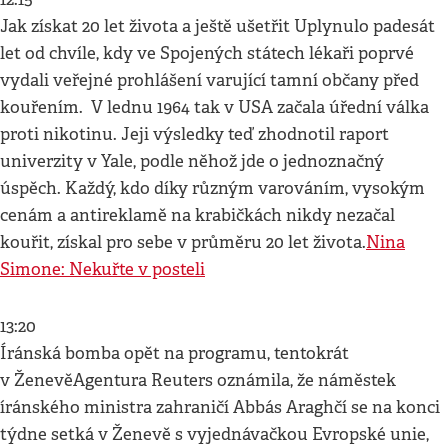
Jak získat 20 let života a ještě ušetřit Uplynulo padesát
let od chvíle, kdy ve Spojených státech lékaři poprvé
vydali veřejné prohlášení varující tamní občany před
kouřením. V lednu 1964 tak v USA začala úřední válka
proti nikotinu. Jeji výsledky teď zhodnotil raport
univerzity v Yale, podle něhož jde o jednoznačný
úspěch. Každý, kdo díky různým varováním, vysokým
cenám a antireklamě na krabičkách nikdy nezačal
kouřit, získal pro sebe v průměru 20 let života.
Nina
Simone: Nekuřte v posteli
13:20
Íránská bomba opět na programu, tentokrát
v ŽenevěAgentura Reuters oznámila, že náměstek
íránského ministra zahraničí Abbás Araghčí se na konci
týdne setká v Ženevě s vyjednávačkou Evropské unie,