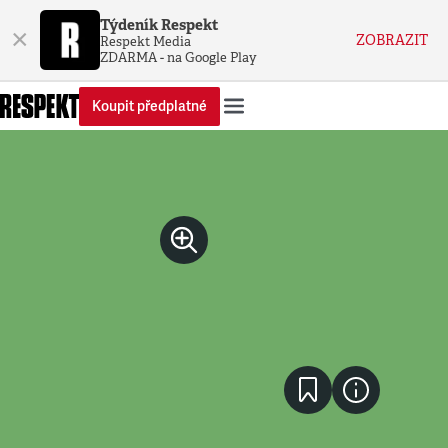
Týdeník Respekt
×
ZOBRAZIT
Respekt Media
ZDARMA - na Google Play
Koupit předplatné