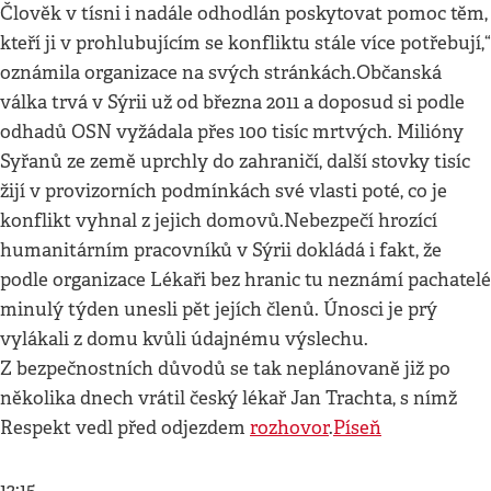
Člověk v tísni i nadále odhodlán poskytovat pomoc těm,
kteří ji v prohlubujícím se konfliktu stále více potřebují,“
oznámila organizace na svých stránkách.Občanská
válka trvá v Sýrii už od března 2011 a doposud si podle
odhadů OSN vyžádala přes 100 tisíc mrtvých. Milióny
Syřanů ze země uprchly do zahraničí, další stovky tisíc
žijí v provizorních podmínkách své vlasti poté, co je
konflikt vyhnal z jejich domovů.Nebezpečí hrozící
humanitárním pracovníků v Sýrii dokládá i fakt, že
podle organizace Lékaři bez hranic tu neznámí pachatelé
minulý týden unesli pět jejích členů. Únosci je prý
vylákali z domu kvůli údajnému výslechu.
Z bezpečnostních důvodů se tak neplánovaně již po
několika dnech vrátil český lékař Jan Trachta, s nímž
Respekt vedl před odjezdem
rozhovor
.
Píseň
12:15