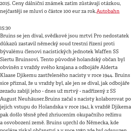
2015. Ceny dálniční známek zatím zůstávají otázkou,
nejčastěji se mluví o částce 100 eur za rok.
Autobahn
15:30
Bruins se jen díval, svědkové jsou mrtví Pro nedostatek
důkazů zastavil německý soud trestní řízení proti
bývalému členovi nacistických jednotek Waffen SS
Siertu Bruinsovi. Tento původně holandský občan byl
obviněn z vraždy svého krajana a odbojáře Alderta
Klaase Djikemu zastřeleného nacisty v roce 1944. Bruins
sice přiznal, že u vraždy byl, ale jen se díval, jak odbojáře
zezadu zabíjí jeho - dnes už mrtvý - nadřízený z SS
August Neuhäuser.Bruins začal s nacisty kolaborovat po
jejich vstupu do Holandska v roce 1941, k vraždě Djikema
pak došlo těsně před zhriucením okupačního režimu
a osvobození země. Bruins uprchl do Německa, kde
posléze získal občanství a v roce 1980 zde byl odsouzen