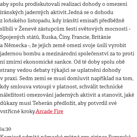
aby spolu prodiskutovali realizaci dohody o omezení
íránských jaderných aktivit.Jedná se o dohodu
z loňského listopadu, kdy íránští emisaři předběžně
slíbili v Ženevě zástupcům šesti světových mocností -
Spojených států, Ruska, Číny, Francie, Británie
a Německa -, že jejich země omezí svoje úsilí vyrobit
jadernou bombu a mezinárodní společenství za to proti
ní zmírní ekonomické sankce. Od té doby spolu obě
strany vedou debaty týkající se uplatnění dohody
v praxi. Sedm zemí se musí domluvit například na tom,
kdy smlouva vstoupí v platnost, schválit technické
náležitosti omezování jaderných aktivit a stanovit, jaké
důkazy musí Teherán předložit, aby potvrdil své
vstřícné kroky.
Arcade Fire
14:30