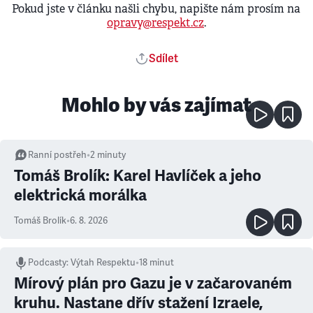
Pokud jste v článku našli chybu, napište nám prosím na
opravy@respekt.cz
.
Sdílet
Mohlo by vás zajímat
Ranní postřeh
•
2
minuty
Tomáš Brolík: Karel Havlíček a jeho
elektrická morálka
Tomáš Brolík
•
6. 8. 2026
Podcasty
:
Výtah Respektu
•
18 minut
Mírový plán pro Gazu je v začarovaném
kruhu. Nastane dřív stažení Izraele,