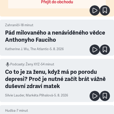
Přejít do obchodu
Zahraničí
•
18
minut
Pád milovaného a nenáviděného vědce
Anthonyho Fauciho
Katherine J. Wu
,
The Atlantic
•
5. 8. 2026
Podcasty
:
Ženy XYZ
•
54 minut
Co to je za ženu, když má po porodu
depresi? Proč je nutné začít brát vážně
duševní zdraví matek
Silvie Lauder
,
Markéta Plíhalová
•
5. 8. 2026
Hudba
•
7
minut