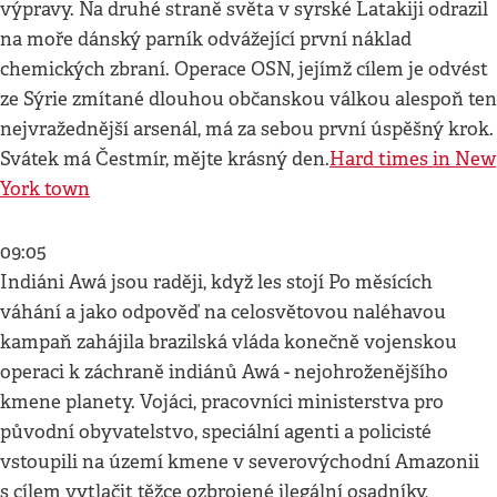
výpravy. Na druhé straně světa v syrské Latakiji odrazil
na moře dánský parník odvážející první náklad
chemických zbraní. Operace OSN, jejímž cílem je odvést
ze Sýrie zmítané dlouhou občanskou válkou alespoň ten
nejvražednější arsenál, má za sebou první úspěšný krok.
Svátek má Čestmír, mějte krásný den.
Hard times in New
York town
09:05
Indiáni Awá jsou raději, když les stojí Po měsících
váhání a jako odpověď na celosvětovou naléhavou
kampaň zahájila brazilská vláda konečně vojenskou
operaci k záchraně indiánů Awá - nejohroženějšího
kmene planety. Vojáci, pracovníci ministerstva pro
původní obyvatelstvo, speciální agenti a policisté
vstoupili na území kmene v severovýchodní Amazonii
s cílem vytlačit těžce ozbrojené ilegální osadníky,