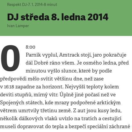
Respekt DJ
•
7. 1. 2014
•
8
minut
DJ středa 8. ledna 2014
Ivan Lamper
0
8:00
Parník vyplul, Amtrack stojí, jaro pokračuje
dál Dobré ráno všem. Je osmého ledna, před
minutou vyšlo slunce, které by podle
předpovědi mělo svítit většinu dne, než zase
v 16:18 zapadne za horizont. Nejvyšší teploty kolem
devíti stupňů, mírný vítr. Úplně jiné počasí než ve
Spojených státech, kde mrazy podpořené arktickým
větrem umrtvily třetinu země. Z aut jsou kusy ledu,
několik dálkových vlaků uvízlo na tratích a cestující
museli dopravovat do tepla a bezpečí speciální záchrané