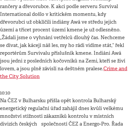
rančery a dřevorubce. K akci podle serveru Survival
International došlo v kritickém momentu, kdy
dřevorubci už obklíčili indiány Awá ve středu jejich
území a třicet procent území kmene je už odlesněno.
„Žádali jsme o vyhnání vetřelců dlouhý čas. Nechceme
se dívat, jak kácejí náš les, my ho rádi vidíme stát,“ řekl
reportérům Survivalu příslušník kmene. Indiáni Awá
jsou jedni z posledních kočovníků na Zemi, kteří se živí
lovem, a jsou plně závislí na deštném pralese.
Crime and
the City Solution
10:10
Na ČEZ v Bulharsku přišla opět kontrola Bulharský
energetický regulační úřad zahájil dnes kvůli velkému
množství stížností zákazníků kontrolu v místních
divizích českých společností ČEZ a Energo-Pro. Řada