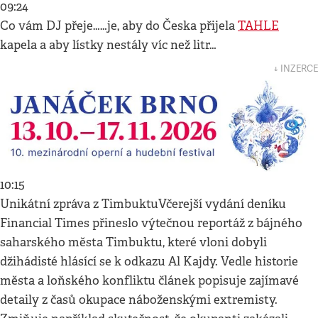
09:24
Co vám DJ přeje……je, aby do Česka přijela
TAHLE
kapela a aby lístky nestály víc než litr…
↓ INZERCE
10:15
Unikátní zpráva z TimbuktuVčerejší vydání deníku
Financial Times přineslo výtečnou reportáž z bájného
saharského města Timbuktu, které vloni dobyli
džihádisté hlásící se k odkazu Al Kajdy. Vedle historie
města a loňského konfliktu článek popisuje zajímavé
detaily z časů okupace náboženskými extremisty.