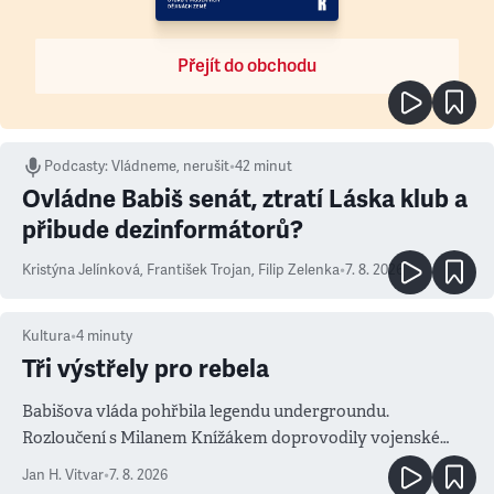
Přejít do obchodu
Podcasty
:
Vládneme, nerušit
•
42 minut
Ovládne Babiš senát, ztratí Láska klub a
přibude dezinformátorů?
Kristýna Jelínková
,
František Trojan
,
Filip Zelenka
•
7. 8. 2026
Kultura
•
4
minuty
Tři výstřely pro rebela
Babišova vláda pohřbila legendu undergroundu.
Rozloučení s Milanem Knížákem doprovodily vojenské
salvy i kritika pokrokářů
Jan H. Vitvar
•
7. 8. 2026