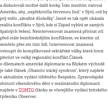
a diskutovali možné další kroky. Írán mezitím varoval
Ameriku, aby „nepřekročila červenou linii“ v Sýrii, což by
prý mělo „závažné důsledky“.Jasně se tak opět ukázala
realita konfliktu v Sýrii, kde si Západ vybírá ze samých
špatných řešení. Neintervenovat znamená přivírat oči
před stále bezohlednějším konfliktem, ve kterém už
zemřelo přes sto tisíc lidí. Intervenovat znamená
vstoupit do komplikované sektářské války, která hrozí
přerůst ve velký regionální konflikt.Článek
o dilematech americké diplomacie na Blízkém východě
je také článek „Obamův irácký syndrom“, který najdete
v aktuálním vydání tištěného Respektu. Zpravodajské
shrnutí víkendového dění v mezinárodní diplomacii
najdete v
TOMTO
článku ze včerejšího vydání britského
týdeníku Observer.