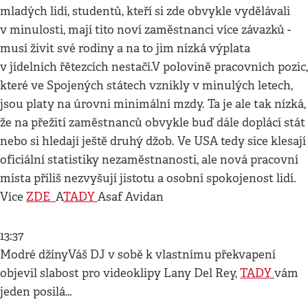
mladých lidí, studentů, kteří si zde obvykle vydělávali
v minulosti, mají tito noví zaměstnanci více závazků -
musí živit své rodiny a na to jim nízká výplata
v jídelních řětezcích nestačí.V polovině pracovních pozic,
které ve Spojených státech vznikly v minulých letech,
jsou platy na úrovni minimální mzdy. Ta je ale tak nízká,
že na přežití zaměstnanců obvykle buď dále doplácí stát
nebo si hledají ještě druhý džob. Ve USA tedy sice klesají
oficiální statistiky nezaměstnanosti, ale nová pracovní
místa příliš nezvyšují jistotu a osobní spokojenost lidí.
Více
ZDE
A
TADY
Asaf Avidan
13:37
Modré džínyVáš DJ v sobě k vlastnímu překvapení
objevil slabost pro videoklipy Lany Del Rey,
TADY
vám
jeden posilá…