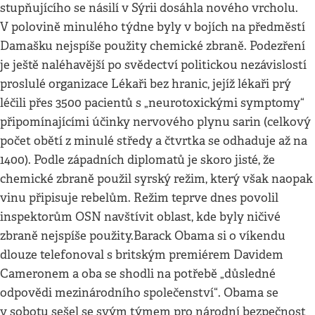
stupňujícího se násilí v Sýrii dosáhla nového vrcholu.
V polovině minulého týdne byly v bojích na předměstí
Damašku nejspíše použity chemické zbraně. Podezření
je ještě naléhavější po svědectví politickou nezávislostí
proslulé organizace Lékaři bez hranic, jejíž lékaři prý
léčili přes 3500 pacientů s „neurotoxickými symptomy“
připomínajícími účinky nervového plynu sarin (celkový
počet obětí z minulé středy a čtvrtka se odhaduje až na
1400). Podle západních diplomatů je skoro jisté, že
chemické zbraně použil syrský režim, který však naopak
vinu připisuje rebelům. Režim teprve dnes povolil
inspektorům OSN navštívit oblast, kde byly ničivé
zbraně nejspíše použity.Barack Obama si o víkendu
dlouze telefonoval s britským premiérem Davidem
Cameronem a oba se shodli na potřebě „důsledné
odpovědi mezinárodního společenství“. Obama se
v sobotu sešel se svým týmem pro národní bezpečnost