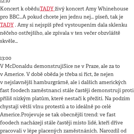
12:10
Koncert k obědu
TADY
živý koncert Amy Whinehouse
pro BBC…A pokud chcete jen jednu nej… píseň, tak je
TADY
. Amy si nejspíš před vystoupením dala sklenku
něčeho ostřejšího, ale zpívala v ten večer obzvláště
skvěle…
13:00
V McDonaldu demonstrujíSice ne v Praze, ale za to
v Americe. V době oběda je třeba si říct, že nejen
v nejslavnější hamburgrárně, ale i dalších amerických
fast foodech zaměstnanci stále častěji demonstrují proti
příliš nízkým platům, které nestačí k přežití. Na podzim
chystají větší vlnu protestů a to ideálně po celé
Americe.Projevuje se tak obecnější trend: ve fast
foodech nacházejí stále častěji místo lidé, kteří dříve
pracovali v lépe placených zaměstnáních. Narozdíl od