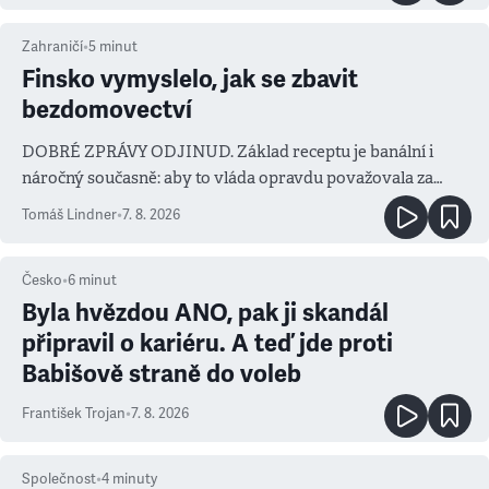
Zahraničí
•
5
minut
Finsko vymyslelo, jak se zbavit
bezdomovectví
DOBRÉ ZPRÁVY ODJINUD. Základ receptu je banální i
náročný současně: aby to vláda opravdu považovala za
prioritu
Tomáš Lindner
•
7. 8. 2026
Česko
•
6
minut
Byla hvězdou ANO, pak ji skandál
připravil o kariéru. A teď jde proti
Babišově straně do voleb
František Trojan
•
7. 8. 2026
Společnost
•
4
minuty