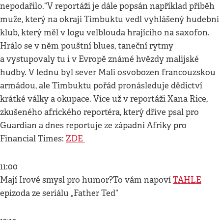
nepodařilo.“V reportáži je dále popsán například příběh
muže, který na okraji Timbuktu vedl vyhlášený hudební
klub, který měl v logu velblouda hrajícího na saxofon.
Hrálo se v něm pouštní blues, taneční rytmy
a vystupovaly tu i v Evropě známé hvězdy malijské
hudby. V lednu byl sever Mali osvobozen francouzskou
armádou, ale Timbuktu pořád pronásleduje dědictví
krátké války a okupace. Více už v reportáži Xana Rice,
zkušeného afrického reportéra, který dříve psal pro
Guardian a dnes reportuje ze západní Afriky pro
Financial Times:
ZDE
11:00
Mají Irové smysl pro humor?To vám napoví
TAHLE
epizoda ze seriálu „Father Ted“