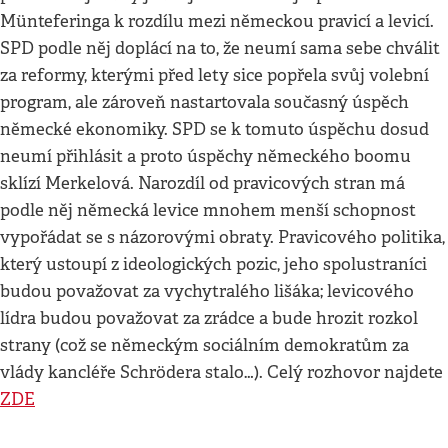
Münteferinga k rozdílu mezi německou pravicí a levicí.
SPD podle něj doplácí na to, že neumí sama sebe chválit
za reformy, kterými před lety sice popřela svůj volební
program, ale zároveň nastartovala současný úspěch
německé ekonomiky. SPD se k tomuto úspěchu dosud
neumí přihlásit a proto úspěchy německého boomu
sklízí Merkelová. Narozdíl od pravicových stran má
podle něj německá levice mnohem menší schopnost
vypořádat se s názorovými obraty. Pravicového politika,
který ustoupí z ideologických pozic, jeho spolustraníci
budou považovat za vychytralého lišáka; levicového
lídra budou považovat za zrádce a bude hrozit rozkol
strany (což se německým sociálním demokratům za
vlády kancléře Schrödera stalo…). Celý rozhovor najdete
ZDE