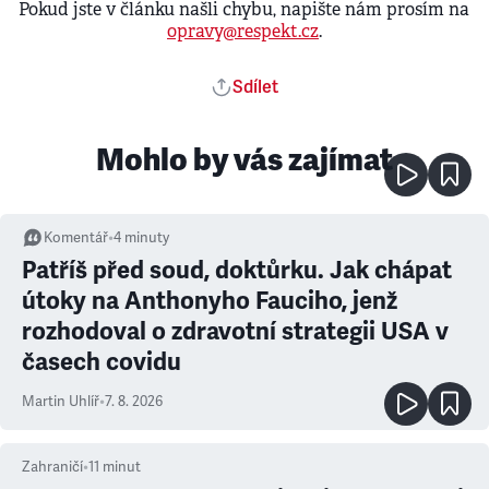
Pokud jste v článku našli chybu, napište nám prosím na
opravy@respekt.cz
.
Sdílet
Mohlo by vás zajímat
Komentář
•
4
minuty
Patříš před soud, doktůrku. Jak chápat
útoky na Anthonyho Fauciho, jenž
rozhodoval o zdravotní strategii USA v
časech covidu
Martin Uhlíř
•
7. 8. 2026
Zahraničí
•
11
minut