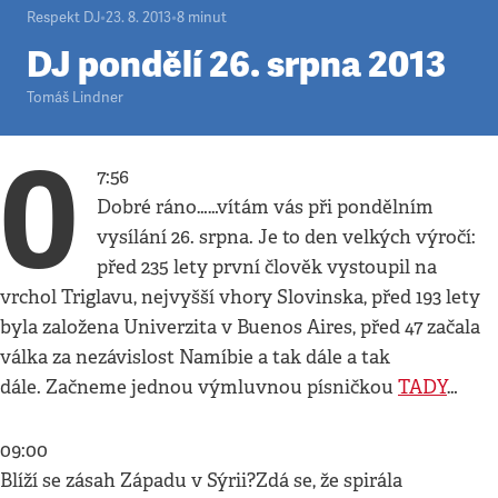
Respekt DJ
•
23. 8. 2013
•
8
minut
DJ pondělí 26. srpna 2013
Tomáš Lindner
0
7:56
Dobré ráno……vítám vás při pondělním
vysílání 26. srpna. Je to den velkých výročí:
před 235 lety první člověk vystoupil na
vrchol Triglavu, nejvyšší vhory Slovinska, před 193 lety
byla založena Univerzita v Buenos Aires, před 47 začala
válka za nezávislost Namíbie a tak dále a tak
dále. Začneme jednou výmluvnou písničkou
TADY
…
09:00
Blíží se zásah Západu v Sýrii?Zdá se, že spirála