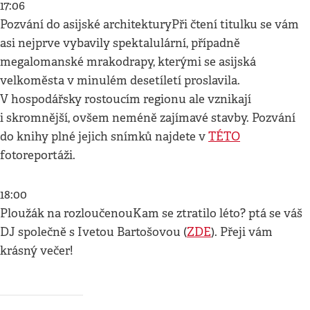
17:06
Pozvání do asijské architekturyPři čtení titulku se vám
asi nejprve vybavily spektalulární, případně
megalomanské mrakodrapy, kterými se asijská
velkoměsta v minulém desetíletí proslavila.
V hospodářsky rostoucím regionu ale vznikají
i skromnější, ovšem neméně zajímavé stavby. Pozvání
do knihy plné jejich snímků najdete v
TÉTO
fotoreportáži.
18:00
Ploužák na rozloučenouKam se ztratilo léto? ptá se váš
DJ společně s Ivetou Bartošovou (
ZDE
). Přeji vám
krásný večer!