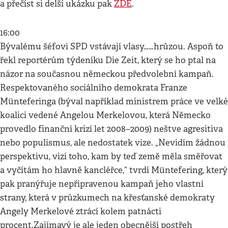
a přečíst si delší ukázku pak
ZDE
.
16:00
Bývalému šéfovi SPD vstávají vlasy……hrůzou. Aspoň to
řekl reportérům týdeníku Die Zeit, který se ho ptal na
názor na současnou německou předvolební kampaň.
Respektovaného sociálního demokrata Franze
Münteferinga (býval například ministrem práce ve velké
koalici vedené Angelou Merkelovou, která Německo
provedlo finanční krizí let 2008–2009) neštve agresitiva
nebo populismus, ale nedostatek vize. „Nevidím žádnou
perspektivu, vizi toho, kam by teď země měla směřovat
a vyčítám ho hlavně kancléřce,“ tvrdí Müntefering, který
pak pranýřuje nepřipravenou kampaň jeho vlastní
strany, která v průzkumech na křesťanské demokraty
Angely Merkelové ztrácí kolem patnácti
procent.Zajímavý je ale jeden obecnější postřeh