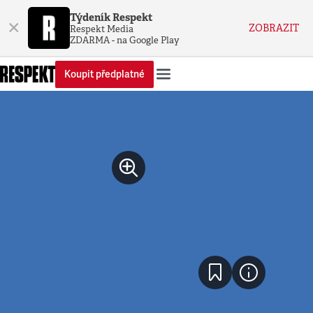
Týdeník Respekt
×
ZOBRAZIT
Respekt Media
ZDARMA - na Google Play
Koupit předplatné