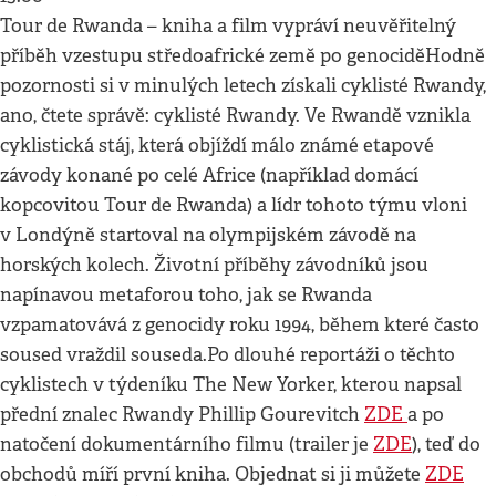
Tour de Rwanda – kniha a film vypráví neuvěřitelný
příběh vzestupu středoafrické země po genociděHodně
pozornosti si v minulých letech získali cyklisté Rwandy,
ano, čtete správě: cyklisté Rwandy. Ve Rwandě vznikla
cyklistická stáj, která objíždí málo známé etapové
závody konané po celé Africe (například domácí
kopcovitou Tour de Rwanda) a lídr tohoto týmu vloni
v Londýně startoval na olympijském závodě na
horských kolech. Životní příběhy závodníků jsou
napínavou metaforou toho, jak se Rwanda
vzpamatovává z genocidy roku 1994, během které často
soused vraždil souseda.Po dlouhé reportáži o těchto
cyklistech v týdeníku The New Yorker, kterou napsal
přední znalec Rwandy Phillip Gourevitch
ZDE
a po
natočení dokumentárního filmu (trailer je
ZDE
), teď do
obchodů míří první kniha. Objednat si ji můžete
ZDE