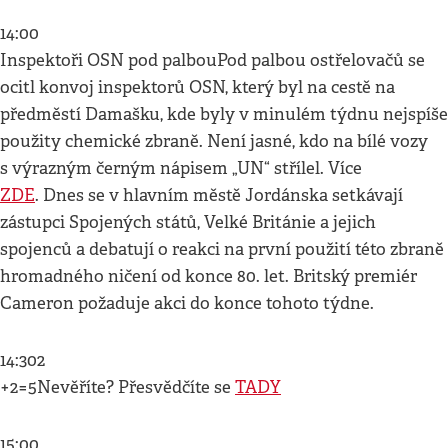
14:00
Inspektoři OSN pod palbouPod palbou ostřelovačů se
ocitl konvoj inspektorů OSN, který byl na cestě na
předměstí Damašku, kde byly v minulém týdnu nejspíše
použity chemické zbraně. Není jasné, kdo na bílé vozy
s výrazným černým nápisem „UN“ střílel. Více
ZDE
. Dnes se v hlavním městě Jordánska setkávají
zástupci Spojených států, Velké Británie a jejich
spojenců a debatují o reakci na první použití této zbraně
hromadného ničení od konce 80. let. Britský premiér
Cameron požaduje akci do konce tohoto týdne.
14:302
+2=5Nevěříte? Přesvědčíte se
TADY
15:00