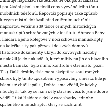
Zmiňuje například skutečnost, že okupanti zakázali
i používání písní a melodií coby vyzvánějícího tónu
mobilních telefonů. Reportáž popisuje také způsob,
kterým místní dokázali před zničením uchránit
naprostou většinu z 25 tisíce cenných historických
manuskriptů schraňovaných v institutu Ahmeda Baby:
„Haidara a jeho kolegové v noci schovali manuskripty
na kolečka a ty pak převezli do svých domovů.
Historické dokumenty ukryli do kovových nádoby
a naložili je do náklaďáků, které mířily na jih do hlavního
města Bamako (bylo mimo kontrolu extremistů, pozn.
T.L.). Další desítky tisíc manuskriptů ze soukromých
sbírek byly tímto způsobem vypašovány z města, kde je
islamisté chtěli spálit. „Dobře jsme věděli, že kdyby
nás chytli, tak by se nám děly strašné věci, to jsme dobře
věděli,“ říká Haidara a drží v ruce zbytky jednoho
spáleného manuskriptu, který se zachránit