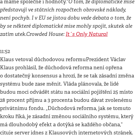
O tom, že diplomatické mise
a máme společné i hodnoty.“
představují ve státních rozpočtech obrovské náklady,
není pochyb. I v EU se jistou dobu vede debata o tom, že
by se některé diplomatické mise mohly spojit, skutek ale
zatím utek.
Crowded House:
It´s Only Natural
11:52
Klaus vetoval důchodovou reformuPrezident Václav
Klaus prohlásil, že důchodová reforma není opřena
o dostatečný konsensus a hrozí, že se tak zásadní změna
systému bude zase měnit. Vláda plánovala, že lidé
budou moci odvádět státu na sociální pojištění 25 místo
28 procent příjmu a 3 procenta budou dávat zvolenému
privátnímu fondu. „Důchodová reforma, jak se tomuto
kroku říká, je zásadní změnou sociálního systému, který
má dlouhodobý efekt a dotýká se každého občana,“
cituje server idnes z Klausových internetových stránek.