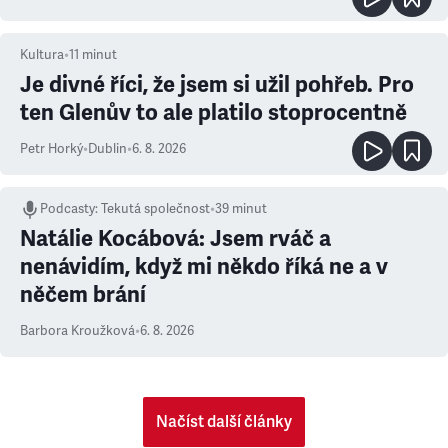
Kultura
•
11
minut
Je divné říci, že jsem si užil pohřeb. Pro
ten Glenův to ale platilo stoprocentně
Petr Horký
•
Dublin
•
6. 8. 2026
Podcasty
:
Tekutá společnost
•
39 minut
Natálie Kocábová: Jsem rváč a
nenávidím, když mi někdo říká ne a v
něčem brání
Barbora Kroužková
•
6. 8. 2026
Načíst další články