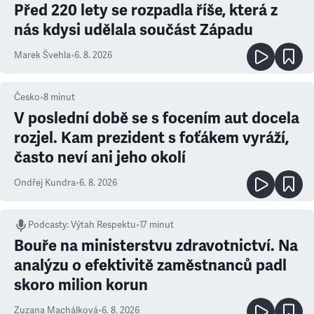
Před 220 lety se rozpadla říše, která z
nás kdysi udělala součást Západu
Marek Švehla
•
6. 8. 2026
Česko
•
8
minut
V poslední době se s focením aut docela
rozjel. Kam prezident s foťákem vyráží,
často neví ani jeho okolí
Ondřej Kundra
•
6. 8. 2026
Podcasty
:
Výtah Respektu
•
17 minut
Bouře na ministerstvu zdravotnictví. Na
analýzu o efektivitě zaměstnanců padl
skoro milion korun
Zuzana Machálková
•
6. 8. 2026