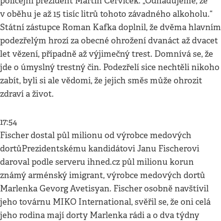
policejní prezident Martin Červíček. „Odhadujeme, že
v oběhu je až 15 tisíc litrů tohoto závadného alkoholu.“
Státní zástupce Roman Kafka doplnil, že dvěma hlavním
podezřelým hrozí za obecné ohrožení dvanáct až dvacet
let vězení, případně až výjimečný trest. Domnívá se, že
jde o úmyslný trestný čin. Podezřelí sice nechtěli nikoho
zabít, byli si ale vědomi, že jejich směs může ohrozit
zdraví a život.
17:54
Fischer dostal půl milionu od výrobce medových
dortůPrezidentskému kandidátovi Janu Fischerovi
daroval podle serveru ihned.cz půl milionu korun
známý arménský imigrant, výrobce medových dortů
Marlenka Gevorg Avetisyan. Fischer osobně navštívil
jeho továrnu MIKO International, svěřil se, že oni celá
jeho rodina mají dorty Marlenka rádi a o dva týdny