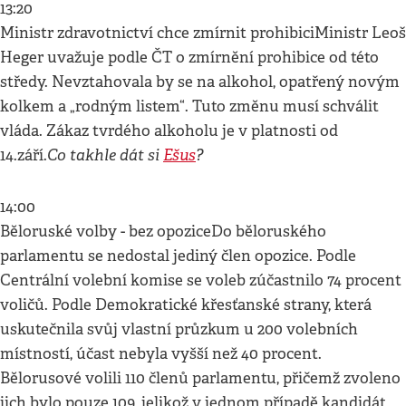
13:20
Ministr zdravotnictví chce zmírnit prohibiciMinistr Leoš
Heger uvažuje podle ČT o zmírnění prohibice od této
středy. Nevztahovala by se na alkohol, opatřený novým
kolkem a „rodným listem“. Tuto změnu musí schválit
vláda. Zákaz tvrdého alkoholu je v platnosti od
Co takhle dát si
Ešus
?
14.září.
14:00
Běloruské volby - bez opoziceDo běloruského
parlamentu se nedostal jediný člen opozice. Podle
Centrální volební komise se voleb zúčastnilo 74 procent
voličů. Podle Demokratické křesťanské strany, která
uskutečnila svůj vlastní průzkum u 200 volebních
místností, účast nebyla vyšší než 40 procent.
Bělorusové volili 110 členů parlamentu, přičemž zvoleno
jich bylo pouze 109, jelikož v jednom případě kandidát