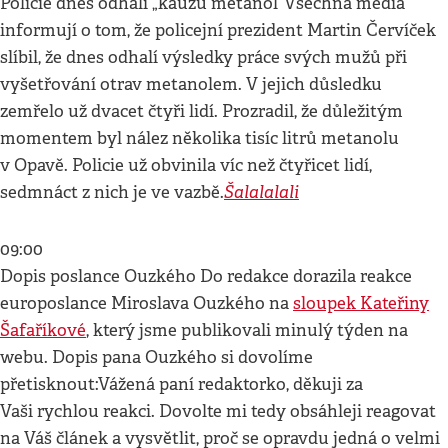
Policie dnes odhalí „kauzu metanol“Všechna média
informují o tom, že policejní prezident Martin Červíček
slíbil, že dnes odhalí výsledky práce svých mužů při
vyšetřování otrav metanolem. V jejich důsledku
zemřelo už dvacet čtyři lidí. Prozradil, že důležitým
momentem byl nález několika tisíc litrů metanolu
v Opavě. Policie už obvinila víc než čtyřicet lidí,
Šalalalali
sedmnáct z nich je ve vazbě.
09:00
Dopis poslance Ouzkého Do redakce dorazila reakce
europoslance Miroslava Ouzkého na
sloupek Kateřiny
Šafaříkové
, který jsme publikovali minulý týden na
webu. Dopis pana Ouzkého si dovolíme
přetisknout:Vážená paní redaktorko, děkuji za
Vaši rychlou reakci. Dovolte mi tedy obsáhleji reagovat
na Váš článek a vysvětlit, proč se opravdu jedná o velmi