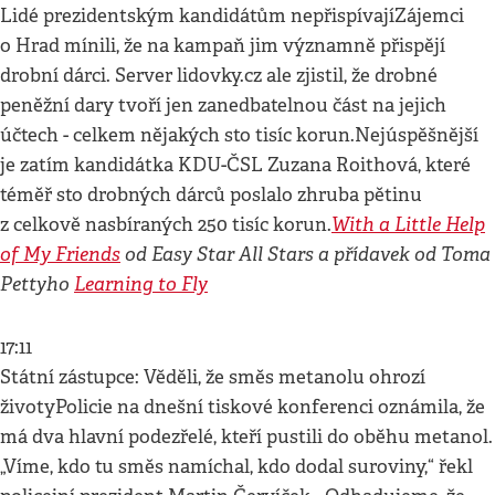
Lidé prezidentským kandidátům nepřispívajíZájemci
o Hrad mínili, že na kampaň jim významně přispějí
drobní dárci. Server lidovky.cz ale zjistil, že drobné
peněžní dary tvoří jen zanedbatelnou část na jejich
účtech - celkem nějakých sto tisíc korun.Nejúspěšnější
je zatím kandidátka KDU-ČSL Zuzana Roithová, které
téměř sto drobných dárců poslalo zhruba pětinu
With a Little Help
z celkově nasbíraných 250 tisíc korun.
of My Friends
od Easy Star All Stars a přídavek od Toma
Pettyho
Learning to Fly
17:11
Státní zástupce: Věděli, že směs metanolu ohrozí
životyPolicie na dnešní tiskové konferenci oznámila, že
má dva hlavní podezřelé, kteří pustili do oběhu metanol.
„Víme, kdo tu směs namíchal, kdo dodal suroviny,“ řekl