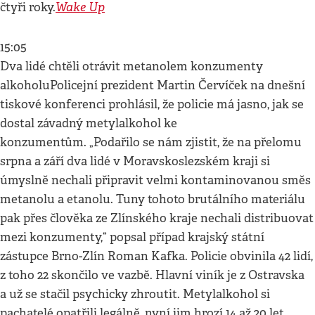
Wake Up
čtyři roky.
15:05
Dva lidé chtěli otrávit metanolem konzumenty
alkoholuPolicejní prezident Martin Červíček na dnešní
tiskové konferenci prohlásil, že policie má jasno, jak se
dostal závadný metylalkohol ke
konzumentům. „Podařilo se nám zjistit, že na přelomu
srpna a září dva lidé v Moravskoslezském kraji si
úmyslně nechali připravit velmi kontaminovanou směs
metanolu a etanolu. Tuny tohoto brutálního materiálu
pak přes člověka ze Zlínského kraje nechali distribuovat
mezi konzumenty,“ popsal případ krajský státní
zástupce Brno-Zlín Roman Kafka. Policie obvinila 42 lidí,
z toho 22 skončilo ve vazbě. Hlavní viník je z Ostravska
a už se stačil psychicky zhroutit. Metylalkohol si
pachatelé opatřili legálně, nyní jim hrozí 14 až 20 let