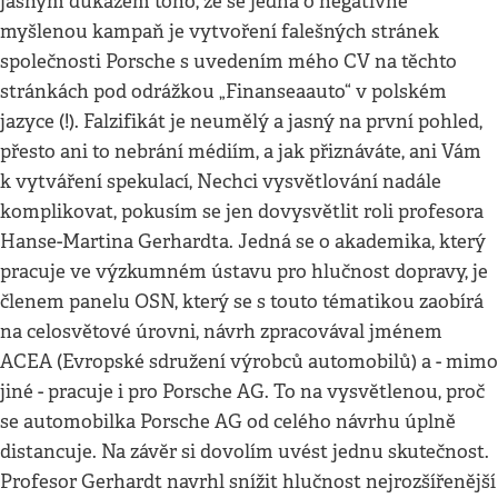
jasným důkazem toho, že se jedná o negativně
myšlenou kampaň je vytvoření falešných stránek
společnosti Porsche s uvedením mého CV na těchto
stránkách pod odrážkou „Finanseaauto“ v polském
jazyce (!). Falzifikát je neumělý a jasný na první pohled,
přesto ani to nebrání médiím, a jak přiznáváte, ani Vám
k vytváření spekulací, Nechci vysvětlování nadále
komplikovat, pokusím se jen dovysvětlit roli profesora
Hanse-Martina Gerhardta. Jedná se o akademika, který
pracuje ve výzkumném ústavu pro hlučnost dopravy, je
členem panelu OSN, který se s touto tématikou zaobírá
na celosvětové úrovni, návrh zpracovával jménem
ACEA (Evropské sdružení výrobců automobilů) a - mimo
jiné - pracuje i pro Porsche AG. To na vysvětlenou, proč
se automobilka Porsche AG od celého návrhu úplně
distancuje. Na závěr si dovolím uvést jednu skutečnost.
Profesor Gerhardt navrhl snížit hlučnost nejrozšířenější