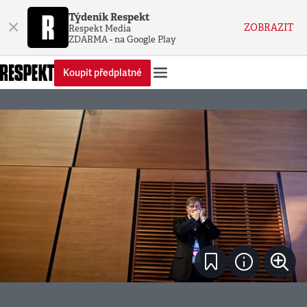
Týdeník Respekt
×
ZOBRAZIT
Respekt Media
ZDARMA - na Google Play
Koupit předplatné