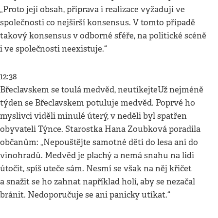
„Proto její obsah, příprava i realizace vyžadují ve
společnosti co nejširší konsensus. V tomto případě
takový konsensus v odborné sféře, na politické scéně
i ve společnosti neexistuje.“
12:38
Břeclavskem se toulá medvěd, neutíkejteUž nejméně
týden se Břeclavskem potuluje medvěd. Poprvé ho
myslivci viděli minulé úterý, v neděli byl spatřen
obyvateli Týnce. Starostka Hana Zoubková poradila
občanům: „Nepouštějte samotné děti do lesa ani do
vinohradů. Medvěd je plachý a nemá snahu na lidi
útočit, spíš uteče sám. Nesmí se však na něj křičet
a snažit se ho zahnat například holí, aby se nezačal
bránit. Nedoporučuje se ani panicky utíkat.“