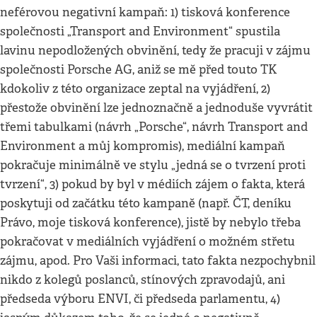
neférovou negativní kampaň: 1) tisková konference
společnosti „Transport and Environment“ spustila
lavinu nepodložených obvinění, tedy že pracuji v zájmu
společnosti Porsche AG, aniž se mě před touto TK
kdokoliv z této organizace zeptal na vyjádření, 2)
přestože obvinění lze jednoznačně a jednoduše vyvrátit
třemi tabulkami (návrh „Porsche“, návrh Transport and
Environment a můj kompromis), mediální kampaň
pokračuje minimálně ve stylu „jedná se o tvrzení proti
tvrzení“, 3) pokud by byl v médiích zájem o fakta, která
poskytuji od začátku této kampaně (např. ČT, deníku
Právo, moje tisková konference), jistě by nebylo třeba
pokračovat v mediálních vyjádření o možném střetu
zájmu, apod. Pro Vaši informaci, tato fakta nezpochybnil
nikdo z kolegů poslanců, stínových zpravodajů, ani
předseda výboru ENVI, či předseda parlamentu, 4)