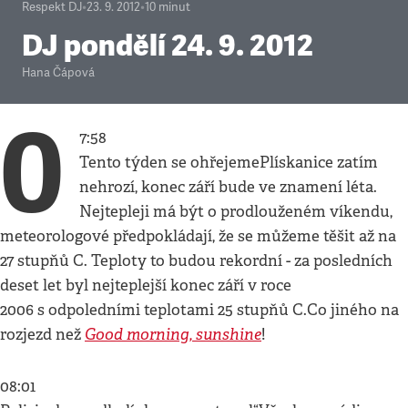
Respekt DJ
•
23. 9. 2012
•
10
minut
DJ pondělí 24. 9. 2012
Hana Čápová
0
7:58
Tento týden se ohřejemePlískanice zatím
nehrozí, konec září bude ve znamení léta.
Nejtepleji má být o prodlouženém víkendu,
meteorologové předpokládají, že se můžeme těšit až na
27 stupňů C. Teploty to budou rekordní - za posledních
deset let byl nejteplejší konec září v roce
2006 s odpoledními teplotami 25 stupňů C.Co jiného na
Good morning, sunshine
rozjezd než
!
08:01