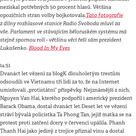
nezískal potřebných 50 procent hlasů. Většina
Tato fotografie
opozičních stran volby bojkotovala.
z dílny rozhlasové stanice Radio Svoboda mluví za
vše. Parlament ve stávajícím běloruském systému má
stejně spornou roli - většinu věcí řeší sám prezident
Lukašenko.
Blood In My Eyes
14:51
Dvanáct let vězení za blogK dlouholetým trestům
odsoudili ve Vietnamu tři lidi za to, že na Internet
umisťovali „protistátní“ příspěvky. Nejznámější z nich,
Nguyen Van Hai, kterého podpořil i americký prezident
Barack Obama, dostal dvanáct let.Deset let ve vězení
stráví bývalá policistka Ta Phong Tan, jejíž matka se na
protest proti zatčení dcery v červenci upálila. Phanh
Thanh Hai jako jediný z trojice přiznal vinu a dostal