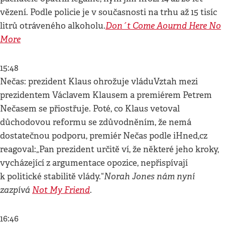
vězení. Podle policie je v současnosti na trhu až 15 tisíc
Don´t Come Aournd Here No
litrů otráveného alkoholu.
More
15:48
Nečas: prezident Klaus ohrožuje vláduVztah mezi
prezidentem Václavem Klausem a premiérem Petrem
Nečasem se přiostřuje. Poté, co Klaus vetoval
důchodovou reformu se zdůvodněním, že nemá
dostatečnou podporu, premiér Nečas podle iHned,cz
reagoval:„Pan prezident určitě ví, že některé jeho kroky,
vycházející z argumentace opozice, nepřispívají
Norah Jones nám nyní
k politické stabilitě vlády.“
zazpívá
Not My Friend
.
16:46