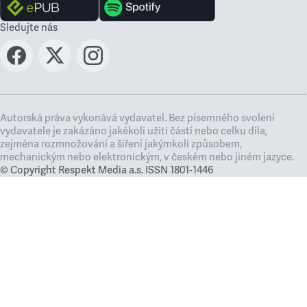
Sledujte nás
Autorská práva vykonává vydavatel. Bez písemného svolení
vydavatele je zakázáno jakékoli užití částí nebo celku díla,
zejména rozmnožování a šíření jakýmkoli způsobem,
mechanickým nebo elektronickým, v českém nebo jiném jazyce.
© Copyright Respekt Media a.s. ISSN 1801-1446