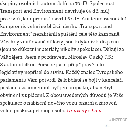
skupiny osobních automobilů na 70 dB. Společnost
Transport and Environment navrhuje 66 dB, můj
pracovní „kompromis“ navrhl 67 dB. Ani tento racionální
kompromis velmi se blížící návrhu „Transport and
Environment“ nezabránil spuštění célé této kampaně.
Všechny zmiňované důkazy jsou kdykoliv k dispozici
(jsou to důkazní materiály, nikoliv spekulace). Děkuji za
Váš zájem. Jsem s pozdravem, Miroslav Ouzký P.S.:
S automobilkou Porsche jsem při přípravě této
legislativy nepřišel do styku. Každý znalec Evropského
parlamentu Vám potvrdí, že lobbisté se bojí v kanceláři
poslanců zapomenout byť jen propisku, aby nebyli
obviněni z uplácení. Z obou uvedených důvodů je Vaše
spekulace o nabízení nového vozu bizarní a zároveň
Unavený z boja
velmi poškozující moji osobu.
↓ INZERCE