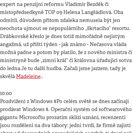
expert na penzijní reformu Vladimír Bezděk či
místopředsedkyně TOP 09 Helena Langšádlová. Oba
odmítli, důvodem přitom zdaleka nemusela být jen
neochota ujmout se nepopulárního „škrtacího“ resortu.
Drábkovské křeslo je dnes totiž mimořádně nejistým
angažmá, už příští týden - jak známo - Nečasova vláda
možná padne a potom by platilo, že z nového ministra či
ministryně bude „zimní král“ či královna úřadující sotva
do ledna.Je tu další hudba. Začali jsme jazzem, tady je
skvělá
Madeleine
..
10:00
Pozdvižení z Windows 8Po celém světě se dnes začínají
prodávat Windows 8. Operační systém od softwarového
gigantu Microsoftu prozatím sklízí uznání, recenzenti
jsou rozdělení na dva tábory: jedni tvrdí, že firmě zajistí