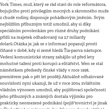
York Times, muž, který se rád staví do role reformátora,
bojujícího proti privilegiím mocných a skromného muže
z chudé rodiny, disponuje pohádkovým jměním. Svým
nejbližším příbuzným totiž umožnil, aby si díky
speciálním povolenkám pro různé druhy podnikání
přišli na majetek odhadovaný na 2,7 miliardy
dolarů.Otázka je, jak se s informací popasují prostí
číňané v době, kdy si země hledá Ťia-paova nástupce.
Vedení komunistické strany zahájilo už před lety
mohutné tažení proti korupci a elitářství. Wen se stal
náměstkem předsedy čínské vlády v roce 1998,
premiérem pak o pět let později.Aktuálně odhalované
souvislosti nyní ukazují, že už v roce 2004 zvláštním
vládním výnosem umožnil, aby pojišťovací společnosti
jeho příbuzných a známých dostala výjimku pro
prakticky neomezené podnikání (pojiš'tovnictví je jinak