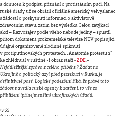
a donucen k podpisu přiznání o protistátním puči. Na
ruské úřady už se obrátil oficiálně americký velvyslanec
s žádostí o poskytnutí informací o aktivistově
zdravotním stavu, zatím bez výsledku.Celou zatýkací
akci – Razvožajev podle všeho nebude jediný – spustil
přitom dokument prokremelské televize NTV popisující
údajné organizované zločinné spiknutí
v protiputinovských protestech. „Anatomie protestu 2“
ke zhlédnutí v ruštině - i obraz stačí -
ZDE
.--
Nejdůležitější zpráva z celého příběhu? Žádat na
Ukrajině o politický azyl před perzekucí v Rusku, je
definitivně pasé. Logické podezření říká, že právě tato
žádost navedla ruské agenty k zatčení, to vše za
přihlížení (přinejmenším) ukrajinských úřadů.
13:55