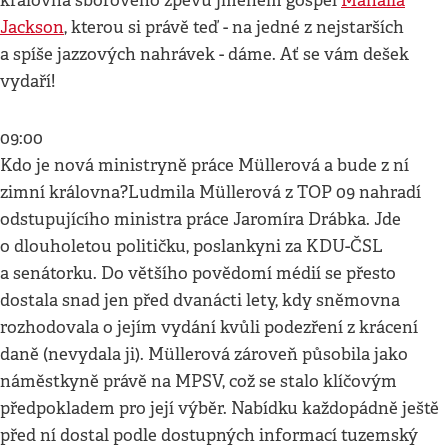
královna sborového zpěvu jménem gospel
Mahalia
Jackson
, kterou si právě teď - na jedné z nejstarších
a spíše jazzových nahrávek - dáme. Ať se vám dešek
vydaří!
09:00
Kdo je nová ministryně práce Müllerová a bude z ní
zimní královna?Ludmila Müllerová z TOP 09 nahradí
odstupujícího ministra práce Jaromíra Drábka. Jde
o dlouholetou političku, poslankyni za KDU-ČSL
a senátorku. Do většího povědomí médií se přesto
dostala snad jen před dvanácti lety, kdy sněmovna
rozhodovala o jejím vydání kvůli podezření z krácení
daně (nevydala ji). Müllerová zároveň působila jako
náměstkyně právě na MPSV, což se stalo klíčovým
předpokladem pro její výběr. Nabídku každopádně ještě
před ní dostal podle dostupných informací tuzemský