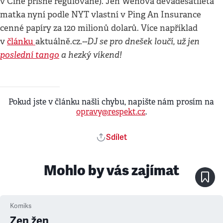
v Číně přísně regulované). Jen Wenova devadesátiletá
matka nyní podle NYT vlastní v Ping An Insurance
cenné papíry za 120 milionů dolarů. Více například
--
DJ se pro dnešek loučí, už jen
v
článku
aktuálně.cz.
poslední tango
a hezký víkend!
Pokud jste v článku našli chybu, napište nám prosím na
opravy@respekt.cz
.
Sdílet
Mohlo by vás zajímat
Komiks
Zen žen