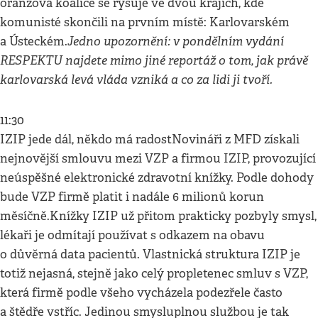
oranžová koalice se rýsuje ve dvou krajích, kde
komunisté skončili na prvním místě: Karlovarském
Jedno upozornění: v pondělním vydání
a Ústeckém.
RESPEKTU najdete mimo jiné reportáž o tom, jak právě
karlovarská levá vláda vzniká a co za lidi ji tvoří.
11:30
IZIP jede dál, někdo má radostNovináři z MFD získali
nejnovější smlouvu mezi VZP a firmou IZIP, provozující
neúspěšné elektronické zdravotní knížky. Podle dohody
bude VZP firmě platit i nadále 6 milionů korun
měsíčně.Knížky IZIP už přitom prakticky pozbyly smysl,
lékaři je odmítají používat s odkazem na obavu
o důvěrná data pacientů. Vlastnická struktura IZIP je
totiž nejasná, stejně jako celý propletenec smluv s VZP,
která firmě podle všeho vycházela podezřele často
a štědře vstříc. Jedinou smysluplnou službou je tak