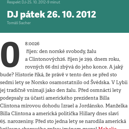
Respekt DJ
•
25. 10. 2012
•
9
minut
DJ pátek 26. 10. 2012
Tomáš Sacher
0
8:0026
říjen: den norské svobody, žalu
a Clintonových26. říjen je 299. dnem roku,
rovných 66 dní zbývá do jeho konce. A jaký
bude? Historie říká, že právě v tento den se před sto
sedmi lety se Norsko osamostatnilo od Švédska. V Lybii
jej tradičně vnímají jako den žalu. Před osmnácti lety
podepsaly za účasti amerického prezidenta Billa
Clintona mírovou dohodu Izrael a Jordánsko. Manželka
Billa Clintona a americká politička Hillary dnes slaví
65. narozeniny. Před sto jedna lety se narodila americká