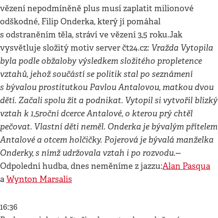
vězení nepodmíněně plus musí zaplatit milionové
odškodné, Filip Onderka, který jí pomáhal
s odstraněním těla, stráví ve vězení 3,5 roku.Jak
Vražda Vytopila
vysvětluje složitý motiv server čt24.cz:
byla podle obžaloby výsledkem složitého propletence
vztahů, jehož součástí se politik stal po seznámení
s bývalou prostitutkou Pavlou Antalovou, matkou dvou
dětí. Začali spolu žít a podnikat. Vytopil si vytvořil blízký
vztah k 1,5roční dcerce Antalové, o kterou prý chtěl
pečovat. Vlastní děti neměl. Onderka je bývalým přítelem
Antalové a otcem holčičky. Pojerová je bývalá manželka
Onderky, s nímž udržovala vztah i po rozvodu.
--
Odpolední hudba, dnes neměníme z jazzu:
Alan Pasqua
a
Wynton Marsalis
16:36