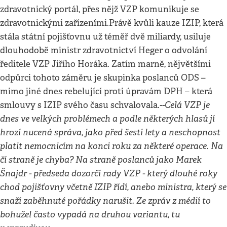
zdravotnický portál, přes nějž VZP komunikuje se
zdravotnickými zařízeními.Právě kvůli kauze IZIP, která
stála státní pojišťovnu už téměř dvě miliardy, usiluje
dlouhodobě ministr zdravotnictví Heger o odvolání
ředitele VZP Jiřího Horáka. Zatím marně, nějvětšími
odpůrci tohoto záměru je skupinka poslanců ODS –
mimo jiné dnes rebelující proti úpravám DPH – která
--
Celá VZP je
smlouvy s IZIP svého času schvalovala.
dnes ve velkých problémech a podle některých hlasů jí
hrozí nucená správa, jako před šesti lety a neschopnost
platit nemocnicím na konci roku za některé operace. Na
čí straně je chyba? Na straně poslanců jako Marek
Šnajdr - předseda dozorčí rady VZP - který dlouhé roky
chod pojišťovny včetně IZIP řídí, anebo ministra, který se
snaží zaběhnuté pořádky narušit. Ze zpráv z médií to
bohužel často vypadá na druhou variantu, tu