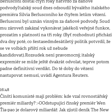
Berlusconi dostal čtyři roky natvrdo za daňové
podvodyItalský soud dnes odsoudil bývalého italského
premiéra Silvia Berlusconiho ke čtyřem letům vězení.
Berlusconi byl uznán vinným za daňové podvody. Soud
mu zároveň zakázal vykonávat jakékoli veřejné funkce,
prozatím s platností na tři roky. (Byť rozhodnutí přichází
dva dny poté, co šestasedmdesátiletý politik potvrdil, že
se ve volbách příští rok už nebude
kandidovat).Rozsudek není pravomocný, italský
expremiér se může ještě dvakrát odvolat, teprve potom
padne definitivní verdikt. Do té doby do vězení
nastupovat nemusí, uvádí Agentura Reuters.
16:48
Čínští komunisté mají problém: kde vzal rovnostářský
premiér miliardy? :-OOdstupující čínský premiér Wen
Ťia-pao je dolarový miliardář. Jak zjistil deník The New