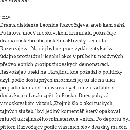
nepravdivou.
12:45
Drama disidenta Leonida Razvožajeva, aneb kam sahá
Putinova mocV moskevském kriminálu pokračuje
drama ruského občanského aktivisty Leonida
Razvožajeva. Na něj byl nejprve vydán zatykač za
údajné protistátní ilegální akce v průběhu nedávných
předvolebních protiputinovských demonstrací.
Razvožajev utekl na Ukrajinu, kde požádal o politický
azyl, podle dostupných informací jej tu ale na ulici
přepadlo komando maskovaných mužů, zatáhlo do
dodávky a odvezlo zpět do Ruska. Dnes pobývá
v moskevském vězení.„Zřejmě šlo o akci ruských
tajných služeb,“ byl jediný komentář, který opakoval
mluvčí ukrajinského ministerstva vnitra. Po deportu byl
přitom Razvožajev podle vlastních slov dva dny mučen