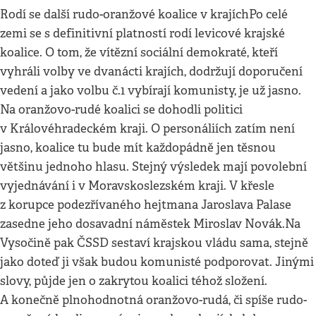
Rodí se další rudo-oranžové koalice v krajíchPo celé
zemi se s definitivní platností rodí levicové krajské
koalice. O tom, že vítězní sociální demokraté, kteří
vyhráli volby ve dvanácti krajích, dodržují doporučení
vedení a jako volbu č.1 vybírají komunisty, je už jasno.
Na oranžovo-rudé koalici se dohodli politici
v Královéhradeckém kraji. O personáliích zatím není
jasno, koalice tu bude mít každopádně jen těsnou
většinu jednoho hlasu. Stejný výsledek mají povolební
vyjednávání i v Moravskoslezském kraji. V křesle
z korupce podezřívaného hejtmana Jaroslava Palase
zasedne jeho dosavadní náměstek Miroslav Novák.Na
Vysočině pak ČSSD sestaví krajskou vládu sama, stejně
jako doteď ji však budou komunisté podporovat. Jinými
slovy, půjde jen o zakrytou koalici téhož složení.
A konečně plnohodnotná oranžovo-rudá, či spíše rudo-