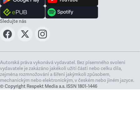
Sledujte nás
Autorská práva vykonává vydavatel. Bez písemného svolení
vydavatele je zakázáno jakékoli užití částí nebo celku díla,
zejména rozmnožování a šíření jakýmkoli způsobem,
mechanickým nebo elektronickým, v českém nebo jiném jazyce.
© Copyright Respekt Media a.s. ISSN 1801-1446