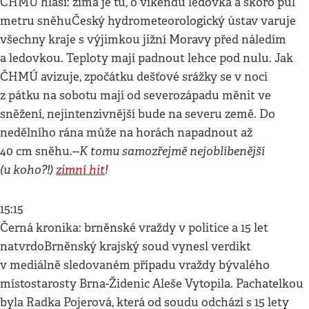
ČHMÚ hlásí: zima je tu, o víkendu ledovka a skoro půl
metru sněhuČeský hydrometeorologický ústav varuje
všechny kraje s výjimkou jižní Moravy před náledím
a ledovkou. Teploty mají padnout lehce pod nulu. Jak
ČHMÚ avizuje, zpočátku dešťové srážky se v noci
z pátku na sobotu mají od severozápadu měnit ve
sněžení, nejintenzivnější bude na severu země. Do
nedělního rána může na horách napadnout až
K tomu samozřejmě nejoblíbenější
40 cm sněhu.--
(u koho?!)
zimní hit
!
15:15
Černá kronika: brněnské vraždy v politice a 15 let
natvrdoBrněnský krajský soud vynesl verdikt
v mediálně sledovaném případu vraždy bývalého
místostarosty Brna-Židenic Aleše Vytopila. Pachatelkou
byla Radka Pojerová, která od soudu odchází s 15 lety