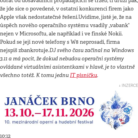
obrat od dosavadních propadajících se tržeb, ti druzí pak,
že jde sice o povedené, v ostatní konkurenci firem jako
Apple však nedostatečné řešení.Uvidíme, jisté je, že na
úspěch nového operačního systému vsadily „vabank“
nejen v Microsoftu, ale například i ve finské Nokii.
Pokud se její nové telefony s W8 neprosadí, firma
DJ svého času začínal na Windows
nejspíš zbankrotuje.
3.11 a má pocit, že dokud nebudou operační systémy
ovládané virtuálními asistentkami v hlavě, je to vlastně
všechno totéž. K tomu jednu
IT písničku
.
↓ INZERCE
10:12