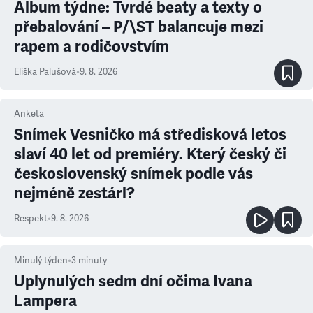
Album týdne: Tvrdé beaty a texty o
přebalování – P/\ST balancuje mezi
rapem a rodičovstvím
Eliška Palušová
•
9. 8. 2026
Anketa
Snímek Vesničko má středisková letos
slaví 40 let od premiéry. Který český či
československý snímek podle vás
nejméně zestárl?
Respekt
•
9. 8. 2026
Minulý týden
•
3
minuty
Uplynulých sedm dní očima Ivana
Lampera