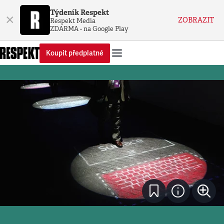
Týdeník Respekt
×
ZOBRAZIT
Respekt Media
ZDARMA - na Google Play
Koupit předplatné